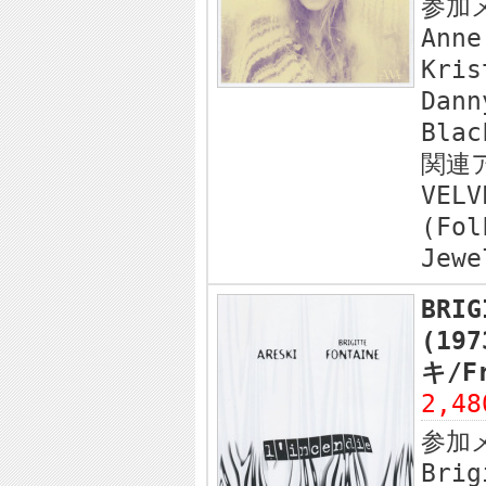
参加
Anne
Kris
Dann
Blac
関連
VELV
(Fol
Jewe
BRIG
(19
キ/F
2,4
参加
Brig