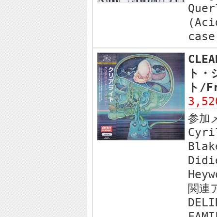
Quer
(Aci
case
CLE
ト・シ
ト/Fr
3,5
参加
Cyri
Blak
Didi
Heyw
関連
DELI
FAMI