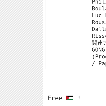
Phil
Boul
Luc 
Rous
Dall
Riss
関連
GONG
(Pro
/ Pa
Free
!