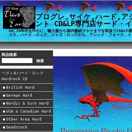
プログレ,サイケ,ハード,ア
ント CD&LP専門店サード・
60,70年代を中心に、輸入盤から国内盤紙ジャケまでを取扱うCD&L
イケ、ハード・ロック、ジャズ・ロックから、アシッド・フォーク、ト
商品検索
ヘヴィ＆ハード・ロック
Hardrock CD
British Hard
German Hard
Nordic & Euro Hard
USA & Canadian Hard
Other Area Hard
Deadstock