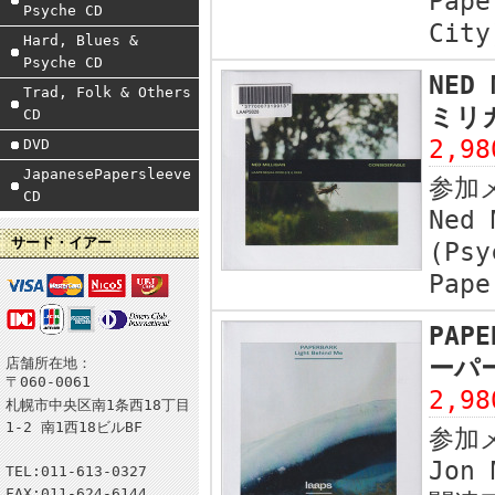
Pape
Psyche CD
City
Hard, Blues &
Psyche CD
NED
Trad, Folk & Others
ミリガ
CD
2,9
DVD
JapanesePapersleeve
参加
CD
Ned 
サード・イアー
(Psy
Pape
PAPE
ーパー
店舗所在地：
〒060-0061
2,9
札幌市中央区南1条西18丁目
1-2 南1西18ビルBF
参加
Jon 
TEL:011-613-0327
FAX:011-624-6144