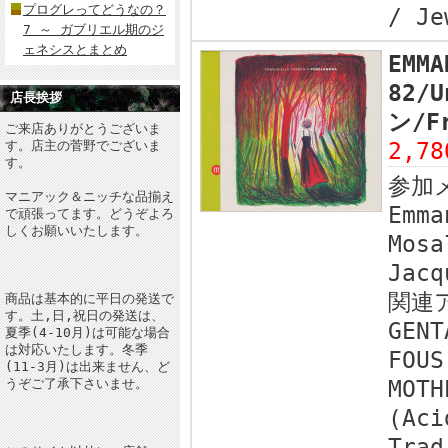
プログレってどうなの？
/ Je
7 ～ ガブリエル期のジ
ェネシスとまとめ
EMMA
82/
店長挨拶
ン/F
ご来店ありがとうございま
す。店主の菅野でございま
2,7
す。
参加
マニアック＆ニッチな品揃え
Emma
で頑張ってます。どうぞよろ
しくお願いいたします。
Mosa
Jacq
関連
商品は基本的に平日の発送で
す。土,日,祝日の発送は、
GENT
夏季(4-10月)は可能な場合
は対応いたします。冬季
FOUS
(11-3月)は出来ません、ど
うぞご了承下さいませ。
MOTH
(Aci
Trad