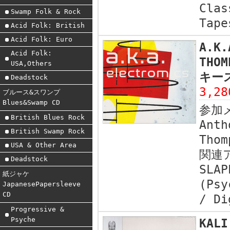
Clas
Swamp Folk & Rock
Tape
Acid Folk: British
Acid Folk: Euro
A.K.
Acid Folk:
THO
USA,Others
キース
Deadstock
3,2
ブルース&スワンプ
Blues&Swamp CD
参加
British Blues Rock
Anth
British Swamp Rock
Thom
USA & Other Area
関連
Deadstock
SLAP
紙ジャケ
(Psy
JapanesePapersleeve
CD
/ Di
Progressive &
Psyche
KALI