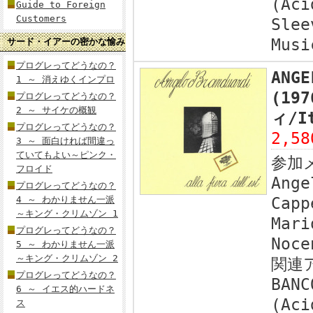
(Aci
Guide to Foreign
Customers
Slee
Musi
サード・イアーの密かな愉み
プログレってどうなの？
ANGE
1 ～ 消えゆくインプロ
(19
プログレってどうなの？
2 ～ サイケの概観
ィ/I
プログレってどうなの？
2,5
3 ～ 面白ければ間違っ
ていてもよい～ピンク・
参加
フロイド
Ange
プログレってどうなの？
4 ～ わかりません一派
Capp
～キング・クリムゾン 1
Mari
プログレってどうなの？
Noce
5 ～ わかりません一派
～キング・クリムゾン 2
関連
プログレってどうなの？
BANC
6 ～ イエス的ハードネ
(Aci
ス