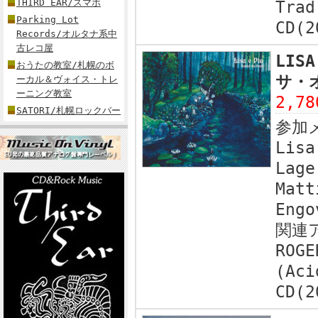
THIRD EAR/スマホ
Trad
Parking Lot
CD(2
Records/オルタナ系中
古レコ屋
LISA
おうたの教室/札幌のボ
サ・オ
ーカル＆ヴォイス・トレ
ーニング教室
2,7
SATORI/札幌ロックバー
参加
Lisa
Lage
Matt
Engo
関連
ROGE
(Aci
CD(2