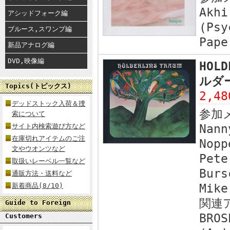
Akhi
アシッドフォーク編
(Psy
ブルース,スワンプ編
Pape
新品アナログ編
DVD,映像編
HOLD
ルダー
Topics(トピックス)
2,4
デッドストック入荷＆捜
参加
索について
サイト内検索遊び方など
Nann
在庫切れアイテムのご注
Nopp
文やウオンツなど
Pete
取扱いレーベル一覧など
Burs
通販方法・送料など
新着商品(8/10)
Mike
関連
Guide to Foreign
BROS
Customers