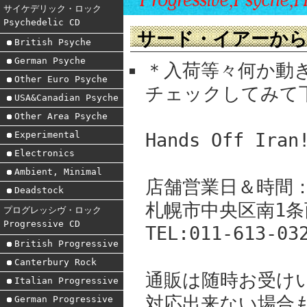
サイケデリック・ロック
Psychedelic CD
サード・イアーか
British Psyche
German Psyche
＊入荷等々何か動
Other Euro Psyche
チェックしてみて下
USA&Canadian Psyche
Other Area Psyche
Experimental
Hands Off Iran
Electronics
Ambient, Minimal
店舗営業日＆時間：月,
Deadstock
札幌市中央区南1条
プログレッシヴ・ロック
Progressive CD
TEL:011-613-03
British Progressive
Canterbury Rock
通販は随時お受け
Italian Progressive
対応出来ない場合
German Progressive