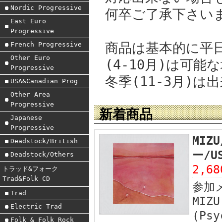
Nordic Progressive
何卒ご了承下さい
East Euro
Progressive
商品は基本的に平
French Progressive
Other Euro
(4-10月)は可
Progressive
冬季(11-3月)
USA&Canadian Prog
Other Area
Progressive
新着商品
Japanese
Progressive
MIZU
Deadstock/British
ー/U
Deadstock/Others
2,6
トラッド&フォーク
Trad&Folk CD
参加
Trad
MIZU
Electric Trad
(Psy
Folk & Folk Rock