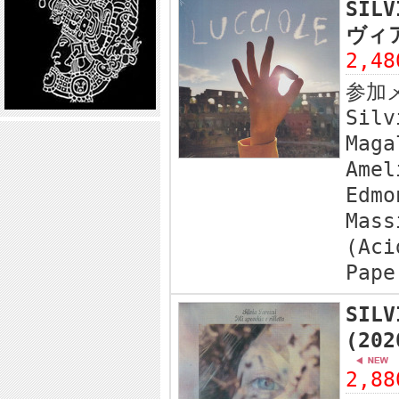
SILV
ヴィア
2,4
参加
Silv
Maga
Amel
Edmo
Mass
(Aci
Pape
SILV
(20
2,8