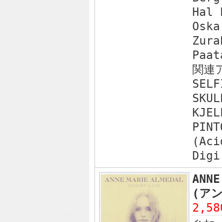
Hal 
Oska
Zura
Paat
関連
SELF
SKUL
KJEL
PINT
(Aci
Digi
ANNE
(アン
2,5