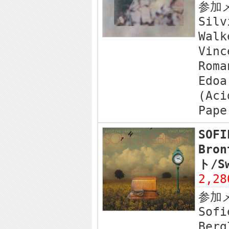
参加
Silv
Walk
Vinc
Roma
Edoa
(Aci
Pape
SOFI
Bro
ト/S
2,2
参加
Sofi
Berg