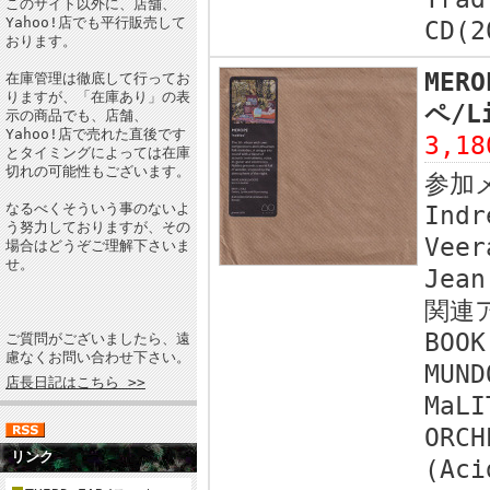
このサイト以外に、店舗、
Yahoo!店でも平行販売して
CD(2
おります。
MERO
在庫管理は徹底して行ってお
りますが、「在庫あり」の表
ペ/Li
示の商品でも、店舗、
Yahoo!店で売れた直後です
3,1
とタイミングによっては在庫
切れの可能性もございます。
参加
なるべくそういう事のないよ
Indr
う努力しておりますが、その
Veer
場合はどうぞご理解下さいま
せ。
Jean
関連
BOOK
ご質問がございましたら、遠
慮なくお問い合わせ下さい。
MUND
店長日記はこちら >>
MaLI
ORCH
リンク
(Aci