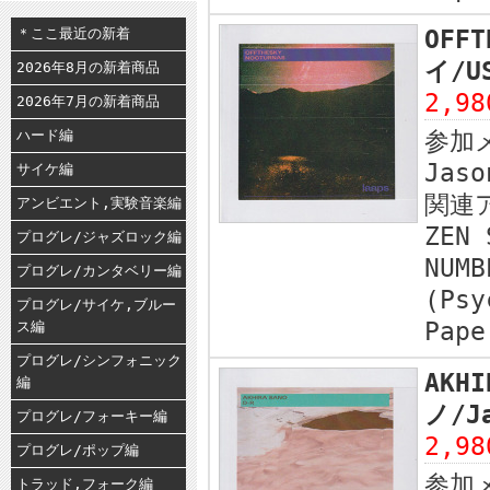
＊ここ最近の新着
OFF
イ/U
2026年8月の新着商品
2,9
2026年7月の新着商品
ハード編
参加
Jaso
サイケ編
関連
アンビエント,実験音楽編
ZEN 
プログレ/ジャズロック編
NUMB
プログレ/カンタベリー編
(Psy
プログレ/サイケ,ブルー
Pape
ス編
プログレ/シンフォニック
AKH
編
ノ/J
プログレ/フォーキー編
2,9
プログレ/ポップ編
参加
トラッド,フォーク編