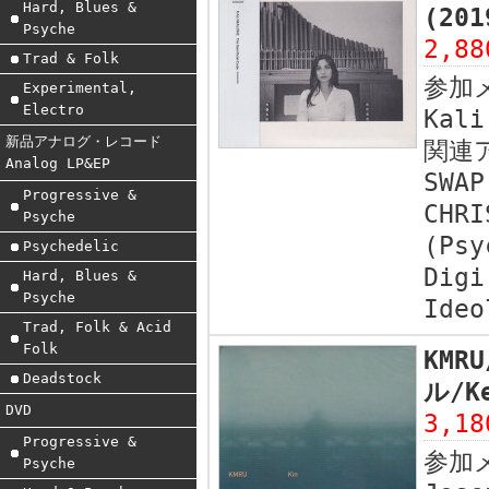
Hard, Blues &
(20
Psyche
2,8
Trad & Folk
参加
Experimental,
Electro
Kali
新品アナログ・レコード
関連
Analog LP&EP
SWAP
Progressive &
CHRI
Psyche
(Psy
Psychedelic
Digi
Hard, Blues &
Psyche
Ideo
Trad, Folk & Acid
Folk
KMRU
Deadstock
ル/Ke
DVD
3,1
Progressive &
参加
Psyche