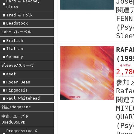
Jose
Hard & Psyche,
Blues
関連
Trad & Folk
FENN
Deadstock
(Psy
Label/レーベル
Slee
British
RAFA
Italian
Germany
(19
Sleeve/スリーヴ
2,7
Keef
参加
Roger Dean
Rafa
Hipgnosis
関連
Paul Whitehead
MIME
雑誌/Magazine
QUAR
中古／ユーズド
UsedCD&DVD
(Psy
Progressive &