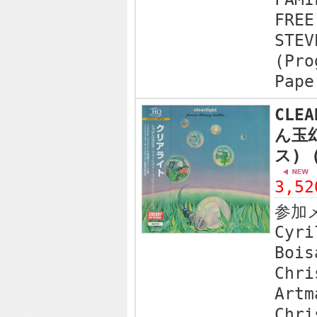
FREE
STEV
(Pro
Pape
CLEA
ん玉
ス) 
3,5
参加
Cyri
Bois
Chri
Artm
Chri