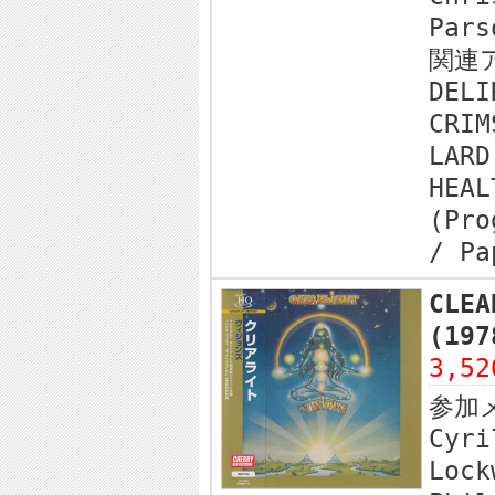
Pars
関連
DELI
CRIM
LARD
HEAL
(Pro
/ Pa
CLE
(19
3,5
参加
Cyri
Lock