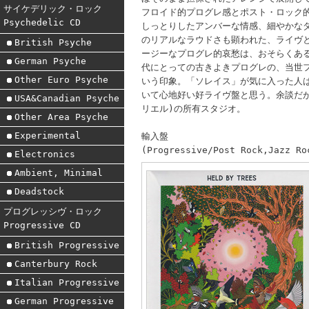
サイケデリック・ロック
フロイド的プログレ感とポスト・ロック
Psychedelic CD
しっとりしたアンバーな情感、細やかな
のリアルなラウドさも顕われた、ライヴ
British Psyche
ージーなプログレ的哀愁は、おそらくあ
German Psyche
代にとっての古きよきプログレの、当世
Other Euro Psyche
いう印象。「ソレイス」が気に入った人
いて心地好い好ライヴ盤と思う。余談だ
USA&Canadian Psyche
リエル)の所有スタジオ。
Other Area Psyche
Experimental
輸入盤
(Progressive/Post Rock,Jazz Ro
Electronics
Ambient, Minimal
Deadstock
プログレッシヴ・ロック
Progressive CD
British Progressive
Canterbury Rock
Italian Progressive
German Progressive