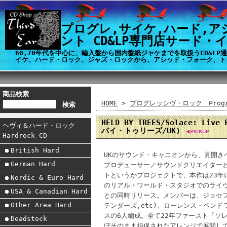
プログレ,サイケ,ハード,ア
ント CD&LP専門店サード・
60,70年代を中心に、輸入盤から国内盤紙ジャケまでを取扱うCD&L
イケ、ハード・ロック、ジャズ・ロックから、アシッド・フォーク、ト
商品検索
HOME
>
プログレッシヴ・ロック Progre
HELD BY TREES/Solace: Live
ヘヴィ＆ハード・ロック
バイ・トゥリーズ/UK)
Hardrock CD
British Hard
UKのサウンド・キャニオンから、見開
German Hard
プロデューサー／サウンドクリエイター
トというかプロジェクトで、本作は23年に
Nordic & Euro Hard
のリアル・ワールド・スタジオでのライヴ
USA & Canadian Hard
との同時リリース。メンバーは、ジョセフ
Other Area Hard
テンダーズ,etc)、ローレンス・ペン
スの6人編成。全て22年ファースト「ソ
Deadstock
ぼそのまま担保されたアレンジで展開し