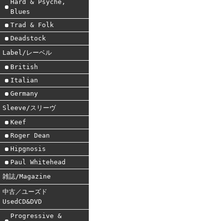
Hard & Psyche,
Blues
Trad & Folk
Deadstock
Label/レーベル
British
Italian
Germany
Sleeve/スリーヴ
Keef
Roger Dean
Hipgnosis
Paul Whitehead
雑誌/Magazine
中古／ユーズド
UsedCD&DVD
Progressive &