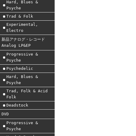
Hard, Blues &
Psyche
Trad & Folk
Experimental,
Electro
新品アナログ・レコード
Analog LP&EP
Progressive &
Psyche
Psychedelic
Hard, Blues &
Psyche
Trad, Folk & Acid
Folk
Deadstock
DVD
Progressive &
Psyche