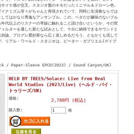
的サイケ感が交叉。スタジオ盤のキモだったミニマル＆ドローン色、
ダイナミズム等々がちゃんと再現されていて、同時に生演奏ならでは
としてはかなり秀逸なアンサンブル。この、ベタだが嫌味のないブル
る年代以上のリスナーの琴線に触れること請け合いというか、その世
フィルターを通した新たな試みとして、十分に納得できるサウンドと
は勿論、プログレ愛好家なら広く楽しめるだろう、ともかくも流して
が、リアル・ワールド・スタジオは、ピーター・ガブリエル(ゲイブ
ck / Paper-Sleeve EPCD(2023) / Sound Canyon/UK)
HELD BY TREES/Solace: Live From Real
World Studios (2023/Live) (ヘルド・バイ・
トゥリーズ/UK)
価格:
2,780円 (税込)
購入数:
枚