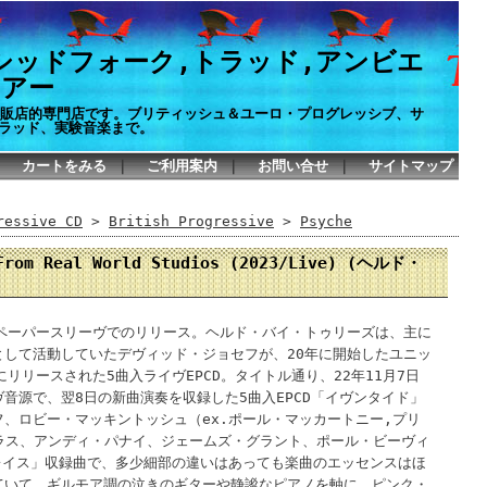
シッドフォーク,トラッド,アンビエ
イアー
P通販店的専門店です。ブリティッシュ＆ユーロ・プログレッシブ、サ
ラッド、実験音楽まで。
カートをみる
｜
ご利用案内
｜
お問い合せ
｜
サイトマップ
ssive CD
>
British Progressive
>
Psyche
 From Real World Studios (2023/Live) (ヘルド・
きペーパースリーヴでのリリース。ヘルド・バイ・トゥリーズは、主に
として活動していたデヴィッド・ジョセフが、20年に開始したユニッ
リリースされた5曲入ライヴEPCD。タイトル通り、22年11月7日
音源で、翌8日の新曲演奏を収録した5曲入EPCD「イヴンタイド」
、ロビー・マッキントッシュ（ex.ポール・マッカートニー,プリ
ドラス、アンディ・パナイ、ジェームズ・グラント、ポール・ビーヴィ
レイス」収録曲で、多少細部の違いはあっても楽曲のエッセンスはほ
ていて、ギルモア調の泣きのギターや静謐なピアノを軸に、ピンク・