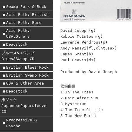
Swamp Folk & Rock
Acid Folk: British
Acid Folk: Euro
David Joseph(g)
Acid Folk:
Robbie McIntosh(g)
USA,Others
Lawrence Pendrous(p)
Deadstock
Andy Panayi(fl,clnt,sax)
ブルース&スワンプ
James Grant(b)
Blues&Swamp CD
Paul Beavis(ds)
British Blues Rock
Produced by David Joseph
British Swamp Rock
USA & Other Area
収録曲目
Deadstock
1.In The Trees
2.Rain After Sun
紙ジャケ
3.Mysterium
JapanesePapersleeve
4.The Tree Of Life
CD
5.The New Earth
Progressive &
Psyche