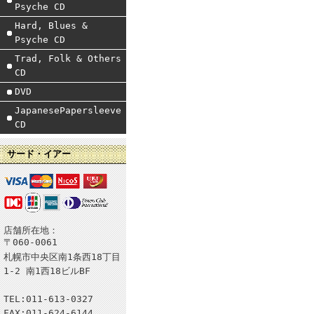
Psyche CD
Hard, Blues &
Psyche CD
Trad, Folk & Others
CD
DVD
JapanesePapersleeve
CD
サード・イアー
店舗所在地：
〒060-0061
札幌市中央区南1条西18丁目
1-2 南1西18ビルBF
TEL:011-613-0327
FAX:011-624-6144