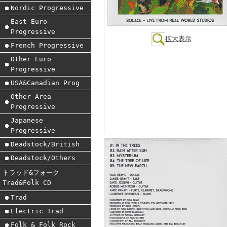
Nordic Progressive
East Euro
Progressive
拡大表示
French Progressive
Other Euro
Progressive
USA&Canadian Prog
Other Area
Progressive
Japanese
Progressive
Deadstock/British
Deadstock/Others
トラッド&フォーク
Trad&Folk CD
Trad
Electric Trad
Folk & Folk Rock