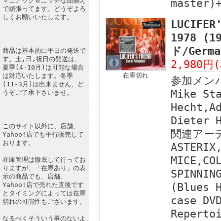
マニアック＆ニッチな品揃え
master)
で頑張ってます。どうぞよろ
しくお願いいたします。
LUCIFER
1978 (
ド/Germa
商品は基本的に平日の発送で
す。土,日,祝日の発送は、
2,980円
夏季(4-10月)は可能な場合
在庫切れ
は対応いたします。冬季
参加メン
(11-3月)は出来ません、ど
Mike St
うぞご了承下さいませ。
Hecht,A
Dieter 
このサイト以外に、店舗、
関連アー
Yahoo!店でも平行販売して
おります。
ASTERIX
MICE,CO
在庫管理は徹底して行ってお
りますが、「在庫あり」の表
SPINNIN
示の商品でも、店舗、
Yahoo!店で売れた直後です
(Blues 
とタイミングによっては在庫
case DV
切れの可能性もございます。
Reperto
なるべくそういう事のないよ