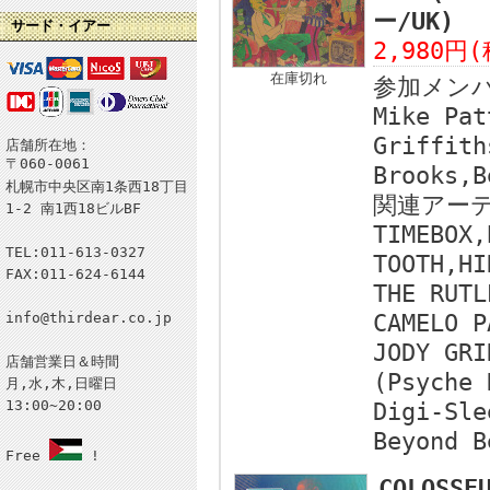
ー/UK)
サード・イアー
2,980円
在庫切れ
参加メン
Mike Pat
Griffith
店舗所在地：
〒060-0061
Brooks,B
札幌市中央区南1条西18丁目
関連アー
1-2 南1西18ビルBF
TIMEBOX,
TEL:011-613-0327
TOOTH,HI
FAX:011-624-6144
THE RUTL
info@thirdear.co.jp
CAMELO P
JODY GRI
店舗営業日＆時間
(Psyche 
月,水,木,日曜日
13:00~20:00
Digi-Sle
Beyond B
Free
!
COLOSSE