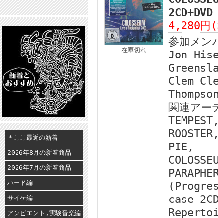
2CD+DV
4,280円
参加メン
在庫切れ
Jon His
Greensl
Clem Cl
Thompso
関連アー
TEMPEST
ROOSTER
＊ここ最近の新着
PIE,
2026年8月の新着商品
COLOSSE
2026年7月の新着商品
PARAPHE
ハード編
(Progre
case 2C
サイケ編
Reperto
アンビエント,実験音楽編