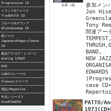
Progressive CD
参加メン
在庫 1枚
Jon His
トラッド&フォーク
Trad&Folk CD
Greensl
ブルース&スワンプ
Tony Re
Blues&Swamp CD
関連アー
紙ジャケ
TEMPEST
JapanesePapersleeve
THRUSH,
CD
BAND,
新品アナログ・レコード
NEW JAZ
Analog LP&EP
ORGANIS
DVD
EDWARDS
Label/レーベル
(Progre
Sleeve/スリーヴ
case CD
雑誌/Magazine
Reperto
中古／ユーズド
PATTO/An
UsedCD&DVD
1973(CD