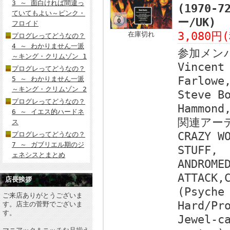
3 ～ 面白ければ間違っ
(1970-
ていてもよい～ピンク・
ー/UK)
フロイド
3,080円
在庫切れ
プログレってどうなの？
4 ～ わかりません一派
参加メン
～キング・クリムゾン 1
Vincent
プログレってどうなの？
Farlowe
5 ～ わかりません一派
～キング・クリムゾン 2
Steve B
プログレってどうなの？
Hammond
6 ～ イエス的ハードネ
関連アー
ス
CRAZY W
プログレってどうなの？
7 ～ ガブリエル期のジ
STUFF,
ェネシスとまとめ
ANDROME
ATTACK,
店長挨拶
(Psyche
ご来店ありがとうございま
Hard/Pr
す。店主の菅野でございま
す。
Jewel-c