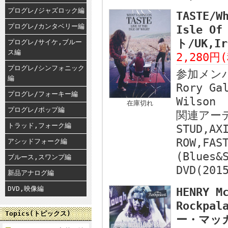
プログレ/ジャズロック編
TASTE/W
プログレ/カンタベリー編
Isle Of
ト/UK,Ir
プログレ/サイケ,ブルー
ス編
2,280円
プログレ/シンフォニック
参加メン
編
Rory Ga
プログレ/フォーキー編
Wilson
在庫切れ
プログレ/ポップ編
関連アー
トラッド,フォーク編
STUD,AX
ROW,FAS
アシッドフォーク編
(Blues&
ブルース,スワンプ編
DVD(201
新品アナログ編
DVD,映像編
HENRY M
Rockpal
Topics(トピックス)
ー・マッカ