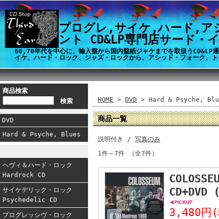
プログレ,サイケ,ハード,ア
ント CD&LP専門店サード・
60,70年代を中心に、輸入盤から国内盤紙ジャケまでを取扱うCD&L
イケ、ハード・ロック、ジャズ・ロックから、アシッド・フォーク、ト
商品検索
HOME
>
DVD
> Hard & Psyche, Blu
商品一覧
DVD
Hard & Psyche, Blues
説明付き /
写真のみ
1件～7件 （全7件）
ヘヴィ＆ハード・ロック
Hardrock CD
COLOSSE
CD+DVD
サイケデリック・ロック
Psychedelic CD
3,480円
プログレッシヴ・ロック