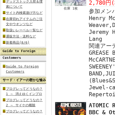
デッドストック入荷＆捜
2,780円
索について
在庫 1枚
参加メン
サイト内検索遊び方など
Henry M
在庫切れアイテムのご注
Weaver,
文やウオンツなど
取扱いレーベル一覧など
Jeremy 
通販方法・送料など
Lang
新着商品(8/6)
関連アー
Guide to Foreign
GREASE 
Customers
McCARTN
SWEENEY
Guide to Foreign
Customers
BAND,JU
(Blues&
サード・イアーの密かな愉み
Jewel-c
プログレってどうなの？
Reperto
1 ～ 消えゆくインプロ
プログレってどうなの？
ATOMIC 
2 ～ サイケの概観
BBC & O
プログレってどうなの？