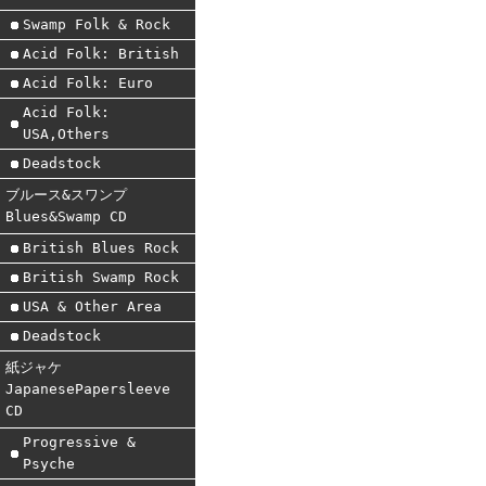
Swamp Folk & Rock
Acid Folk: British
Acid Folk: Euro
Acid Folk:
USA,Others
Deadstock
ブルース&スワンプ
Blues&Swamp CD
British Blues Rock
British Swamp Rock
USA & Other Area
Deadstock
紙ジャケ
JapanesePapersleeve
CD
Progressive &
Psyche