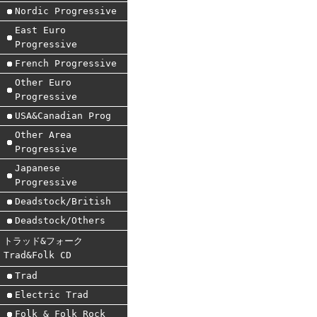
Nordic Progressive
East Euro
Progressive
French Progressive
Other Euro
Progressive
USA&Canadian Prog
Other Area
Progressive
Japanese
Progressive
Deadstock/British
Deadstock/Others
トラッド&フォーク
Trad&Folk CD
Trad
Electric Trad
Folk & Folk Rock