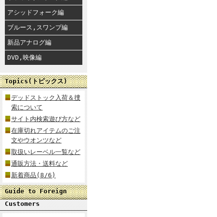
アシッドフォーク編
ブルース,スワンプ編
新品アナログ編
DVD,映像編
Topics(トピックス)
デッドストック入荷＆捜
索について
サイト内検索遊び方など
在庫切れアイテムのご注
文やウオンツなど
取扱いレーベル一覧など
通販方法・送料など
新着商品(8/6)
Guide to Foreign
Customers