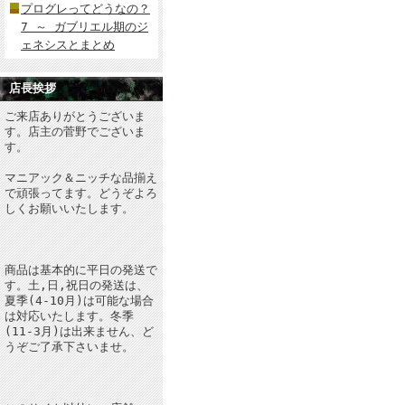
プログレってどうなの？
7 ～ ガブリエル期のジ
ェネシスとまとめ
店長挨拶
ご来店ありがとうございま
す。店主の菅野でございま
す。
マニアック＆ニッチな品揃え
で頑張ってます。どうぞよろ
しくお願いいたします。
商品は基本的に平日の発送で
す。土,日,祝日の発送は、
夏季(4-10月)は可能な場合
は対応いたします。冬季
(11-3月)は出来ません、ど
うぞご了承下さいませ。