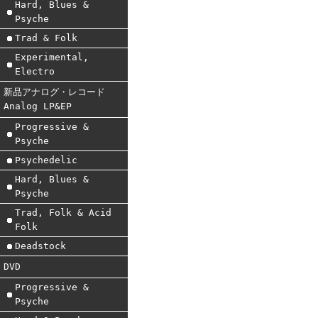
Hard, Blues &
Psyche
Trad & Folk
Experimental,
Electro
新品アナログ・レコード
Analog LP&EP
Progressive &
Psyche
Psychedelic
Hard, Blues &
Psyche
Trad, Folk & Acid
Folk
Deadstock
DVD
Progressive &
Psyche