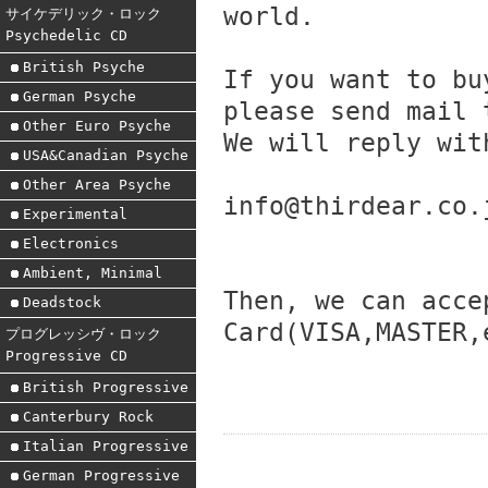
world.
サイケデリック・ロック
Psychedelic CD
British Psyche
If you want to bu
German Psyche
please send mail 
Other Euro Psyche
We will reply wit
USA&Canadian Psyche
Other Area Psyche
info@thirdear.co.
Experimental
Electronics
Ambient, Minimal
Then, we can acce
Deadstock
Card(VISA,MASTER,
プログレッシヴ・ロック
Progressive CD
British Progressive
Canterbury Rock
Italian Progressive
German Progressive