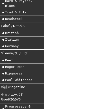
Hard & Psyche,
Blues
Trad & Folk
Deadstock
Label/レーベル
British
Italian
Germany
Sleeve/スリーヴ
Keef
Roger Dean
Hipgnosis
Paul Whitehead
雑誌/Magazine
中古／ユーズド
UsedCD&DVD
Progressive &