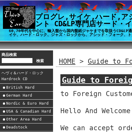
プログレ,サイケ,ハード,ア
ント CD&LP専門店サード・
60,70年代を中心に、輸入盤から国内盤紙ジャケまでを取扱うCD&L
イケ、ハード・ロック、ジャズ・ロックから、アシッド・フォーク、ト
商品検索
HOME
>
Guide to F
ヘヴィ＆ハード・ロック
Guide to Forei
Hardrock CD
British Hard
to Foreign Custom
German Hard
Nordic & Euro Hard
Hello And Welcome
USA & Canadian Hard
Other Area Hard
We can accept ord
Deadstock