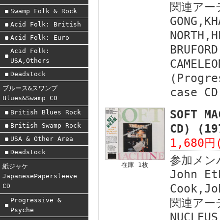
関連アー
Swamp Folk & Rock
GONG,KH
Acid Folk: British
NORTH,H
Acid Folk: Euro
BRUFORD
Acid Folk:
USA,Others
CAMELEO
Deadstock
(Progre
ブルース&スワンプ
case CD
Blues&Swamp CD
SOFT M
British Blues Rock
British Swamp Rock
CD) (1
USA & Other Area
1,680円
Deadstock
参加メン
在庫 1枚
紙ジャケ
John Et
JapanesePapersleeve
CD
Cook,Jo
Progressive &
関連アー
Psyche
NUCLEUS