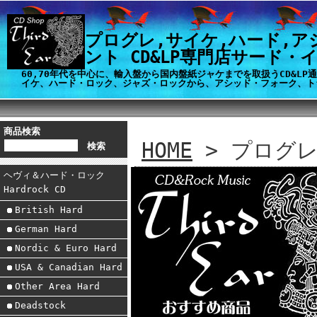
プログレ,サイケ,ハード,ア
ント CD&LP専門店サード・
60,70年代を中心に、輸入盤から国内盤紙ジャケまでを取扱うCD&L
イケ、ハード・ロック、ジャズ・ロックから、アシッド・フォーク、ト
商品検索
HOME
> プログ
ヘヴィ＆ハード・ロック
Hardrock CD
British Hard
German Hard
Nordic & Euro Hard
USA & Canadian Hard
Other Area Hard
Deadstock