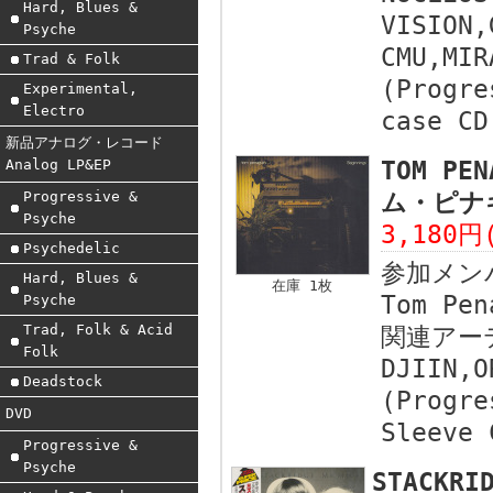
Hard, Blues &
VISION,
Psyche
CMU,MIR
Trad & Folk
(Progre
Experimental,
Electro
case CD
新品アナログ・レコード
Analog LP&EP
TOM PEN
Progressive &
ム・ピナギ
Psyche
3,180円
Psychedelic
参加メン
Hard, Blues &
在庫 1枚
Tom Pen
Psyche
Trad, Folk & Acid
関連アー
Folk
DJIIN,O
Deadstock
(Progre
DVD
Sleeve 
Progressive &
Psyche
STACKR