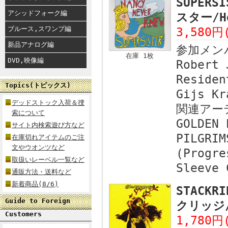
SUPERS
アシッドフォーク編
スター/Ho
ブルース,スワンプ編
3,580円
新品アナログ編
参加メン
在庫 1枚
DVD,映像編
Robert 
Residen
Topics(トピックス)
Gijs Kr
デッドストック入荷＆捜
関連アー
索について
GOLDEN 
サイト内検索遊び方など
PILGRIM
在庫切れアイテムのご注
文やウオンツなど
(Progre
取扱いレーベル一覧など
Sleeve 
通販方法・送料など
新着商品(8/6)
STACKR
Guide to Foreign
クリッジ/
Customers
1,780円