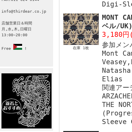
Digi-Sl
info@thirdear.co.jp
MONT C
店舗営業日＆時間
ベル/UK
月,水,木,日曜日
3,180円
13:00~20:00
参加メン
在庫 1枚
Free
!
Mont Ca
Veasey,
Natasha
Elias
関連アー
ARZACHE
THE NOR
(Progre
Sleeve 