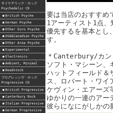
サイケデリック・ロック
Psychedelic CD
要は当店のおすすめ
British Psyche
1アーティスト1点
German Psyche
Other Euro Psyche
優先するを基本とし
USA&Canadian Psyche
す。
Other Area Psyche
Experimental
＊Canterbury
Electronics
ソフト・マシーン、
Ambient, Minimal
Deadstock
ハットフィールド＆
プログレッシヴ・ロック
ス、ロバート・ワイ
Progressive CD
ケヴィン・エアーズ
British Progressive
ゆかりの一連のアー
Canterbury Rock
Italian Progressive
彼らになにがしかの
German Progressive