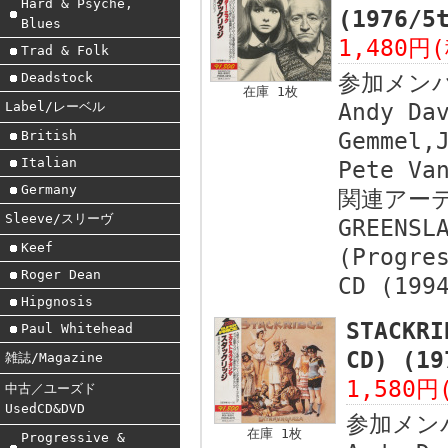
Hard & Psyche,
(1976/
Blues
1,480円
Trad & Folk
Deadstock
参加メン
在庫 1枚
Label/レーベル
Andy Da
British
Gemmel,
Italian
Pete Va
Germany
関連アー
Sleeve/スリーヴ
GREENSL
Keef
(Progre
Roger Dean
CD (199
Hipgnosis
STACKR
Paul Whitehead
CD) (1
雑誌/Magazine
1,580円
中古／ユーズド
UsedCD&DVD
参加メン
在庫 1枚
Progressive &