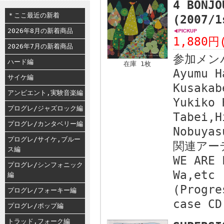
4 BONJO
＊ここ最近の新着
(2007
2026年8月の新着商品
1,880円
2026年7月の新着商品
参加メン
ハード編
在庫 1枚
Ayumu H
サイケ編
Kusakab
アンビエント,実験音楽編
Yukiko 
プログレ/ジャズロック編
Tabei,H
プログレ/カンタベリー編
Nobuyas
プログレ/サイケ,ブルー
関連アー
ス編
WE ARE 
プログレ/シンフォニック
Wa,etc
編
(Progre
プログレ/フォーキー編
case CD
プログレ/ポップ編
トラッド,フォーク編