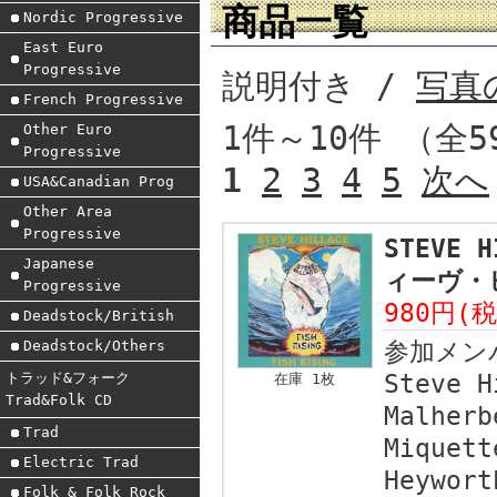
商品一覧
Nordic Progressive
East Euro
Progressive
説明付き /
写真
French Progressive
1件～10件 （全
Other Euro
Progressive
1
2
3
4
5
次へ
USA&Canadian Prog
Other Area
Progressive
STEVE H
Japanese
ィーヴ・
Progressive
980円(
Deadstock/British
Deadstock/Others
参加メン
トラッド&フォーク
Steve H
在庫 1枚
Trad&Folk CD
Malherb
Trad
Miquett
Electric Trad
Heywort
Folk & Folk Rock