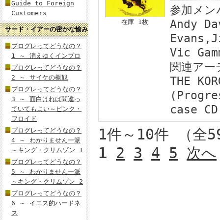
Guide to Foreign
参加メン
Customers
Andy Da
在庫 1枚
サード・イアーの密かな愉み
Evans,J
プログレってどうなの？
Vic Gam
1 ～ 消えゆくインプロ
関連アー
プログレってどうなの？
2 ～ サイケの概観
THE KOR
プログレってどうなの？
(Progre
3 ～ 面白ければ間違っ
case CD
ていてもよい～ピンク・
フロイド
1件～10件 （全
プログレってどうなの？
4 ～ わかりません一派
1
2
3
4
5
次へ
～キング・クリムゾン 1
プログレってどうなの？
5 ～ わかりません一派
～キング・クリムゾン 2
プログレってどうなの？
6 ～ イエス的ハードネ
ス