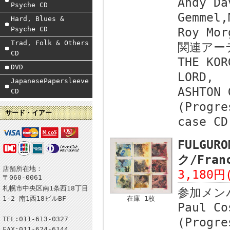
Andy Da
Psyche CD
Gemmel,
Hard, Blues &
Psyche CD
Roy Mor
Trad, Folk & Others
関連アー
CD
THE KOR
DVD
LORD,
JapanesePapersleeve
ASHTON 
CD
(Progre
サード・イアー
case CD
FULGUR
ク/Fran
店舗所在地：
3,180円
〒060-0061
札幌市中央区南1条西18丁目
参加メン
1-2 南1西18ビルBF
在庫 1枚
Paul Co
TEL:011-613-0327
(Progre
FAX:011-624-6144