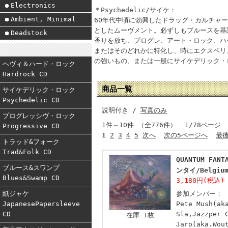
Electronics
＊Psychedelic/サイケ：
Ambient, Minimal
60年代中頃に勃興したドラッグ・カルチャ
としたムーヴメント。必ずしもブルースを基
Deadstock
香りを放ち、プログレ、アート・ロック、ハ
またはそのどれかに特化し、時にエクスペリ
の強いもの、または一般にサイケデリック・
ヘヴィ＆ハード・ロック
Hardrock CD
商品一覧
サイケデリック・ロック
Psychedelic CD
説明付き /
写真のみ
プログレッシヴ・ロック
1件～10件 （全776件） 1/78ページ
Progressive CD
1
2
3
4
5
次へ
次の5ページへ
最
トラッド&フォーク
Trad&Folk CD
QUANTUM FAN
ブルース&スワンプ
ンタイ/Belgium
Blues&Swamp CD
3,180円(税込)
紙ジャケ
参加メンバー：
JapanesePapersleeve
Pete Mush(ak
CD
Sla,Jazzper 
在庫 1枚
Jaro(aka.Wou