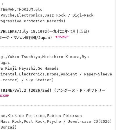
ト：
ETE&PAN,THORIUM,etc
/Psyche,Electronics,Jazz Rock / Digi-Pack
rogressive Promotion Records)
RAVELLERS/July 15.1972(一九七二年七月十五日)
 (タージ・マハル旅行団/Japan)
ugi,Yukio Tsuchiya,Michihiro Kimura,Ryo
Nagai,
wa,Kinji Hayashi,Go Hamada
rimental,Electronics,Drone,Ambient / Paper-Sleeve
e-master) / Sky Station)
POITRINE/Vol.2 (2026/2nd) (アンジーヌ・ド・ポワトリー
ine,Klek de Poitrine,Fabien Peterson
/Mass Rock,Post Rock,Psyche / Jewel-case CD(2026)
 Bonzai)