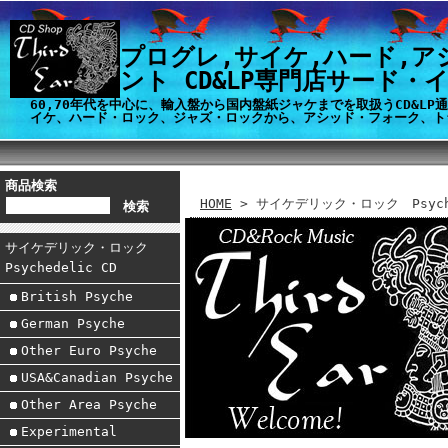
プログレ,サイケ,ハード,ア
ント CD&LP専門店サード・
60,70年代を中心に、輸入盤から国内盤紙ジャケまでを取扱うCD&L
イケ、ハード・ロック、ジャズ・ロックから、アシッド・フォーク、ト
商品検索
HOME
> サイケデリック・ロック Psyche
サイケデリック・ロック
Psychedelic CD
British Psyche
German Psyche
Other Euro Psyche
USA&Canadian Psyche
Other Area Psyche
Experimental