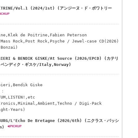
POITRINE/Vol.1 (2024/1st) (アンジーヌ・ド・ポワトリー
ine,Klek de Poitrine,Fabien Peterson
/Mass Rock,Post Rock,Psyche / Jewel-case CD(2026)
 Bonzai)
BIERI & BENDIK GISKE/At Source (2026/EPCD) (カテリ
ンディク・ギスケ/Italy,Norway)
bieri,Bendik Giske
ト：
TUM,LISTEN!,etc
tronics,Minimal,Ambient,Techno / Digi-Pack
ight-Years)
HBURG/L'Echo De Bretagne (2026/6th) (ニクラス・パッシ
n)