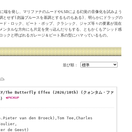
ーに端を発し、マリファナのムードやLSDによる幻覚の音像化を試みよう
調とせず(勿論ブルースを基調とするものもある)、明らかにドラッグの
ード・ロック、ビート・ポップ、クラシック、ジャズ等々の要素が混在
メンタルな方向にも片足を突っ込んだりもする、ともかくもアシッド感
ロックと呼ばれるガレージ＆ビート系の型にハマっているもの。
並び順：
後へ
TAY/The Butterfly Effex (2026/10th) (クォンタム・ファ
)
a.Pieter van den Broeck),Tom Tee,Charles
Coulier,
ter de Geest)