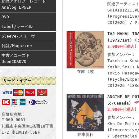
新品アナログ・レコード
関連アーティス
Analog LP&EP
GHIRIBIZZI,P
(Progressive
DVD
CD(2026) / P
Label/レーベル
TAJ MAHAL T
Sleeve/スリーヴ
(1972/1st)
雑誌/Magazine
3,080円(税込)
参加メンバー：
中古／ユーズド
Takehisa Kos
UsedCD&DVD
Koike,Seiji 
在庫 1枚
Tokio Hasega
(Psyche/Expe
サード・イアー
CD(2026 '18R
ANGINE DE 
ヌ/Canada)
2,980円(税込)
店舗所在地：
参加メンバー：
〒060-0061
Khn De Poitr
札幌市中央区南1条西18丁目
(Progressive
1-2 南1西18ビルBF
在庫切れ
/ Spectacles