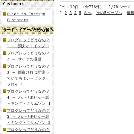
Customers
1件～10件 （全776件） 1/78ページ
1
2
3
4
5
次へ
次の5ページへ
最
Guide to Foreign
Customers
サード・イアーの密かな愉み
プログレってどうなの？
1 ～ 消えゆくインプロ
プログレってどうなの？
2 ～ サイケの概観
プログレってどうなの？
3 ～ 面白ければ間違っ
ていてもよい～ピンク・
フロイド
プログレってどうなの？
4 ～ わかりません一派
～キング・クリムゾン 1
プログレってどうなの？
5 ～ わかりません一派
～キング・クリムゾン 2
プログレってどうなの？