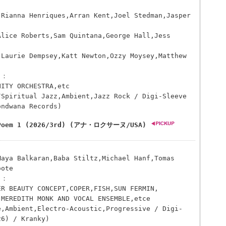
,Rianna Henriques,Arran Kent,Joel Stedman,Jasper
Alice Roberts,Sam Quintana,George Hall,Jess
,Laurie Dempsey,Katt Newton,Ozzy Moysey,Matthew
ト：
NITY ORCHESTRA,etc
/Spiritual Jazz,Ambient,Jazz Rock / Digi-Sleeve
ondwana Records)
/Poem 1 (2026/3rd) (アナ・ロクサーヌ/USA)
Maya Balkaran,Baba Stiltz,Michael Hanf,Tomas
oote
ト：
ER BEAUTY CONCEPT,COPER,FISH,SUN FERMIN,
,MEREDITH MONK AND VOCAL ENSEMBLE,etce
e,Ambient,Electro-Acoustic,Progressive / Digi-
26) / Kranky)