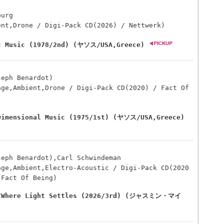
burg
ent,Drone / Digi-Pack CD(2026) / Nettwerk)
c Music (1978/2nd) (ヤソス/USA,Greece)
seph Benardot)
age,Ambient,Drone / Digi-Pack CD(2020) / Fact Of
Dimensional Music (1975/1st) (ヤソス/USA,Greece)
seph Benardot),Carl Schwindeman
age,Ambient,Electro-Acoustic / Digi-Pack CD(2020
 Fact Of Being)
A/Where Light Settles (2026/3rd) (ジャスミン・マイ