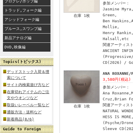
プログレ/ポップ編
参加メンバー：
Jasmine Myra
トラッド,フォーク編
Green,
在庫 1枚
アシッドフォーク編
Ben Haskins,
Mollie,
ブルース,スワンプ編
Henry Rankin
新品アナログ編
Halsall,etc
関連アーティス
DVD,映像編
ANCIENT INFI
(Progressive
Topics(トピックス)
CD(2026) / G
デッドストック入荷＆捜
ANA ROXANNE
索について
3,580円(税込)
サイト内検索遊び方など
参加メンバー：
在庫切れアイテムのご注
Ana Roxanne,
文やウオンツなど
Cruz,Brian F
取扱いレーベル一覧など
関連アーティス
在庫 1枚
NATURAL WOND
通販方法・送料など
HESS IS MORE
新着商品(8/6)
(Psyche/Dron
Sleeve CD(20
Guide to Foreign