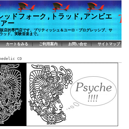
シッドフォーク,トラッド,アンビエ
イアー
P通販店的専門店です。ブリティッシュ＆ユーロ・プログレッシブ、サ
ラッド、実験音楽まで。
カートをみる
｜
ご利用案内
｜
お問い合せ
｜
サイトマップ
delic CD