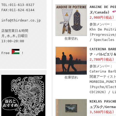
TEL:011-613-0327
ANGINE DE 
FAX:011-624-6144
ヌ/Canada)
2,980円(税込)
info@thirdear.co.jp
参加メンバー：
Khn De Poitr
店舗営業日＆時間
(Progressive
月,水,木,日曜日
在庫切れ
/ Spectacles
13:00~20:00
CATERINA BAR
Free
!
ナ・バルビエリ＆ベ
2,780円(税込)
参加メンバー：
Caterina Bar
関連アーティス
在庫切れ
MORBIDA,PUNC
(Psyche/Elec
CD(2026) / L
NIKLAS PASC
ュブルク/Germa
3,580円(税込)