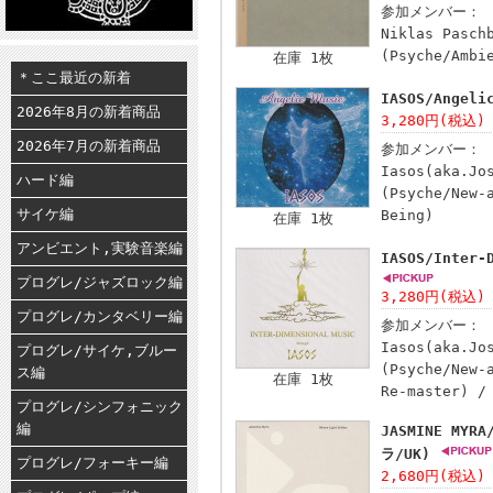
参加メンバー：
Niklas Pasch
(Psyche/Ambi
在庫 1枚
＊ここ最近の新着
IASOS/Angeli
2026年8月の新着商品
3,280円(税込)
2026年7月の新着商品
参加メンバー：
Iasos(aka.Jo
ハード編
(Psyche/New-
サイケ編
Being)
在庫 1枚
アンビエント,実験音楽編
IASOS/Inter-
プログレ/ジャズロック編
3,280円(税込)
プログレ/カンタベリー編
参加メンバー：
Iasos(aka.Jo
プログレ/サイケ,ブルー
(Psyche/New-
ス編
在庫 1枚
Re-master) /
プログレ/シンフォニック
編
JASMINE MYR
ラ/UK)
プログレ/フォーキー編
2,680円(税込)