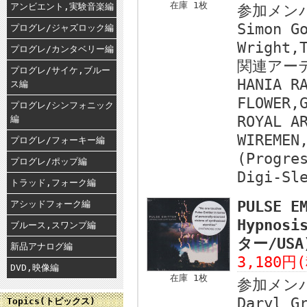
在庫 1枚
アンビエント,実験音楽編
参加メン
Simon G
プログレ/ジャズロック編
Wright,
プログレ/カンタベリー編
関連アー
プログレ/サイケ,ブルー
HANIA R
ス編
FLOWER,
プログレ/シンフォニック
ROYAL A
編
WIREMEN
プログレ/フォーキー編
(Progre
プログレ/ポップ編
Digi-Sl
トラッド,フォーク編
PULSE E
アシッドフォーク編
Hypnos
ブルース,スワンプ編
ター/USA
新品アナログ編
3,180円
DVD,映像編
在庫 1枚
参加メン
Daryl G
Topics(トピックス)