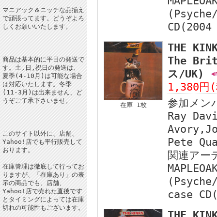
MAPLEOA
マニアック＆ニッチな品揃え
(Psyche
で頑張ってます。どうぞよろ
CD(2004
しくお願いいたします。
THE KIN
The Bri
商品は基本的に平日の発送で
す。土,日,祝日の発送は、
ス/UK)
夏季(4-10月)は可能な場合
は対応いたします。冬季
1,380円
(11-3月)は出来ません、ど
うぞご了承下さいませ。
参加メン
在庫 1枚
Ray Dav
Avory,J
このサイト以外に、店舗、
Pete Qu
Yahoo!店でも平行販売して
おります。
関連アー
MAPLEOA
在庫管理は徹底して行ってお
りますが、「在庫あり」の表
(Psyche
示の商品でも、店舗、
Yahoo!店で売れた直後です
case CD
とタイミングによっては在庫
切れの可能性もございます。
THE KIN