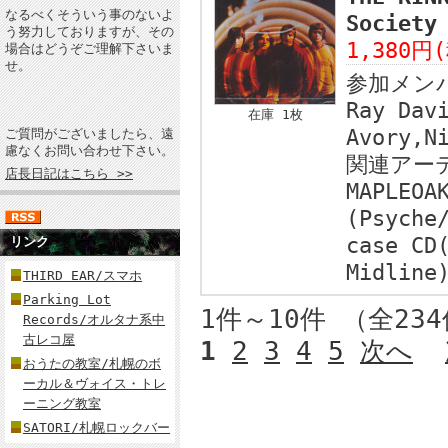
なるべくそういう事のないよ
Societ
う努力しておりますが、その
1,380円
場合はどうぞご理解下さいま
せ。
参加メン
Ray Dav
在庫 1枚
Avory,N
ご質問がございましたら、遠
慮なくお問い合わせ下さい。
関連アー
店長日記はこちら >>
MAPLEOA
(Psyche
case CD
リンク
Midline
THIRD EAR/スマホ
Parking Lot
1件～10件 （全23
Records/オルタナ系中
古レコ屋
1
2
3
4
5
次へ
おうたの教室/札幌のボ
ーカル＆ヴォイス・トレ
ーニング教室
SATORI/札幌ロックバー