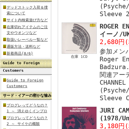
(Psyche
デッドストック入荷＆捜
Sleeve 
索について
サイト内検索遊び方など
ROGER E
在庫切れアイテムのご注
文やウオンツなど
イーノ/U
取扱いレーベル一覧など
2,680円
通販方法・送料など
参加メン
新着商品(8/6)
在庫 1CD
Roger E
Guide to Foreign
Badzura
Customers
関連アー
Guide to Foreign
CHANNEL
Customers
(Psyche
サード・イアーの密かな愉み
Sleeve 
プログレってどうなの？
JURI CA
1 ～ 消えゆくインプロ
(1978/
プログレってどうなの？
2 ～ サイケの概観
3,180円