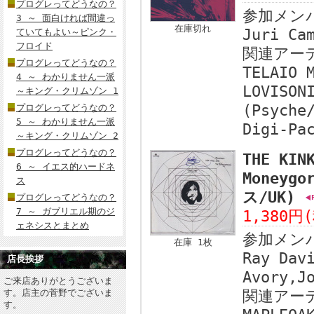
プログレってどうなの？
参加メン
3 ～ 面白ければ間違っ
在庫切れ
Juri Ca
ていてもよい～ピンク・
フロイド
関連アー
プログレってどうなの？
TELAIO 
4 ～ わかりません一派
LOVISON
～キング・クリムゾン 1
(Psyche
プログレってどうなの？
5 ～ わかりません一派
Digi-Pa
～キング・クリムゾン 2
プログレってどうなの？
THE KIN
6 ～ イエス的ハードネ
Moneygo
ス
ス/UK)
プログレってどうなの？
7 ～ ガブリエル期のジ
1,380円
ェネシスとまとめ
参加メン
在庫 1枚
Ray Dav
店長挨拶
Avory,J
ご来店ありがとうございま
す。店主の菅野でございま
関連アー
す。