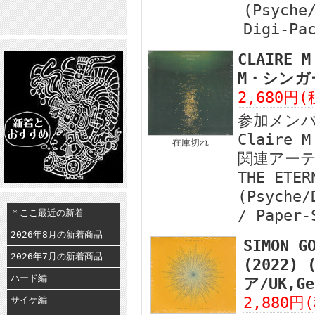
(Psyche
Digi-Pa
CLAIRE 
M・シンガー
2,680円(
参加メン
Claire M
在庫切れ
関連アー
THE ETER
(Psyche/
/ Paper-
＊ここ最近の新着
2026年8月の新着商品
SIMON G
2026年7月の新着商品
(2022
ハード編
ア/UK,Ge
2,880円
サイケ編