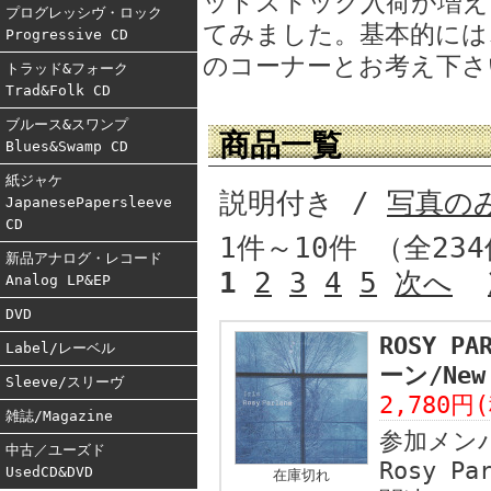
ッドストック入荷が増え
プログレッシヴ・ロック
てみました。基本的には
Progressive CD
のコーナーとお考え下さ
トラッド&フォーク
Trad&Folk CD
ブルース&スワンプ
商品一覧
Blues&Swamp CD
紙ジャケ
説明付き /
写真の
JapanesePapersleeve
CD
1件～10件 （全23
新品アナログ・レコード
1
2
3
4
5
次へ
Analog LP&EP
DVD
ROSY P
Label/レーベル
ーン/New 
Sleeve/スリーヴ
2,780円
雑誌/Magazine
参加メン
中古／ユーズド
Rosy Pa
UsedCD&DVD
在庫切れ