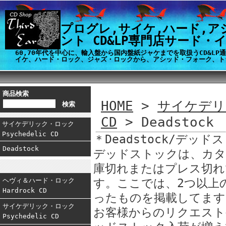
プログレ,サイケ,ハード,ア
ント CD&LP専門店サード・
60,70年代を中心に、輸入盤から国内盤紙ジャケまでを取扱うCD&L
イケ、ハード・ロック、ジャズ・ロックから、アシッド・フォーク、ト
商品検索
HOME
>
サイケデリッ
CD
> Deadstock
サイケデリック・ロック
Psychedelic CD
＊Deadstock/デッド
Deadstock
デッドストックは、カタ
庫切れまたはプレス切れ
ヘヴィ＆ハード・ロック
す。ここでは、2つ以上
Hardrock CD
ったものを掲載してます
サイケデリック・ロック
お客様からのリクエスト
Psychedelic CD