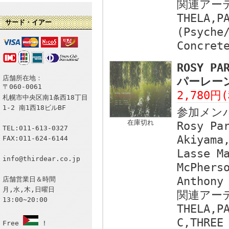
関連アー
THELA,P
サード・イアー
(Psyche
Concret
ROSY PA
店舗所在地：
パーレーン/
〒060-0061
2,780円
札幌市中央区南1条西18丁目
1-2 南1西18ビルBF
参加メン
在庫切れ
Rosy Pa
TEL:011-613-0327
Akiyama
FAX:011-624-6144
Lasse M
info@thirdear.co.jp
McPhers
Anthony
店舗営業日＆時間
月,水,木,日曜日
関連アー
13:00~20:00
THELA,P
C,THREE
Free
!