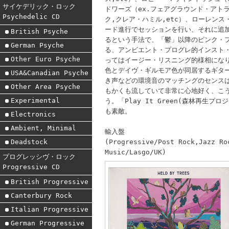
サイケデリック・ロック
ドワーズ（ex.フェアグラウンド・アトラ
Psychedelic CD
ク,クレア・ハミル,etc）、ローレン
ード進行でセッションを行い、それに追
British Psyche
るという手法で、「鬱」以降のピンク・
German Psyche
る、アンビエント・プログレ的インスト
Other Euro Psyche
ってはイージー・リスニング的様相にな
色とデイヴ・ギルモア色が同居するギタ
USA&Canadian Psyche
き声などの環境音のマッチングのセンス
Other Area Psyche
もかくも流していて非常に心地好く、こ
Experimental
う。「Play It Green(森林再
も素敵。
Electronics
Ambient, Minimal
輸入盤
(Progressive/Post Rock,Jazz Ro
Deadstock
Music/Lasgo/UK)
プログレッシヴ・ロック
Progressive CD
British Progressive
Canterbury Rock
Italian Progressive
German Progressive