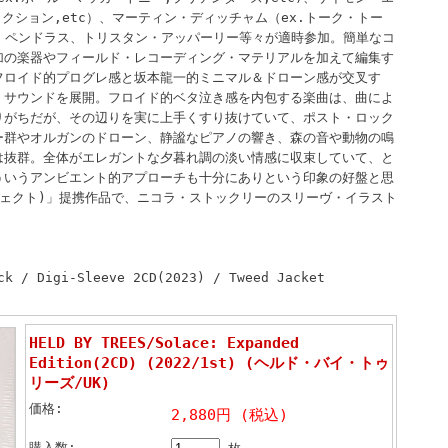
クション,etc）、マーティン・ディッチャム（ex.トーク・トー
ス・ペンドラス、トリスタン・アッパーリー等々が適時参加。簡単なコ
加の楽器やフィールド・レコーディング・マテリアルを加えて編集す
フロイド的プログレ感と坂本龍一的ミニマル＆ドローン感が交叉す
・サウンドを展開。フロイド的ベタ泣き感を内包する楽曲は、曲によ
りがちだが、その辺りを実に上手くすり抜けていて、ポスト・ロック
ー群やオルガンのドローン、静謐なピアノの響き、森の音や動物の鳴
は抜群。全体がエレガントな夕暮れ調の淡い情感に収束していて、と
ういうアンビエント的アプローチも十分にありという印象の好盤と思
生プロジェクト)」提携作品で、ニコラ・ストックリーのスリーヴ・イラスト
ck / Digi-Sleeve 2CD(2023) / Tweed Jacket
HELD BY TREES/Solace: Expanded
Edition(2CD) (2022/1st) (ヘルド・バイ・トゥ
リーズ/UK)
価格:
2,880円 (税込)
購入数: