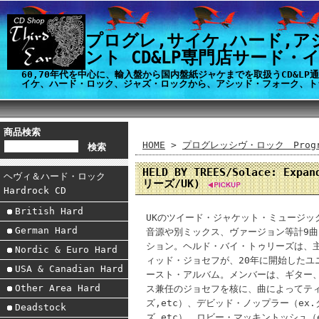
プログレ,サイケ,ハード,ア
ント CD&LP専門店サード・
60,70年代を中心に、輸入盤から国内盤紙ジャケまでを取扱うCD&L
イケ、ハード・ロック、ジャズ・ロックから、アシッド・フォーク、ト
商品検索
HOME
>
プログレッシヴ・ロック Progre
HELD BY TREES/Solace: Exp
ヘヴィ＆ハード・ロック
リーズ/UK)
Hardrock CD
British Hard
UKのツイード・ジャケット・ミュージ
German Hard
音源や別ミックス、ヴァージョン等計9曲
ション。ヘルド・バイ・トゥリーズは、
Nordic & Euro Hard
ィッド・ジョセフが、20年に開始したユ
USA & Canadian Hard
ースト・アルバム。メンバーは、ギター
Other Area Hard
ス兼任のジョセフを核に、曲によってティ
ズ,etc）、デビッド・ノップラー（ex
Deadstock
ズ,etc）、ロビー・マッキントッシュ（