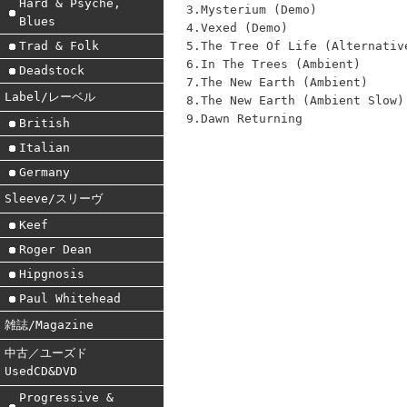
Hard & Psyche,
3.Mysterium (Demo)
Blues
4.Vexed (Demo)
5.The Tree Of Life (Alternativ
Trad & Folk
6.In The Trees (Ambient)
Deadstock
7.The New Earth (Ambient)
Label/レーベル
8.The New Earth (Ambient Slow)
9.Dawn Returning
British
Italian
Germany
Sleeve/スリーヴ
Keef
Roger Dean
Hipgnosis
Paul Whitehead
雑誌/Magazine
中古／ユーズド
UsedCD&DVD
Progressive &