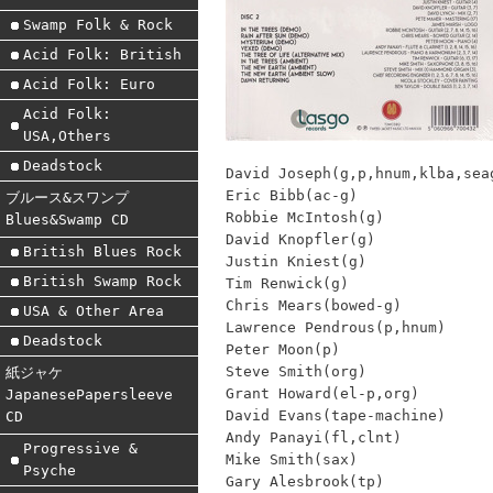
Swamp Folk & Rock
Acid Folk: British
Acid Folk: Euro
Acid Folk:
USA,Others
Deadstock
David Joseph(g,p,hnum,klba,sea
Eric Bibb(ac-g)
ブルース&スワンプ
Robbie McIntosh(g)
Blues&Swamp CD
David Knopfler(g)
British Blues Rock
Justin Kniest(g)
British Swamp Rock
Tim Renwick(g)
Chris Mears(bowed-g)
USA & Other Area
Lawrence Pendrous(p,hnum)
Deadstock
Peter Moon(p)
Steve Smith(org)
紙ジャケ
Grant Howard(el-p,org)
JapanesePapersleeve
David Evans(tape-machine)
CD
Andy Panayi(fl,clnt)
Progressive &
Mike Smith(sax)
Psyche
Gary Alesbrook(tp)