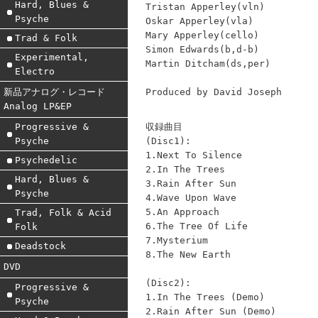
Hard, Blues &
Tristan Apperley(vln)
Psyche
Oskar Apperley(vla)
Mary Apperley(cello)
Trad & Folk
Simon Edwards(b,d-b)
Experimental,
Martin Ditcham(ds,per)
Electro
Produced by David Joseph
新品アナログ・レコード
Analog LP&EP
収録曲目
Progressive &
(Disc1):
Psyche
1.Next To Silence
Psychedelic
2.In The Trees
Hard, Blues &
3.Rain After Sun
Psyche
4.Wave Upon Wave
5.An Approach
Trad, Folk & Acid
6.The Tree Of Life
Folk
7.Mysterium
Deadstock
8.The New Earth
DVD
(Disc2):
Progressive &
1.In The Trees (Demo)
Psyche
2.Rain After Sun (Demo)