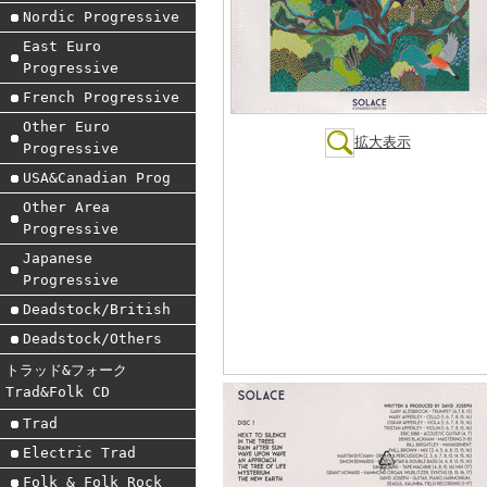
Nordic Progressive
East Euro
Progressive
French Progressive
Other Euro
拡大表示
Progressive
USA&Canadian Prog
Other Area
Progressive
Japanese
Progressive
Deadstock/British
Deadstock/Others
トラッド&フォーク
Trad&Folk CD
Trad
Electric Trad
Folk & Folk Rock