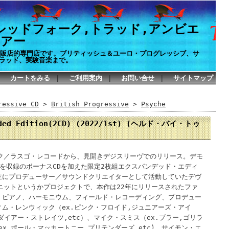
シッドフォーク,トラッド,アンビエ
イアー
P通販店的専門店です。ブリティッシュ＆ユーロ・プログレッシブ、サ
ラッド、実験音楽まで。
カートをみる
｜
ご利用案内
｜
お問い合せ
｜
サイトマップ
ssive CD
>
British Progressive
>
Psyche
anded Edition(2CD) (2022/1st) (ヘルド・バイ・トゥ
ック／ラスゴ・レコードから、見開きデジスリーヴでのリリース。デモ
を収録のボーナスCDを加えた限定2枚組エクスパンデッド・エディ
主にプロデューサー／サウンドクリエイターとして活動していたデヴ
ニットというかプロジェクトで、本作は22年にリリースされたファ
、ピアノ、ハーモニウム、フィールド・レコーディング、プロデュー
ム・レンウィック（ex.ピンク・フロイド,ジュニアーズ・アイ
.ダイアー・ストレイツ,etc）、マイク・スミス（ex.ブラー,ゴリラ
ex.ポール・マッカートニー,プリテンダーズ,etc)、サイモン・エ