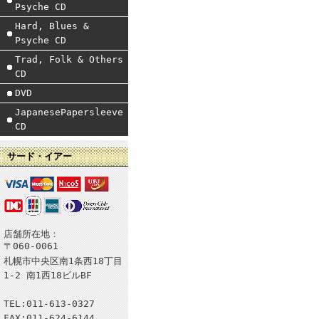
Psyche CD
Hard, Blues &
Psyche CD
Trad, Folk & Others
CD
DVD
JapanesePapersleeve
CD
サード・イアー
店舗所在地：
〒060-0061
札幌市中央区南1条西18丁目
1-2 南1西18ビルBF
TEL:011-613-0327
FAX:011-624-6144