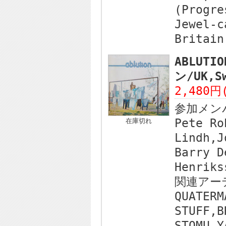
(Progre
Jewel-c
Britain
ABLUTI
ン/UK,Sw
2,480円
参加メン
Pete Ro
在庫切れ
Lindh,J
Barry D
Henriks
関連アー
QUATERM
STUFF,B
STOMU Y