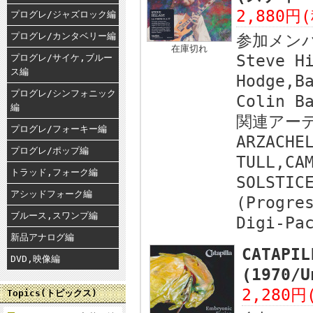
2,880円
プログレ/ジャズロック編
プログレ/カンタベリー編
参加メン
在庫切れ
Steve H
プログレ/サイケ,ブルー
ス編
Hodge,B
プログレ/シンフォニック
Colin B
編
関連アー
プログレ/フォーキー編
ARZACHE
プログレ/ポップ編
TULL,CA
トラッド,フォーク編
SOLSTIC
アシッドフォーク編
(Progre
ブルース,スワンプ編
Digi-Pa
新品アナログ編
CATAPIL
DVD,映像編
(1970/
2,280円
Topics(トピックス)