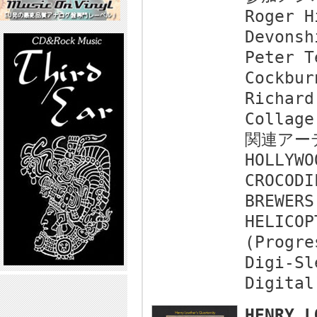
Roger H
Devonsh
Peter T
Cockbur
Richard
Collage
関連アー
HOLLYWO
CROCODI
BREWERS
HELICOP
(Progre
Digi-Sl
Digital
HENRY L