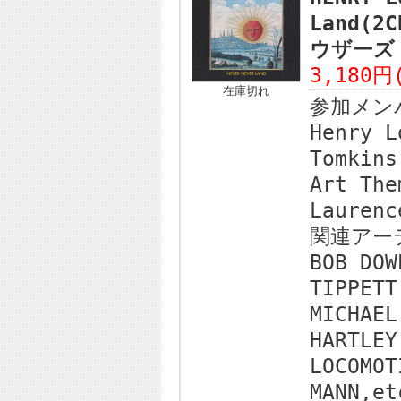
Land(2
ウザーズ
3,180円
在庫切れ
参加メン
Henry L
Tomkins
Art The
Laurenc
関連アー
BOB DOW
TIPPETT
MICHAEL
HARTLEY
LOCOMOT
MANN,et