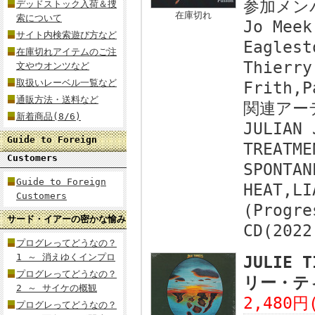
参加メン
デッドストック入荷＆捜
在庫切れ
索について
Jo Meek
サイト内検索遊び方など
Eaglest
在庫切れアイテムのご注
Thierry
文やウオンツなど
取扱いレーベル一覧など
Frith,P
通販方法・送料など
関連アー
新着商品(8/6)
JULIAN 
Guide to Foreign
TREATME
Customers
SPONTAN
Guide to Foreign
HEAT,LI
Customers
(Progre
サード・イアーの密かな愉み
CD(2022
プログレってどうなの？
1 ～ 消えゆくインプロ
JULIE T
プログレってどうなの？
リー・テ
2 ～ サイケの概観
2,480円
プログレってどうなの？