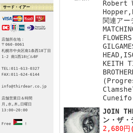
Robert 
サード・イアー
Hopper,
関連アー
MATCHIN
FLOWERS
店舗所在地：
〒060-0061
GILGAME
札幌市中央区南1条西18丁目
HEAD,IS
1-2 南1西18ビルBF
KEITH T
TEL:011-613-0327
BROTHER
FAX:011-624-6144
(Progre
info@thirdear.co.jp
Clamshe
Cuneifo
店舗営業日＆時間
月,水,木,日曜日
JOIN T
13:00~20:00
ン・ザ・デ
Free
!
2,680円