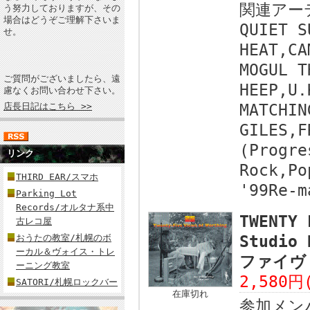
関連アー
う努力しておりますが、その
場合はどうぞご理解下さいま
QUIET S
せ。
HEAT,CA
MOGUL T
ご質問がございましたら、遠
HEEP,U.
慮なくお問い合わせ下さい。
店長日記はこちら >>
MATCHIN
GILES,F
(Progre
リンク
Rock,Po
THIRD EAR/スマホ
'99Re-m
Parking Lot
Records/オルタナ系中
TWENTY 
古レコ屋
おうたの教室/札幌のボ
Studio
ーカル＆ヴォイス・トレ
ファイヴ
ーニング教室
2,580円
SATORI/札幌ロックバー
在庫切れ
参加メン