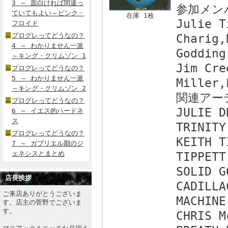
3 ～ 面白ければ間違っ
参加メン
ていてもよい～ピンク・
在庫 1枚
Julie T
フロイド
プログレってどうなの？
Charig,
4 ～ わかりません一派
Godding
～キング・クリムゾン 1
Jim Cre
プログレってどうなの？
5 ～ わかりません一派
Miller,
～キング・クリムゾン 2
関連アー
プログレってどうなの？
JULIE D
6 ～ イエス的ハードネ
ス
TRINITY
プログレってどうなの？
KEITH T
7 ～ ガブリエル期のジ
ェネシスとまとめ
TIPPETT
SOLID G
店長挨拶
CADILLA
ご来店ありがとうございま
MACHINE
す。店主の菅野でございま
す。
CHRIS M