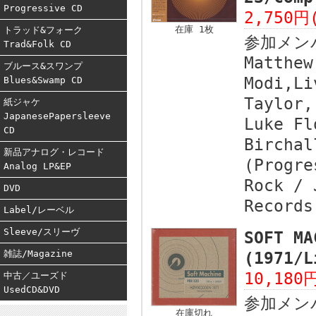
Progressive CD
2,750円
在庫 1枚
トラッド&フォーク
参加メン
Trad&Folk CD
Matthew
ブルース&スワンプ
Modi,Li
Blues&Swamp CD
Taylor,
紙ジャケ
JapanesePapersleeve
Luke Fl
CD
Birchal
新品アナログ・レコード
(Progre
Analog LP&EP
Rock / 
DVD
Records
Label/レーベル
Sleeve/スリーヴ
SOFT MA
雑誌/Magazine
(1971
10,180
中古／ユーズド
UsedCD&DVD
参加メン
在庫切れ