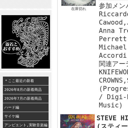
参加メン
在庫切れ
Riccard
Cawood,
Anna Tr
Perrett
Michael
Accordi
関連アー
KNIFEWO
CROWNS,
＊ここ最近の新着
(Progre
2026年8月の新着商品
/ Digi-
2026年7月の新着商品
Music)
ハード編
サイケ編
STEVE H
(スティー
アンビエント,実験音楽編