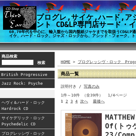
プログレ,サイケ,ハード,ア
ント CD&LP専門店サード・
60,70年代を中心に、輸入盤から国内盤紙ジャケまでを取扱うCD&L
イケ、ハード・ロック、ジャズ・ロックから、アシッド・フォーク、ト
商品検索
HOME
>
プログレッシヴ・ロック Progre
商品一覧
British Progressive
Jazz Rock: Psyche
説明付き /
写真のみ
1件～10件 （全39件） 1/4ページ
1
2
3
4
次へ
最後へ
ヘヴィ＆ハード・ロック
Hardrock CD
MATTHEW
サイケデリック・ロック
Psychedelic CD
Of(トゥ
23/Co
プログレッシヴ・ロック