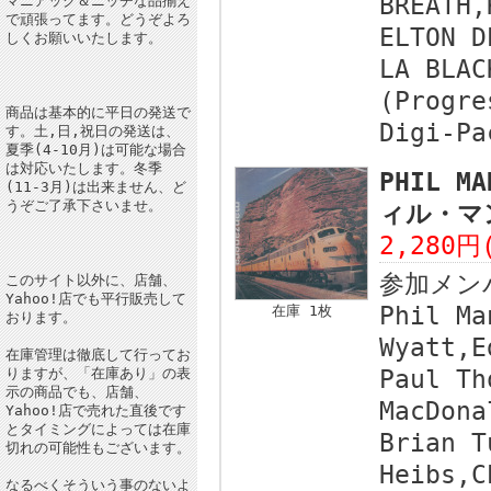
BREATH,
マニアック＆ニッチな品揃え
で頑張ってます。どうぞよろ
ELTON D
しくお願いいたします。
LA BLAC
(Progre
商品は基本的に平日の発送で
Digi-Pa
す。土,日,祝日の発送は、
夏季(4-10月)は可能な場合
は対応いたします。冬季
PHIL MA
(11-3月)は出来ません、ど
うぞご了承下さいませ。
ィル・マ
2,280円
参加メン
このサイト以外に、店舗、
Yahoo!店でも平行販売して
Phil Ma
在庫 1枚
おります。
Wyatt,E
在庫管理は徹底して行ってお
りますが、「在庫あり」の表
Paul Th
示の商品でも、店舗、
MacDona
Yahoo!店で売れた直後です
とタイミングによっては在庫
Brian T
切れの可能性もございます。
Heibs,C
なるべくそういう事のないよ