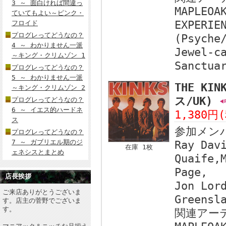
3 ～ 面白ければ間違っ
MAPLEOA
ていてもよい～ピンク・
EXPERIE
フロイド
プログレってどうなの？
(Psyche
4 ～ わかりません一派
Jewel-c
～キング・クリムゾン 1
Sanctua
プログレってどうなの？
5 ～ わかりません一派
THE KIN
～キング・クリムゾン 2
ス/UK)
プログレってどうなの？
6 ～ イエス的ハードネ
1,380円
ス
参加メン
プログレってどうなの？
7 ～ ガブリエル期のジ
Ray Dav
在庫 1枚
ェネシスとまとめ
Quaife,
Page,
店長挨拶
Jon Lor
ご来店ありがとうございま
Greensl
す。店主の菅野でございま
す。
関連アー