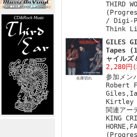
THIRD W
(Progre
/ Digi-
Think L
GILES G
Tapes 
ャイルズ＆
2,280円
参加メン
在庫切れ
Robert 
Giles,I
Kirtley
関連アー
KING CR
HORNE,F
(Progre