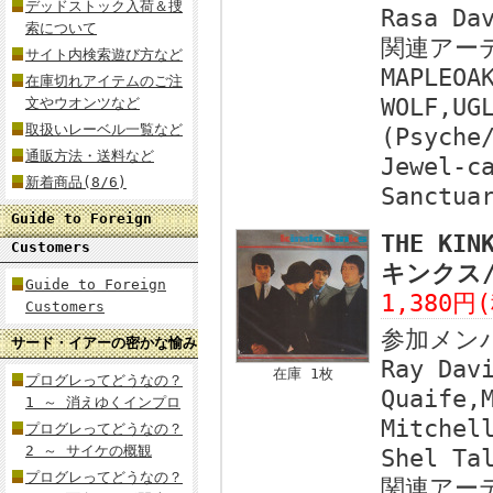
デッドストック入荷＆捜
Rasa Da
索について
関連アー
サイト内検索遊び方など
MAPLEOA
在庫切れアイテムのご注
WOLF,UG
文やウオンツなど
取扱いレーベル一覧など
(Psyche
通販方法・送料など
Jewel-c
新着商品(8/6)
Sanctua
Guide to Foreign
THE KIN
Customers
キンクス/
Guide to Foreign
1,380円
Customers
参加メン
サード・イアーの密かな愉み
Ray Dav
在庫 1枚
プログレってどうなの？
Quaife,
1 ～ 消えゆくインプロ
Mitchel
プログレってどうなの？
2 ～ サイケの概観
Shel Ta
プログレってどうなの？
関連アー