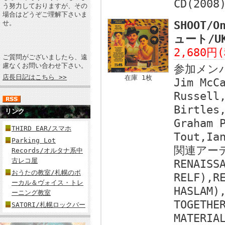
CD(2008
う努力しておりますが、その
場合はどうぞご理解下さいま
せ。
SHOOT/O
ュート/U
2,680円
ご質問がございましたら、遠
慮なくお問い合わせ下さい。
参加メン
店長日記はこちら >>
在庫 1枚
Jim McC
Russell
Birtles
リンク
Graham 
THIRD EAR/スマホ
Tout,Ia
Parking Lot
関連アー
Records/オルタナ系中
古レコ屋
RENAISS
おうたの教室/札幌のボ
RELF),R
ーカル＆ヴォイス・トレ
HASLAM)
ーニング教室
TOGETHE
SATORI/札幌ロックバー
MATERIA