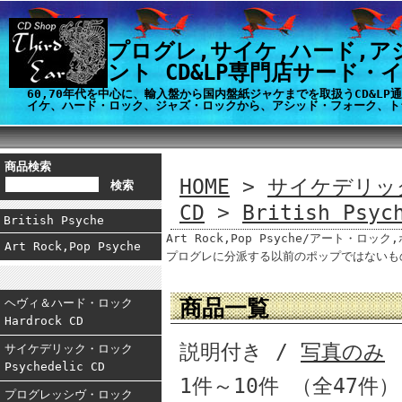
プログレ,サイケ,ハード,ア
ント CD&LP専門店サード・
60,70年代を中心に、輸入盤から国内盤紙ジャケまでを取扱うCD&L
イケ、ハード・ロック、ジャズ・ロックから、アシッド・フォーク、ト
商品検索
HOME
>
サイケデリック
CD
>
British Psyc
British Psyche
Art Rock,Pop Psyche/アート・ロッ
Art Rock,Pop Psyche
プログレに分派する以前のポップではないも
商品一覧
ヘヴィ＆ハード・ロック
Hardrock CD
説明付き /
写真のみ
サイケデリック・ロック
Psychedelic CD
1件～10件 （全47件
プログレッシヴ・ロック