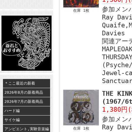
参加メン
在庫 1枚
Ray Dav
Quaife,
Davies
関連アー
MAPLEOA
THURSDA
(Psyche
Jewel-c
Sanctua
＊ここ最近の新着
THE KIN
2026年8月の新着商品
(1967/
2026年7月の新着商品
1,380円
ハード編
参加メン
サイケ編
Ray Dav
在庫 1枚
アンビエント,実験音楽編