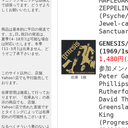
MAPLEOA
マニアック＆ニッチな品揃え
で頑張ってます。どうぞよろ
ZEPPELI
しくお願いいたします。
(Psyche
Jewel-c
商品は基本的に平日の発送で
Sanctua
す。土,日,祝日の発送は、
夏季(4-10月)は可能な場合
GENESIS
は対応いたします。冬季
(11-3月)は出来ません、ど
(1969/
うぞご了承下さいませ。
1,480円
参加メン
このサイト以外に、店舗、
Peter G
在庫 1枚
Yahoo!店でも平行販売して
Phillip
おります。
Rutherf
在庫管理は徹底して行ってお
りますが、「在庫あり」の表
David T
示の商品でも、店舗、
Greensl
Yahoo!店で売れた直後です
とタイミングによっては在庫
King
切れの可能性もございます。
(Progre
なるべくそういう事のないよ