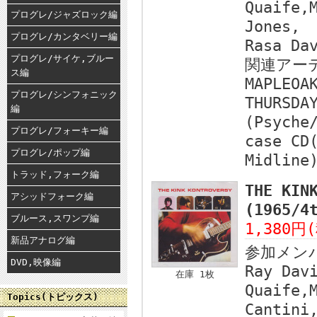
Quaife,
プログレ/ジャズロック編
Jones,
プログレ/カンタベリー編
Rasa Da
プログレ/サイケ,ブルー
関連アー
ス編
MAPLEOA
プログレ/シンフォニック
THURSDA
編
(Psyche
プログレ/フォーキー編
case CD
プログレ/ポップ編
Midline
トラッド,フォーク編
THE KIN
アシッドフォーク編
(1965/
ブルース,スワンプ編
1,380円
新品アナログ編
参加メン
DVD,映像編
Ray Dav
在庫 1枚
Quaife,
Topics(トピックス)
Cantini