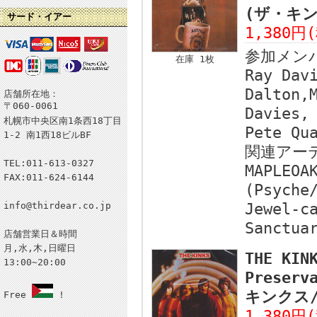
(ザ・キン
サード・イアー
1,380円
参加メン
在庫 1枚
Ray Dav
Dalton,
店舗所在地：
〒060-0061
Davies,
札幌市中央区南1条西18丁目
Pete Qu
1-2 南1西18ビルBF
関連アー
TEL:011-613-0327
MAPLEOA
FAX:011-624-6144
(Psyche
info@thirdear.co.jp
Jewel-c
Sanctua
店舗営業日＆時間
月,水,木,日曜日
THE KIN
13:00~20:00
Preserv
キンクス/
Free
!
1,380円