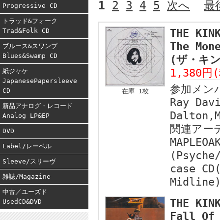
1
2
3
4
5
次へ
最
Progressive CD
トラッド&フォーク
Trad&Folk CD
THE KIN
The Mon
ブルース&スワンプ
Blues&Swamp CD
(ザ・キン
1,380円
紙ジャケ
JapanesePapersleeve
参加メン
CD
在庫 1枚
Ray Dav
新品アナログ・レコード
Dalton,
Analog LP&EP
関連アー
DVD
MAPLEOA
Label/レーベル
(Psyche
Sleeve/スリーヴ
case CD
雑誌/Magazine
Midline
中古／ユーズド
THE KIN
UsedCD&DVD
Fall Of