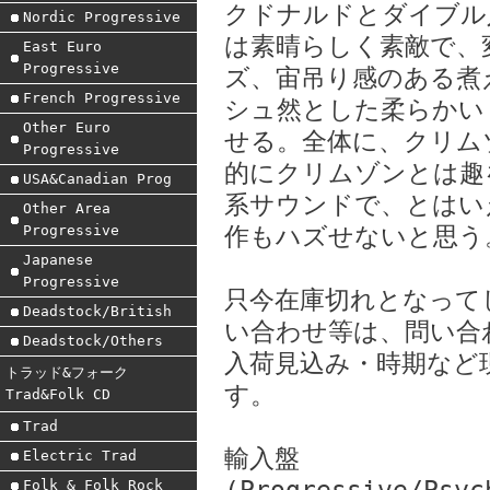
クドナルドとダイブル
Nordic Progressive
は素晴らしく素敵で、
East Euro
Progressive
ズ、宙吊り感のある煮
French Progressive
シュ然とした柔らかい
Other Euro
せる。全体に、クリム
Progressive
的にクリムゾンとは趣
USA&Canadian Prog
系サウンドで、とはい
Other Area
Progressive
作もハズせないと思う
Japanese
Progressive
只今在庫切れとなって
Deadstock/British
い合わせ等は、問い合
Deadstock/Others
入荷見込み・時期など
トラッド&フォーク
す。
Trad&Folk CD
Trad
輸入盤
Electric Trad
Folk & Folk Rock