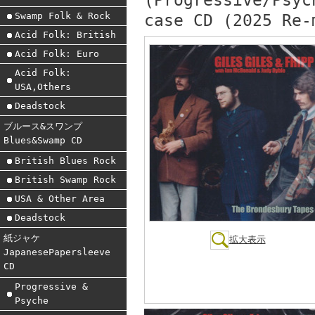
(Progressive/Psyc
Swamp Folk & Rock
case CD (2025 Re-
Acid Folk: British
Acid Folk: Euro
Acid Folk:
USA,Others
Deadstock
ブルース&スワンプ
Blues&Swamp CD
British Blues Rock
British Swamp Rock
USA & Other Area
Deadstock
紙ジャケ
拡大表示
JapanesePapersleeve
CD
Progressive &
Psyche