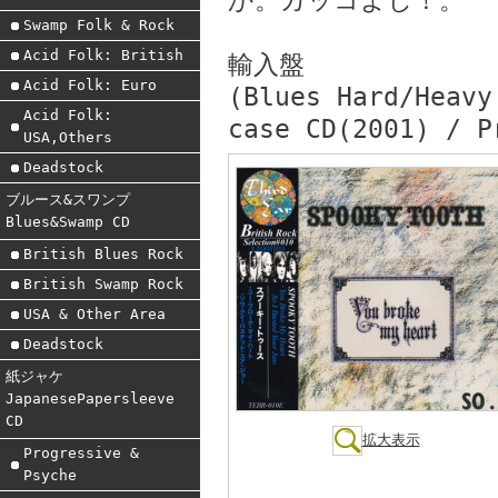
か。カッコよし！。
Swamp Folk & Rock
Acid Folk: British
輸入盤
Acid Folk: Euro
(Blues Hard/Heavy
Acid Folk:
case CD(2001) / P
USA,Others
Deadstock
ブルース&スワンプ
Blues&Swamp CD
British Blues Rock
British Swamp Rock
USA & Other Area
Deadstock
紙ジャケ
JapanesePapersleeve
CD
拡大表示
Progressive &
Psyche