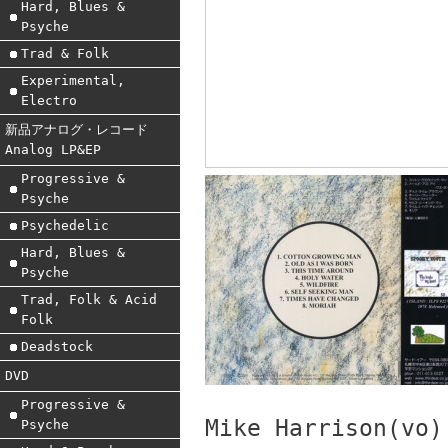
Hard, Blues &
Psyche
Trad & Folk
Experimental,
Electro
新品アナログ・レコード
Analog LP&EP
Progressive &
Psyche
Psychedelic
Hard, Blues &
Psyche
Trad, Folk & Acid
Folk
Deadstock
DVD
Progressive &
Mike Harrison(vo)
Psyche