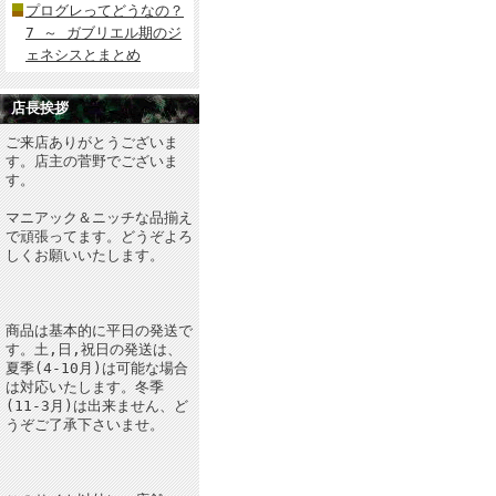
プログレってどうなの？
7 ～ ガブリエル期のジ
ェネシスとまとめ
店長挨拶
ご来店ありがとうございま
す。店主の菅野でございま
す。
マニアック＆ニッチな品揃え
で頑張ってます。どうぞよろ
しくお願いいたします。
商品は基本的に平日の発送で
す。土,日,祝日の発送は、
夏季(4-10月)は可能な場合
は対応いたします。冬季
(11-3月)は出来ません、ど
うぞご了承下さいませ。