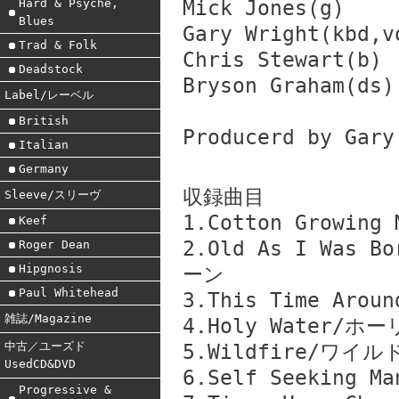
Hard & Psyche,
Mick Jones(g)
Blues
Gary Wright(kbd,v
Trad & Folk
Chris Stewart(b)
Deadstock
Bryson Graham(ds)
Label/レーベル
British
Producerd by Gary
Italian
Germany
収録曲目
Sleeve/スリーヴ
1.Cotton Grow
Keef
2.Old As I Wa
Roger Dean
Hipgnosis
ーン
Paul Whitehead
3.This Time A
雑誌/Magazine
4.Holy Water/
中古／ユーズド
5.Wildfire/ワイ
UsedCD&DVD
6.Self Seekin
Progressive &