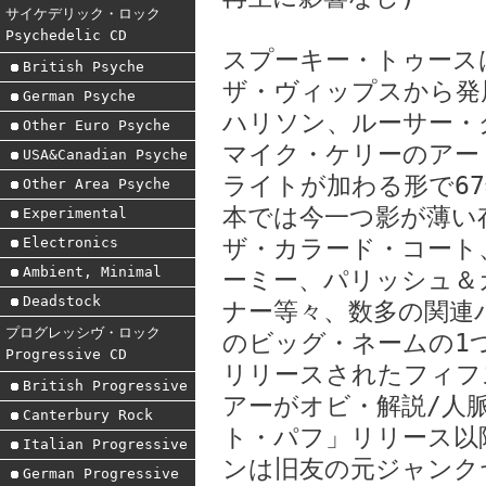
サイケデリック・ロック
Psychedelic CD
スプーキー・トゥース
British Psyche
ザ・ヴィップスから発
German Psyche
ハリソン、ルーサー・
Other Euro Psyche
マイク・ケリーのアー
USA&Canadian Psyche
ライトが加わる形で6
Other Area Psyche
本では今一つ影が薄い
Experimental
Electronics
ザ・カラード・コート
Ambient, Minimal
ーミー、パリッシュ＆
Deadstock
ナー等々、数多の関連
プログレッシヴ・ロック
のビッグ・ネームの1つ
Progressive CD
リリースされたフィフ
British Progressive
アーがオビ・解説/人脈
Canterbury Rock
ト・パフ」リリース以
Italian Progressive
ンは旧友の元ジャンク
German Progressive