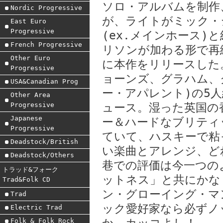
ソロ・アルバムを制作
Nordic Progressive
が、ライトがミック・
East Euro
Progressive
(ex.メインホース)
French Progressive
リソンが加わる形で再
Other Euro
に本作をリリースした
Progressive
ョーンズ、グラハム、
USA&Canadian Prog
ー・アパレント)の5
Other Area
Progressive
ュース。湿った英国の
Japanese
ー＆ハードなブリティ
Progressive
ていて、ハスキーで粘
Deadstock/British
い楽曲とアレンジ、ど
Deadstock/Others
巷での評価は今一つの
トラッド&フォーク
ットネス」と共にかな
Trad&Folk CD
ン・グローイング・マ
Trad
ック愛好家なら必ずノ
Electric Trad
Folk & Folk Rock