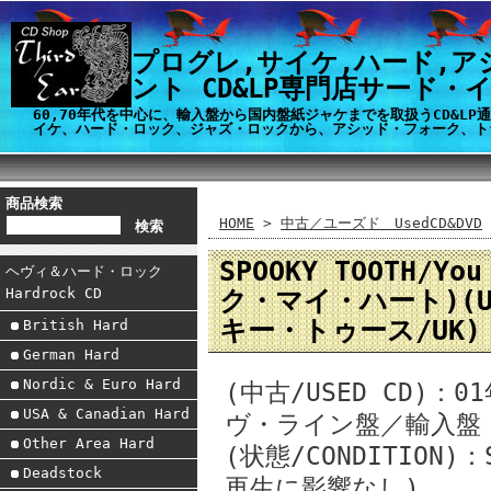
プログレ,サイケ,ハード,ア
ント CD&LP専門店サード・
60,70年代を中心に、輸入盤から国内盤紙ジャケまでを取扱うCD&L
イケ、ハード・ロック、ジャズ・ロックから、アシッド・フォーク、ト
商品検索
HOME
>
中古／ユーズド UsedCD&DVD
SPOOKY TOOTH/Y
ヘヴィ＆ハード・ロック
ク・マイ・ハート)(Use
Hardrock CD
キー・トゥース/UK
British Hard
German Hard
Nordic & Euro Hard
(中古/USED CD)
USA & Canadian Hard
ヴ・ライン盤／輸入盤・
Other Area Hard
(状態/CONDITION)：
Deadstock
再生に影響なし)