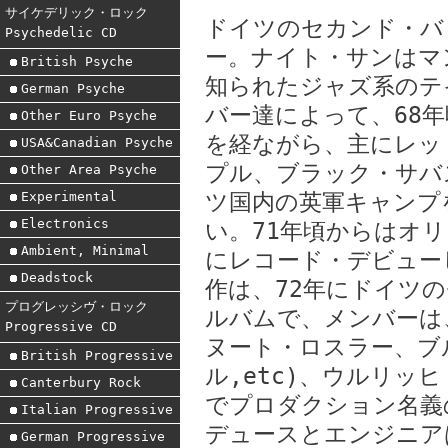
サイケデリック・ロック
ドイツのセカンド・バ
Psychedelic CD
ー。ナイト・サンはマ
British Psyche
知られたジャズ系のテ
German Psyche
バー達によって、68
Other Euro Psyche
を経ながら、主にレッ
USA&Canadian Psyche
プル、ブラック・サバ
Other Area Psyche
Experimental
ツ国内の英軍キャンプ
Electronics
い。71年頃からはオ
Ambient, Minimal
にレコード・デビュー
Deadstock
作は、72年にドイツ
プログレッシヴ・ロック
ルバムで、メンバーは
Progressive CD
ヌート・ロスラー、ブ
British Progressive
ル,etc)、ウルリッ
Canterbury Rock
でプロダクション名義
Italian Progressive
デュースとエンジニア
German Progressive