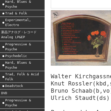
Hard, Blues &
Psyche
Trad & Folk
Experimental,
Electro
新品アナログ・レコード
Analog LP&EP
Progressive &
Psyche
Psychedelic
Hard, Blues &
Psyche
Trad, Folk & Acid
Walter Kirchgassn
Folk
Knut Rossler(kbd,
Deadstock
Bruno Schaab(b,vo
DVD
Ulrich Staudt(ds)
Progressive &
Psyche