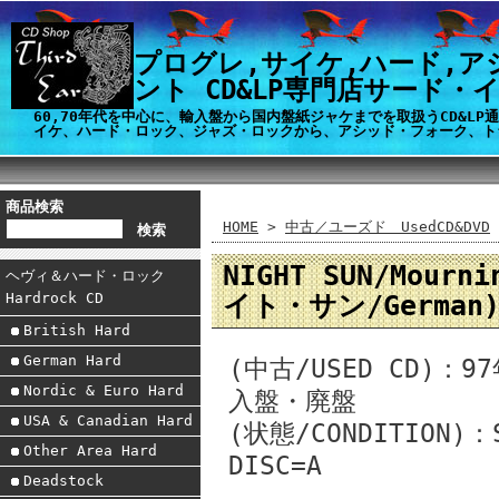
プログレ,サイケ,ハード,ア
ント CD&LP専門店サード・
60,70年代を中心に、輸入盤から国内盤紙ジャケまでを取扱うCD&L
イケ、ハード・ロック、ジャズ・ロックから、アシッド・フォーク、ト
商品検索
HOME
>
中古／ユーズド UsedCD&DVD
NIGHT SUN/Mourni
ヘヴィ＆ハード・ロック
イト・サン/German
Hardrock CD
British Hard
German Hard
(中古/USED CD)
Nordic & Euro Hard
入盤・廃盤
USA & Canadian Hard
(状態/CONDITION)
Other Area Hard
DISC=A
Deadstock