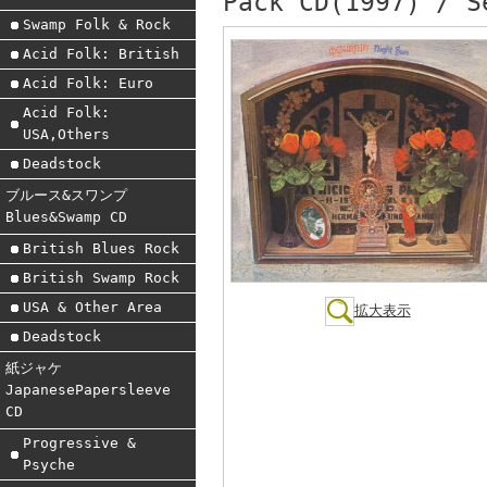
Pack CD(1997) / S
Swamp Folk & Rock
Acid Folk: British
Acid Folk: Euro
Acid Folk:
USA,Others
Deadstock
ブルース&スワンプ
Blues&Swamp CD
British Blues Rock
British Swamp Rock
USA & Other Area
拡大表示
Deadstock
紙ジャケ
JapanesePapersleeve
CD
Progressive &
Psyche