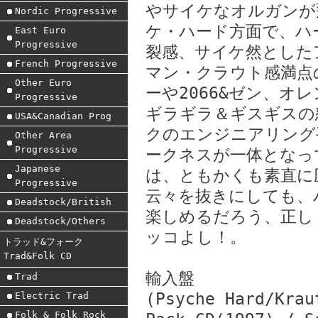
やサイケなオルガンが
Nordic Progressive
ケ・ハード方面で、ハ
East Euro
Progressive
裂感、サイケ然とした
French Progressive
マン・クラウト感満点
Other Euro
ーや2066&ゼン、オ
Progressive
ギラギラ＆ギスギスの
USA&Canadian Prog
クのエンジニアリング
Other Area
Progressive
ークネスが一体となっ
Japanese
は、ともかくも素直に
Progressive
云々を抜きにしても、
Deadstock/British
楽しめるだろう、正し
Deadstock/Others
ッコよし！。
トラッド&フォーク
Trad&Folk CD
輸入盤
Trad
(Psyche Hard/Krau
Electric Trad
Folk & Folk Rock