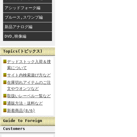
アシッドフォーク編
ブルース,スワンプ編
新品アナログ編
DVD,映像編
Topics(トピックス)
デッドストック入荷＆捜
索について
サイト内検索遊び方など
在庫切れアイテムのご注
文やウオンツなど
取扱いレーベル一覧など
通販方法・送料など
新着商品(8/6)
Guide to Foreign
Customers