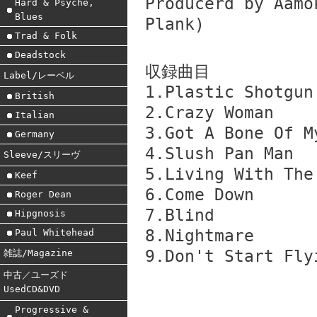
Producerd by Aamo
Hard & Psyche,
Blues
Plank)
Trad & Folk
Deadstock
収録曲目
Label/レーベル
1.Plastic Shotgun
British
2.Crazy Woman
Italian
3.Got A Bone Of M
Germany
4.Slush Pan Man
Sleeve/スリーヴ
5.Living With The
Keef
6.Come Down
Roger Dean
7.Blind
Hipgnosis
8.Nightmare
Paul Whitehead
9.Don't Start Fly
雑誌/Magazine
中古／ユーズド
UsedCD&DVD
Progressive &