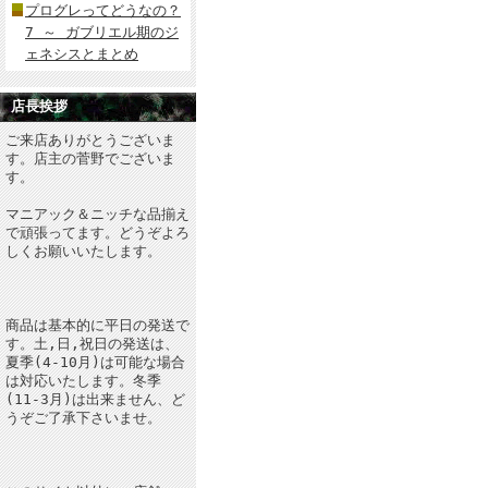
プログレってどうなの？
7 ～ ガブリエル期のジ
ェネシスとまとめ
店長挨拶
ご来店ありがとうございま
す。店主の菅野でございま
す。
マニアック＆ニッチな品揃え
で頑張ってます。どうぞよろ
しくお願いいたします。
商品は基本的に平日の発送で
す。土,日,祝日の発送は、
夏季(4-10月)は可能な場合
は対応いたします。冬季
(11-3月)は出来ません、ど
うぞご了承下さいませ。