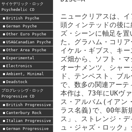
サイケデリック・ロック
Psychedelic CD
ニュークリアスは、イ
British Psyche
頭クィンテッドの後に
German Psyche
ズ・シーンに軸足を置
Other Euro Psyche
た。グラハム・コリア
USA&Canadian Psyche
イケル・ギブス、キー
Other Area Psyche
ズ畑から、ソフト・マ
Experimental
Electronics
オーナメンツ、シャー
Ambient, Minimal
ド、テンペスト、ブル
Deadstock
で、数多の関連アーテ
プログレッシヴ・ロック
本作は、73年にUK
Progressive CD
ス・アルバム(イアン
British Progressive
ラス名義)で、00年
Canterbury Rock
ス」、ストレンジ・デ
Italian Progressive
ュ・ジャズ・ロック』
German Progressive