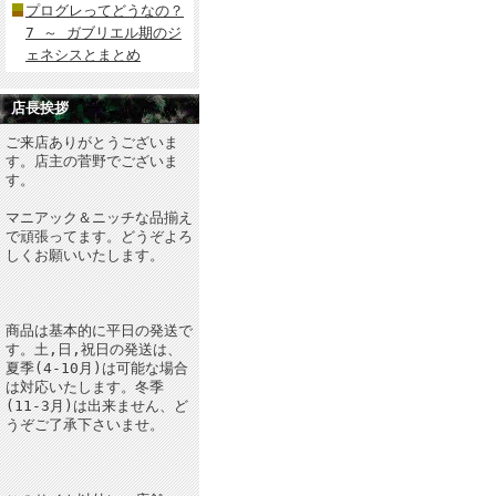
プログレってどうなの？
7 ～ ガブリエル期のジ
ェネシスとまとめ
店長挨拶
ご来店ありがとうございま
す。店主の菅野でございま
す。
マニアック＆ニッチな品揃え
で頑張ってます。どうぞよろ
しくお願いいたします。
商品は基本的に平日の発送で
す。土,日,祝日の発送は、
夏季(4-10月)は可能な場合
は対応いたします。冬季
(11-3月)は出来ません、ど
うぞご了承下さいませ。