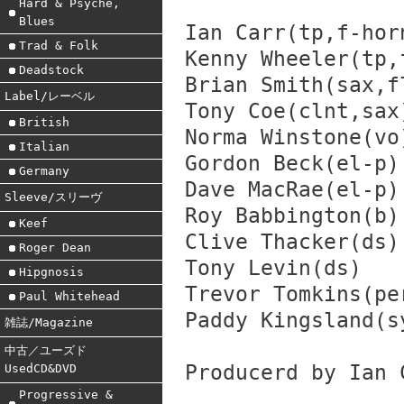
Hard & Psyche,
Blues
Ian Carr(tp,f-hor
Trad & Folk
Kenny Wheeler(tp,
Deadstock
Brian Smith(sax,f
Label/レーベル
Tony Coe(clnt,sax
British
Norma Winstone(vo
Italian
Gordon Beck(el-p)
Germany
Dave MacRae(el-p)
Sleeve/スリーヴ
Roy Babbington(b)
Keef
Clive Thacker(ds)
Roger Dean
Tony Levin(ds)
Hipgnosis
Trevor Tomkins(pe
Paul Whitehead
Paddy Kingsland(s
雑誌/Magazine
中古／ユーズド
Producerd by Ian 
UsedCD&DVD
Progressive &