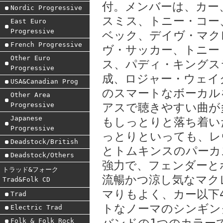
付。メンバーは、カー
Nordic Progressive
スミス、トニー・コー
East Euro
Progressive
ベック、デイヴ・マク
French Progressive
ヴ・サッカー、トニー
Other Euro
ス、パディ・キングス
Progressive
成、ロジャー・ウェイ
USA&Canadian Prog
のスマートなボーカル
Other Area
Progressive
アスで聴きやすい曲が
Japanese
もしっとりと落ち着い
Progressive
っとりといっても、レ
Deadstock/British
とトムキンスのパーカ
Deadstock/Others
強力で、フェンダーと
トラッド&フォーク
流暢かつ涼し気なマク
Trad&Folk CD
マりもよく、カー以下
Trad
トなノーマのシンギン
Electric Trad
Folk & Folk Rock