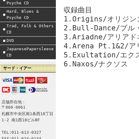
Psyche CD
収録曲目
Hard, Blues &
1.Origins/オリジン
Psyche CD
Trad, Folk & Others
2.Bull-Dance/ブ
CD
3.Ariadne/アリアド
DVD
4.Arena Pt.1&2/
JapanesePapersleeve
5.Exultation/
CD
6.Naxos/ナクソス
サード・イアー
店舗所在地：
〒060-0061
札幌市中央区南1条西18丁目
1-2 南1西18ビルBF
TEL:011-613-0327
FAX:011-624-6144