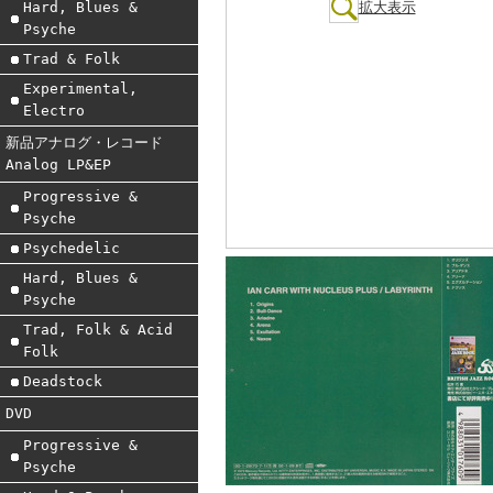
Hard, Blues &
拡大表示
Psyche
Trad & Folk
Experimental,
Electro
新品アナログ・レコード
Analog LP&EP
Progressive &
Psyche
Psychedelic
Hard, Blues &
Psyche
Trad, Folk & Acid
Folk
Deadstock
DVD
Progressive &
Psyche