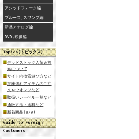
アシッドフォーク編
ブルース,スワンプ編
新品アナログ編
DVD,映像編
Topics(トピックス)
デッドストック入荷＆捜
索について
サイト内検索遊び方など
在庫切れアイテムのご注
文やウオンツなど
取扱いレーベル一覧など
通販方法・送料など
新着商品(8/9)
Guide to Foreign
Customers