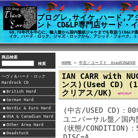
プログレ,サイケ,ハード,ア
ント CD&LP専門店サード・
60,70年代を中心に、輸入盤から国内盤紙ジャケまでを取扱うCD&L
イケ、ハード・ロック、ジャズ・ロックから、アシッド・フォーク、ト
商品検索
HOME
>
中古／ユーズド UsedCD&DVD
IAN CARR with N
ヘヴィ＆ハード・ロック
ンス)(Used CD) 
Hardrock CD
クリアス/UK)
British Hard
German Hard
Nordic & Euro Hard
(中古/USED CD)
USA & Canadian Hard
ユニバーサル盤／国内
Other Area Hard
(状態/CONDITION)
Deadstock
DISC=A