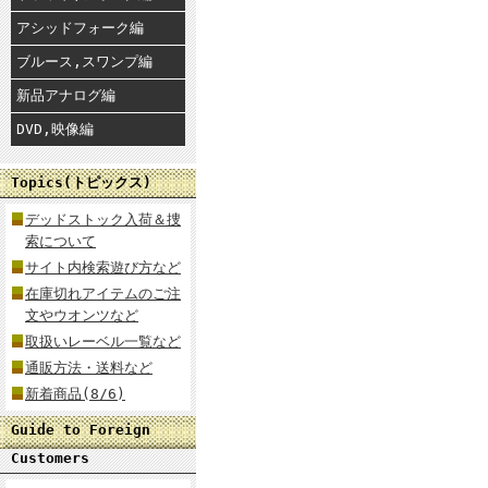
アシッドフォーク編
ブルース,スワンプ編
新品アナログ編
DVD,映像編
Topics(トピックス)
デッドストック入荷＆捜
索について
サイト内検索遊び方など
在庫切れアイテムのご注
文やウオンツなど
取扱いレーベル一覧など
通販方法・送料など
新着商品(8/6)
Guide to Foreign
Customers