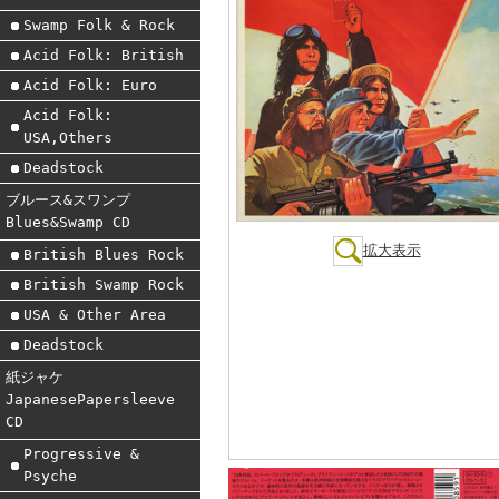
Swamp Folk & Rock
Acid Folk: British
Acid Folk: Euro
Acid Folk:
USA,Others
Deadstock
ブルース&スワンプ
Blues&Swamp CD
拡大表示
British Blues Rock
British Swamp Rock
USA & Other Area
Deadstock
紙ジャケ
JapanesePapersleeve
CD
Progressive &
Psyche