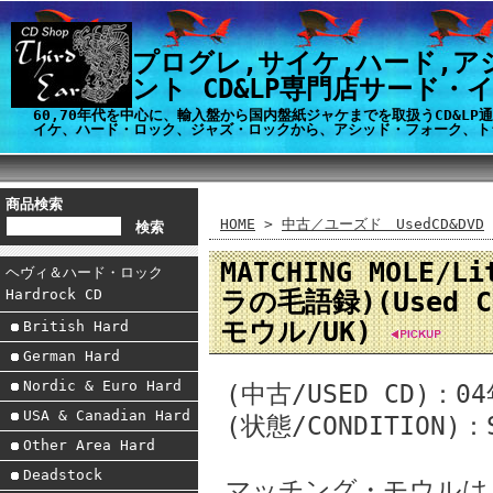
プログレ,サイケ,ハード,ア
ント CD&LP専門店サード・
60,70年代を中心に、輸入盤から国内盤紙ジャケまでを取扱うCD&L
イケ、ハード・ロック、ジャズ・ロックから、アシッド・フォーク、ト
商品検索
HOME
>
中古／ユーズド UsedCD&DVD
MATCHING MOLE/
ヘヴィ＆ハード・ロック
ラの毛語録)(Used C
Hardrock CD
モウル/UK)
British Hard
German Hard
Nordic & Euro Hard
(中古/USED CD)
USA & Canadian Hard
(状態/CONDITION)：
Other Area Hard
Deadstock
マッチング・モウルは