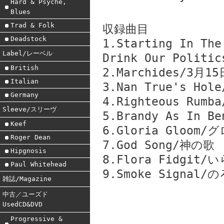
Hard & Psyche,
Blues
Trad & Folk
収録曲目
Deadstock
1.Starting In The
Label/レーベル
Drink Our Poli
British
2.Marchides/3月15
Italian
3.Nan True's H
Germany
4.Righteous Ru
Sleeve/スリーヴ
5.Brandy As I
Keef
6.Gloria Gloo
Roger Dean
7.God Song/神の歌
Hipgnosis
8.Flora Fidgi
Paul Whitehead
9.Smoke Signal/
雑誌/Magazine
中古／ユーズド
UsedCD&DVD
Progressive &