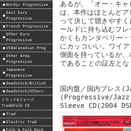
あるが、「オー・キャ
Nordic Progressive
は、本作はほとんどア
East Euro
Progressive
って決して聴きやすく
French Progressive
ールドに持ち込むフレ
Other Euro
かくもカンタベリー・
Progressive
にカッコいい。ワイア
USA&Canadian Prog
側面を持っているが、
Other Area
Progressive
であることの証左とな
Japanese
Progressive
Deadstock/British
国内盤／国内プレス(Japa
Deadstock/Others
(Progressive/Jazz
トラッド&フォーク
Sleeve CD(2004 DS
Trad&Folk CD
Trad
Electric Trad
Folk & Folk Rock