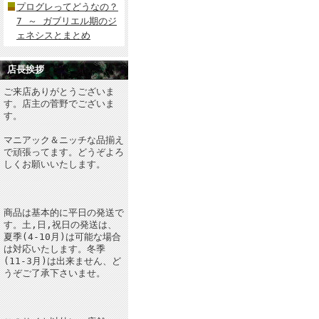
プログレってどうなの？
7 ～ ガブリエル期のジ
ェネシスとまとめ
店長挨拶
ご来店ありがとうございま
す。店主の菅野でございま
す。
マニアック＆ニッチな品揃え
で頑張ってます。どうぞよろ
しくお願いいたします。
商品は基本的に平日の発送で
す。土,日,祝日の発送は、
夏季(4-10月)は可能な場合
は対応いたします。冬季
(11-3月)は出来ません、ど
うぞご了承下さいませ。