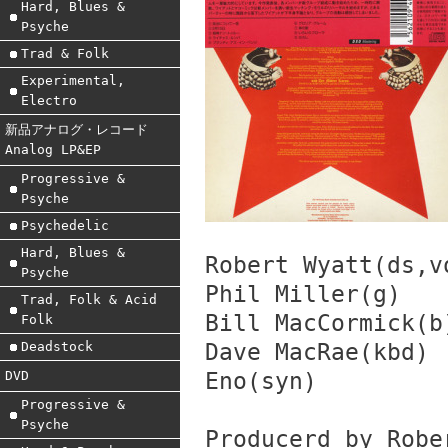
Hard, Blues &
Psyche
Trad & Folk
Experimental,
Electro
新品アナログ・レコード
Analog LP&EP
Progressive &
Psyche
Psychedelic
Hard, Blues &
Robert Wyatt(ds,v
Psyche
Phil Miller(g)
Trad, Folk & Acid
Bill MacCormick(b
Folk
Deadstock
Dave MacRae(kbd)
DVD
Eno(syn)
Progressive &
Psyche
Producerd by Robe