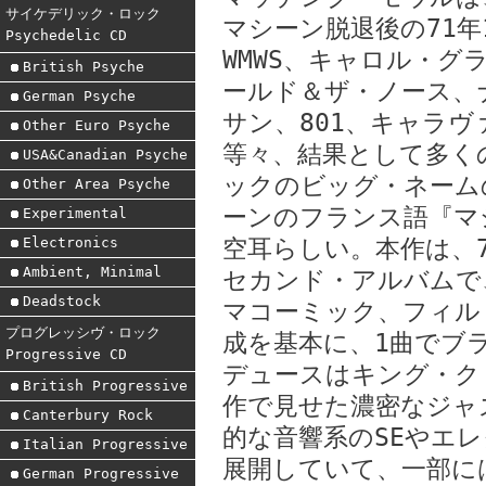
サイケデリック・ロック
マシーン脱退後の71
Psychedelic CD
WMWS、キャロル・
British Psyche
ールド＆ザ・ノース、
German Psyche
サン、801、キャラ
Other Euro Psyche
等々、結果として多く
USA&Canadian Psyche
ックのビッグ・ネーム
Other Area Psyche
ーンのフランス語『マシー
Experimental
Electronics
空耳らしい。本作は、7
Ambient, Minimal
セカンド・アルバムで
Deadstock
マコーミック、フィル
プログレッシヴ・ロック
成を基本に、1曲でブ
Progressive CD
デュースはキング・ク
British Progressive
作で見せた濃密なジャ
Canterbury Rock
的な音響系のSEやエ
Italian Progressive
展開していて、一部に
German Progressive