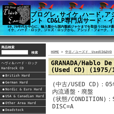
プログレ,サイケ,ハード,ア
ント CD&LP専門店サード・
60,70年代を中心に、輸入盤から国内盤紙ジャケまでを取扱うCD&L
イケ、ハード・ロック、ジャズ・ロックから、アシッド・フォーク、ト
商品検索
HOME
>
中古／ユーズド UsedCD&DVD
GRANADA/Hablo 
ヘヴィ＆ハード・ロック
(Used CD) (197
Hardrock CD
British Hard
German Hard
(中古/USED CD)
Nordic & Euro Hard
内流通盤・廃盤
USA & Canadian Hard
(状態/CONDITION)
Other Area Hard
DISC=A
Deadstock