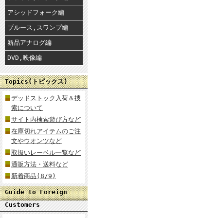
アシッドフォーク編
ブルース,スワンプ編
新品アナログ編
DVD,映像編
Topics(トピックス)
デッドストック入荷＆捜
索について
サイト内検索遊び方など
在庫切れアイテムのご注
文やウオンツなど
取扱いレーベル一覧など
通販方法・送料など
新着商品(8/9)
Guide to Foreign
Customers