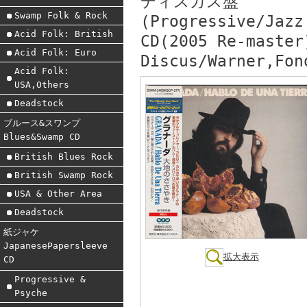
ディスカス盤
Swamp Folk & Rock
(Progressive/Jazz
Acid Folk: British
CD(2005 Re-master
Acid Folk: Euro
Discus/Warner,Fon
Acid Folk:
USA,Others
Deadstock
ブルース&スワンプ
Blues&Swamp CD
British Blues Rock
British Swamp Rock
USA & Other Area
Deadstock
紙ジャケ
JapanesePapersleeve
拡大表示
CD
Progressive &
Psyche