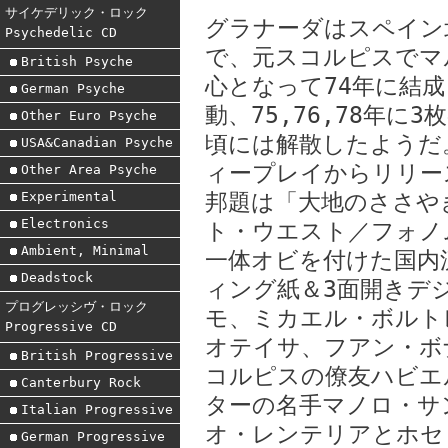
サイケデリック・ロック
グラナーダはスペイン
Psychedelic CD
で、元スコルピスでマ
British Psyche
心となって74年に結
German Psyche
動、75,76,78年に
Other Euro Psyche
頃には解散したようだ
USA&Canadian Psyche
ィープレイからリリー
Other Area Psyche
Experimental
邦題は「大地のささや
Electronics
ト・ウエスト／フォノ
Ambient, Minimal
一体オビを付けた国内
Deadstock
ィング紙＆3面開きデ
プログレッシヴ・ロック
モ、ミカエル・ボルト
Progressive CD
オテイサ、フアン・ボ
British Progressive
コルピスの僚友ハビエ
Canterbury Rock
ターの名手マノロ・サ
Italian Progressive
オ・レンテリアとホセ
German Progressive