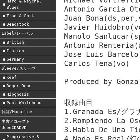
Michael Vortrefli
Hard & Psyche,
Blues
Antonio Garcia Ot
Trad & Folk
Juan Bona(ds,per,
Deadstock
Javier Huidobro(v
Label/レーベル
Manolo Sanlucar(s
British
Antonio Renteria(
Italian
Jose Luis Barcelo
Germany
Carlos Tena(vo)
Sleeve/スリーヴ
Keef
Produced by Gonza
Roger Dean
Hipgnosis
収録曲目
Paul Whitehead
1.Granada Es/グ
雑誌/Magazine
2.Rompiendo La
中古／ユーズド
UsedCD&DVD
3.Hablo De Una
Progressive &
4.Nada Es Real/