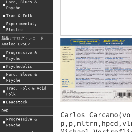
Hard, Blues &
Psyche
Trad & Folk
Experimental,
Electro
新品アナログ・レコード
Analog LP&EP
Progressive &
Psyche
Psychedelic
Hard, Blues &
Psyche
Trad, Folk & Acid
Folk
Deadstock
DVD
Carlos Carcamo(vo
Progressive &
p,p,mltrn,hpcd,vl
Psyche