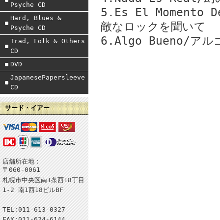
Psyche CD
5.Es El Momento D
Hard, Blues &
敵なロックを聞いて
Psyche CD
6.Algo Bueno/
Trad, Folk & Others
CD
DVD
JapanesePapersleeve
CD
サード・イアー
店舗所在地：
〒060-0061
札幌市中央区南1条西18丁目
1-2 南1西18ビルBF
TEL:011-613-0327
FAX:011-624-6144