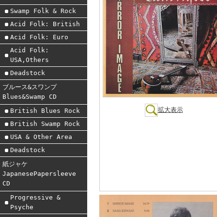
Swamp Folk & Rock
Acid Folk: British
Acid Folk: Euro
Acid Folk:
USA,Others
Deadstock
ブルース&スワンプ
Blues&Swamp CD
拡大表示
British Blues Rock
British Swamp Rock
USA & Other Area
Deadstock
紙ジャケ
JapanesePapersleeve
CD
Progressive &
Psyche