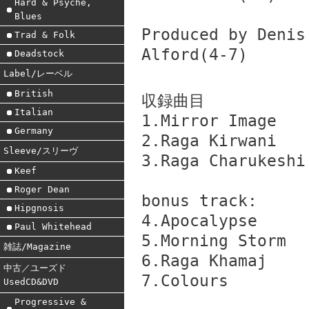
Hard & Psyche,
Blues
Produced by Denis
Trad & Folk
Alford(4-7)
Deadstock
Label/レーベル
British
収録曲目
Italian
1.Mirror Image
Germany
2.Raga Kirwani
Sleeve/スリーヴ
3.Raga Charukeshi
Keef
Roger Dean
bonus track:
Hipgnosis
4.Apocalypse
Paul Whitehead
5.Morning Storm
雑誌/Magazine
6.Raga Khamaj
中古／ユーズド
7.Colours
UsedCD&DVD
Progressive &