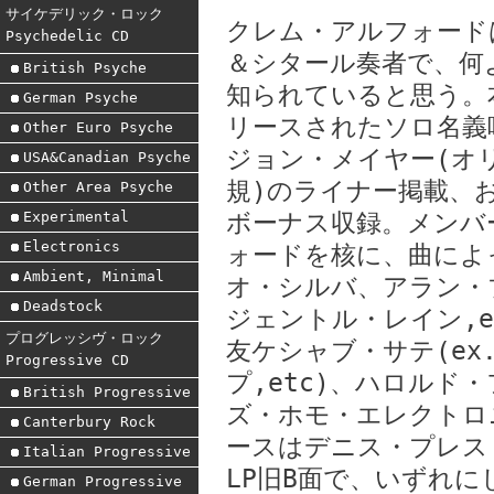
サイケデリック・ロック
クレム・アルフォード
Psychedelic CD
＆シタール奏者で、何
British Psyche
知られていると思う。
German Psyche
リースされたソロ名義
Other Euro Psyche
ジョン・メイヤー(オリ
USA&Canadian Psyche
規)のライナー掲載、お
Other Area Psyche
Experimental
ボーナス収録。メンバ
Electronics
ォードを核に、曲によ
Ambient, Minimal
オ・シルバ、アラン・
Deadstock
ジェントル・レイン,e
プログレッシヴ・ロック
友ケシャブ・サテ(e
Progressive CD
プ,etc)、ハロルド
British Progressive
ズ・ホモ・エレクトロニ
Canterbury Rock
ースはデニス・プレスト
Italian Progressive
LP旧B面で、いずれ
German Progressive