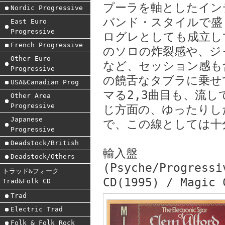
プーラを軸としたイン
Nordic Progressive
バンド・スタイルで盛
East Euro
Progressive
ログレとしても成立し
French Progressive
のソロの炸裂感や、ジ
Other Euro
など、セッション感も
Progressive
の饒舌なタブラに乗せ
USA&Canadian Prog
マる2,3曲目も、流し
Other Area
Progressive
じ方面の、ゆったりし
Japanese
で、この線としては十
Progressive
Deadstock/British
輸入盤
Deadstock/Others
(Psyche/Progressi
トラッド&フォーク
CD(1995) / Magic 
Trad&Folk CD
Trad
Electric Trad
Folk & Folk Rock