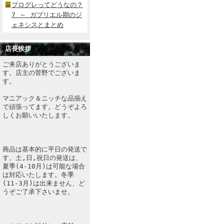
プログレってどうなの？
7 ～ ガブリエル期のジ
ェネシスとまとめ
店長挨拶
ご来店ありがとうございま
す。店主の菅野でございま
す。
マニアック＆ニッチな品揃え
で頑張ってます。どうぞよろ
しくお願いいたします。
商品は基本的に平日の発送で
す。土,日,祝日の発送は、
夏季(4-10月)は可能な場合
は対応いたします。冬季
(11-3月)は出来ません、ど
うぞご了承下さいませ。