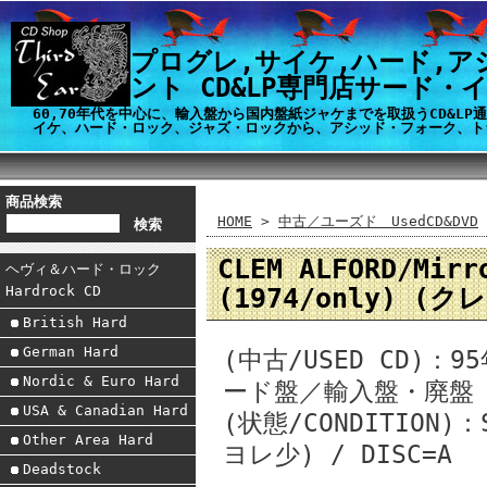
プログレ,サイケ,ハード,ア
ント CD&LP専門店サード・
60,70年代を中心に、輸入盤から国内盤紙ジャケまでを取扱うCD&L
イケ、ハード・ロック、ジャズ・ロックから、アシッド・フォーク、ト
商品検索
HOME
>
中古／ユーズド UsedCD&DVD
CLEM ALFORD/Mirr
ヘヴィ＆ハード・ロック
(1974/only) (
Hardrock CD
British Hard
German Hard
(中古/USED CD)
Nordic & Euro Hard
ード盤／輸入盤・廃盤
USA & Canadian Hard
(状態/CONDITION)
Other Area Hard
ヨレ少) / DISC=A
Deadstock