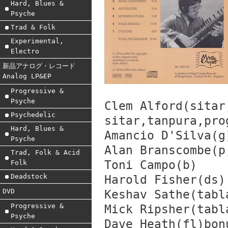
Hard, Blues &
Psyche
Trad & Folk
Experimental,
Electro
新品アナログ・レコード
Analog LP&EP
Progressive &
Psyche
Clem Alford(sitar
Psychedelic
sitar,tanpura,pro
Hard, Blues &
Amancio D'Silva(g
Psyche
Alan Branscombe(p
Trad, Folk & Acid
Toni Campo(b)
Folk
Deadstock
Harold Fisher(ds)
DVD
Keshav Sathe(tabl
Progressive &
Mick Ripsher(tabl
Psyche
Dave Heath(fl)bon