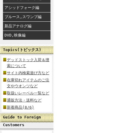
アシッドフォーク編
ブルース,スワンプ編
新品アナログ編
DVD,映像編
Topics(トピックス)
デッドストック入荷＆捜
索について
サイト内検索遊び方など
在庫切れアイテムのご注
文やウオンツなど
取扱いレーベル一覧など
通販方法・送料など
新着商品(8/6)
Guide to Foreign
Customers