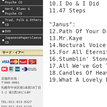
Psyche CD
10.I Do & I Did
Hard, Blues &
11.47 Steps
Psyche CD
Trad, Folk & Others
"Janus":
CD
12.Path Of Your D
DVD
13.Mr.Kaye
JapanesePapersleeve
CD
14.Noctural Voice
15.For All Eterni
サード・イアー
16.Stumblin' Ston
17.All We've Got 
18.Candles Of Hea
店舗所在地：
19.What A Lovely 
〒060-0061
札幌市中央区南1条西18丁目
1-2 南1西18ビルBF
TEL:011-613-0327
FAX:011-624-6144