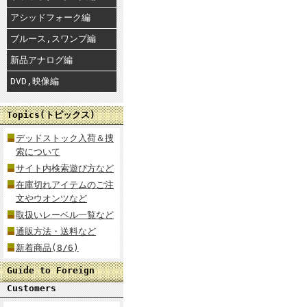
アシッドフォーク編
ブルース,スワンプ編
新品アナログ編
DVD,映像編
Topics(トピックス)
デッドストック入荷＆捜
索について
サイト内検索遊び方など
在庫切れアイテムのご注
文やウオンツなど
取扱いレーベル一覧など
通販方法・送料など
新着商品(8/6)
Guide to Foreign
Customers