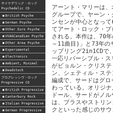
サイケデリック・ロック
アーント・マリーは、
Psychedelic CD
グループで、ヤーン・
British Psyche
ンセンが中心となって
German Psyche
てアート・ロック・プ
Other Euro Psyche
される。本作は、70
USA&Canadian Psyche
～11曲目)」と73年の
Other Area Psyche
Experimental
ップリング2in1CD
Electronics
一応リバーシブル・ス
Ambient, Minimal
がビョルン・クリステ
Deadstock
ン、シェティル・ステ
プログレッシヴ・ロック
編成で、サードはグロ
Progressive CD
わっている。オリジナ
British Progressive
ドール、サードがノル
Canterbury Rock
は、ブラスやストリン
Italian Progressive
クといった感じのサウ
German Progressive