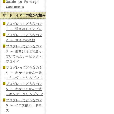
Guide to Foreign
Customers
サード・イアーの密かな愉み
プログレってどうなの？
1 ～ 消えゆくインプロ
プログレってどうなの？
2 ～ サイケの概観
プログレってどうなの？
3 ～ 面白ければ間違っ
ていてもよい～ピンク・
フロイド
プログレってどうなの？
4 ～ わかりません一派
～キング・クリムゾン 1
プログレってどうなの？
5 ～ わかりません一派
～キング・クリムゾン 2
プログレってどうなの？
6 ～ イエス的ハードネ
ス