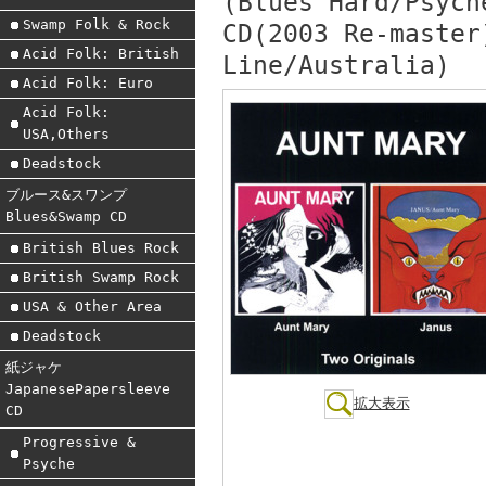
(Blues Hard/Psych
Swamp Folk & Rock
CD(2003 Re-master
Acid Folk: British
Line/Australia)
Acid Folk: Euro
Acid Folk:
USA,Others
Deadstock
ブルース&スワンプ
Blues&Swamp CD
British Blues Rock
British Swamp Rock
USA & Other Area
Deadstock
紙ジャケ
JapanesePapersleeve
拡大表示
CD
Progressive &
Psyche