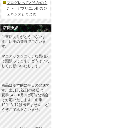
プログレってどうなの？
7 ～ ガブリエル期のジ
ェネシスとまとめ
店長挨拶
ご来店ありがとうございま
す。店主の菅野でございま
す。
マニアック＆ニッチな品揃え
で頑張ってます。どうぞよろ
しくお願いいたします。
商品は基本的に平日の発送で
す。土,日,祝日の発送は、
夏季(4-10月)は可能な場合
は対応いたします。冬季
(11-3月)は出来ません、ど
うぞご了承下さいませ。