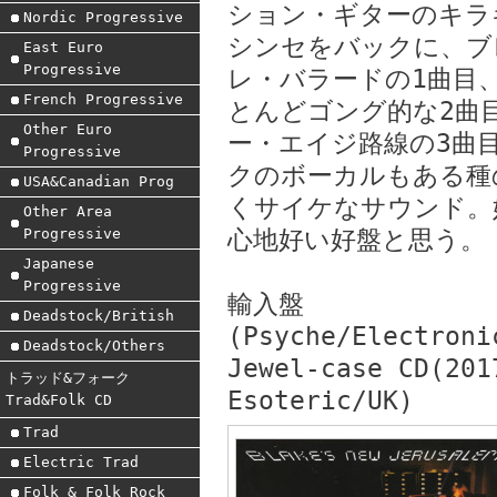
ション・ギターのキラ
Nordic Progressive
シンセをバックに、ブ
East Euro
Progressive
レ・バラードの1曲目
French Progressive
とんどゴング的な2曲
Other Euro
ー・エイジ路線の3曲
Progressive
クのボーカルもある種
USA&Canadian Prog
くサイケなサウンド。
Other Area
Progressive
心地好い好盤と思う。
Japanese
Progressive
輸入盤
Deadstock/British
(Psyche/Electroni
Deadstock/Others
Jewel-case CD(201
トラッド&フォーク
Esoteric/UK)
Trad&Folk CD
Trad
Electric Trad
Folk & Folk Rock