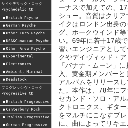
サイケデリック・ロック
ーナスで加えての、1
Psychedelic CD
シュー。音質はクリア
British Psyche
イクはロンドン出身の
German Psyche
グ、ホークウインド等
Other Euro Psyche
い。69年に若干17
USA&Canadian Psyche
習いエンジニアとして
Other Area Psyche
クやデイヴィッド・ア
Experimental
Electronics
「バナナ・ムーン」に
Ambient, Minimal
入、黄金期メンバーと
Deadstock
アルバムをリリースし
プログレッシヴ・ロック
た。本作は、78年に
Progressive CD
セカンド・ソロ・アル
British Progressive
クトロニクス、ギター
Canterbury Rock
をマルチにこなすブレ
Italian Progressive
に、曲によってリキエ
German Progressive