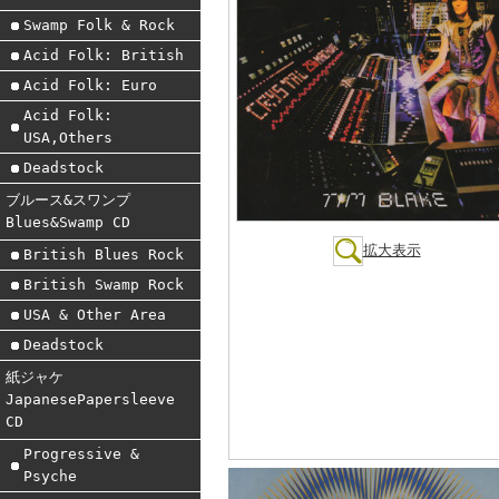
Swamp Folk & Rock
Acid Folk: British
Acid Folk: Euro
Acid Folk:
USA,Others
Deadstock
ブルース&スワンプ
Blues&Swamp CD
拡大表示
British Blues Rock
British Swamp Rock
USA & Other Area
Deadstock
紙ジャケ
JapanesePapersleeve
CD
Progressive &
Psyche