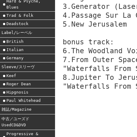
Hard & Psyche,
3.Generator (Lase
Blues
4.Passage Sur La 
Trad & Folk
5.New Jerusalem
Deadstock
Label/レーベル
bonus track:
British
6.The Woodland Vo
Italian
Germany
7.From Outer Spac
Sleeve/スリーヴ
"Waterfalls From 
Keef
8.Jupiter To Jeru
Roger Dean
"Waterfalls From 
Hipgnosis
Paul Whitehead
雑誌/Magazine
中古／ユーズド
UsedCD&DVD
Progressive &