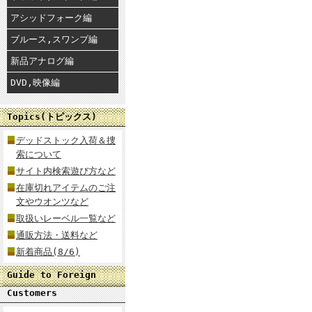
アシッドフォーク編
ブルース,スワンプ編
新品アナログ編
DVD,映像編
Topics(トピックス)
デッドストック入荷＆捜
索について
サイト内検索遊び方など
在庫切れアイテムのご注
文やウオンツなど
取扱いレーベル一覧など
通販方法・送料など
新着商品(8/6)
Guide to Foreign
Customers