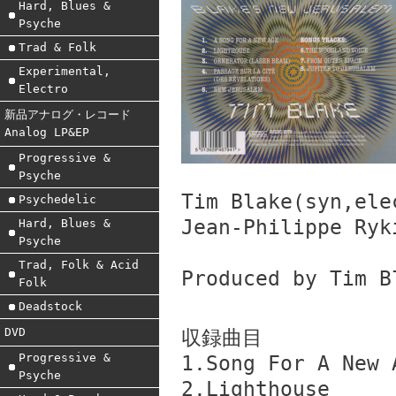
Hard, Blues &
Psyche
Trad & Folk
Experimental,
Electro
新品アナログ・レコード
Analog LP&EP
Progressive &
Psyche
Tim Blake(syn,ele
Psychedelic
Jean-Philippe Ryk
Hard, Blues &
Psyche
Trad, Folk & Acid
Produced by Tim B
Folk
Deadstock
DVD
収録曲目
Progressive &
1.Song For A New 
Psyche
2.Lighthouse