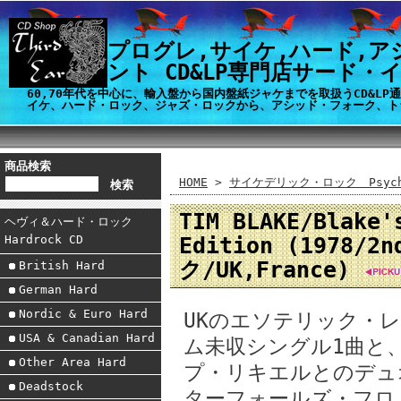
プログレ,サイケ,ハード,ア
ント CD&LP専門店サード・
60,70年代を中心に、輸入盤から国内盤紙ジャケまでを取扱うCD&L
イケ、ハード・ロック、ジャズ・ロックから、アシッド・フォーク、ト
商品検索
HOME
>
サイケデリック・ロック Psyche
TIM BLAKE/Blake'
ヘヴィ＆ハード・ロック
Edition (1978
Hardrock CD
ク/UK,France)
British Hard
German Hard
Nordic & Euro Hard
UKのエソテリック・
USA & Canadian Hard
ム未収シングル1曲と
Other Area Hard
プ・リキエルとのデュ
Deadstock
ターフォールズ・フロ