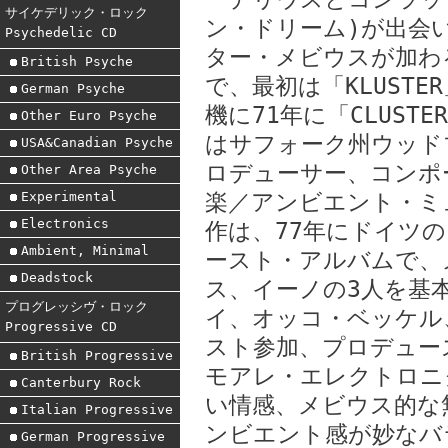
サイケデリック・ロック
ン・ドリーム)が出会
Psychedelic CD
ター・メビウスが加わ
British Psyche
で、最初は「KLUST
German Psyche
機に71年に「CLUS
Other Euro Psyche
はサフォーク州ウッド
USA&Canadian Psyche
ロデューサー、コンポ
Other Area Psyche
Experimental
楽／アンビエント・ミ
Electronics
作は、77年にドイツ
Ambient, Minimal
ースト・アルバムで、
Deadstock
ス、イーノの3人を基
プログレッシヴ・ロック
イ、オッコ・ベッケル
Progressive CD
スト参加、プロデュー
British Progressive
モアレ・エレクトロニ
Canterbury Rock
い情感、メビウス的な
Italian Progressive
ンビエント感が妙なバ
German Progressive