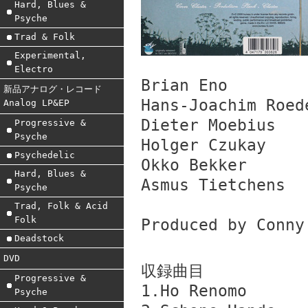
Hard, Blues &
Psyche
Trad & Folk
Experimental,
Electro
Brian Eno
新品アナログ・レコード
Hans-Joachim Roed
Analog LP&EP
Dieter Moebius
Progressive &
Psyche
Holger Czukay
Psychedelic
Okko Bekker
Hard, Blues &
Asmus Tietchens
Psyche
Trad, Folk & Acid
Folk
Produced by Conny
Deadstock
DVD
収録曲目
Progressive &
1.Ho Renomo
Psyche