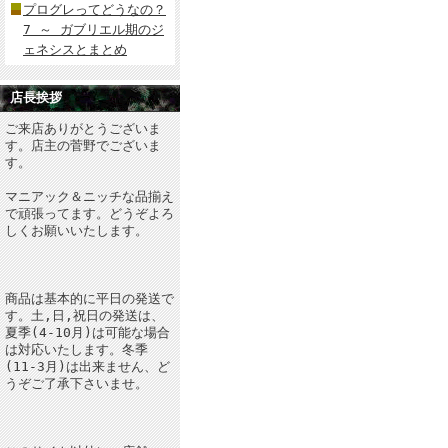
プログレってどうなの？
7 ～ ガブリエル期のジ
ェネシスとまとめ
店長挨拶
ご来店ありがとうございま
す。店主の菅野でございま
す。
マニアック＆ニッチな品揃え
で頑張ってます。どうぞよろ
しくお願いいたします。
商品は基本的に平日の発送で
す。土,日,祝日の発送は、
夏季(4-10月)は可能な場合
は対応いたします。冬季
(11-3月)は出来ません、ど
うぞご了承下さいませ。