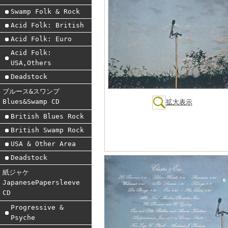
Swamp Folk & Rock
Acid Folk: British
Acid Folk: Euro
Acid Folk:
USA,Others
Deadstock
ブルース&スワンプ
Blues&Swamp CD
拡大表示
British Blues Rock
British Swamp Rock
USA & Other Area
Deadstock
紙ジャケ
JapanesePapersleeve
CD
Progressive &
Psyche