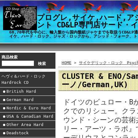
プログレ,サイケ,ハード,ア
ント CD&LP専門店サード・
60,70年代を中心に、輸入盤から国内盤紙ジャケまでを取扱うCD&L
イケ、ハード・ロック、ジャズ・ロックから、アシッド・フォーク、ト
商品検索
HOME
>
サイケデリック・ロック Psyche
CLUSTER & ENO/
ヘヴィ＆ハード・ロック
ーノ/German,UK)
Hardrock CD
British Hard
German Hard
ドイツのビュロー・B
Nordic & Euro Hard
クでのリシュー。クラ
USA & Canadian Hard
ウンド・シーンの芸術
Other Area Hard
リー・アーツ・ラボ』
Deadstock
ーデリウスとコンラッ