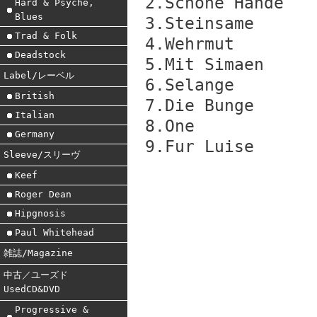
2.Schone Hande
Hard & Psyche,
Blues
3.Steinsame
Trad & Folk
4.Wehrmut
Deadstock
5.Mit Simaen
Label/レーベル
6.Selange
British
7.Die Bunge
Italian
8.One
Germany
9.Fur Luise
Sleeve/スリーヴ
Keef
Roger Dean
Hipgnosis
Paul Whitehead
雑誌/Magazine
中古／ユーズド
UsedCD&DVD
Progressive &