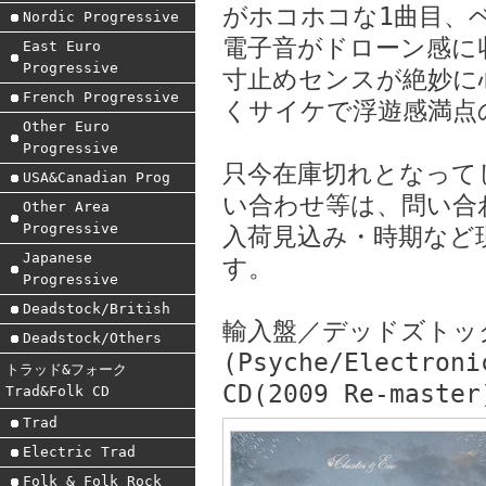
がホコホコな1曲目、
Nordic Progressive
電子音がドローン感に
East Euro
Progressive
寸止めセンスが絶妙に
French Progressive
くサイケで浮遊感満点
Other Euro
Progressive
只今在庫切れとなって
USA&Canadian Prog
い合わせ等は、問い合
Other Area
Progressive
入荷見込み・時期など
Japanese
す。
Progressive
Deadstock/British
輸入盤／デッドズトッ
Deadstock/Others
(Psyche/Electroni
トラッド&フォーク
CD(2009 Re-master
Trad&Folk CD
Trad
Electric Trad
Folk & Folk Rock