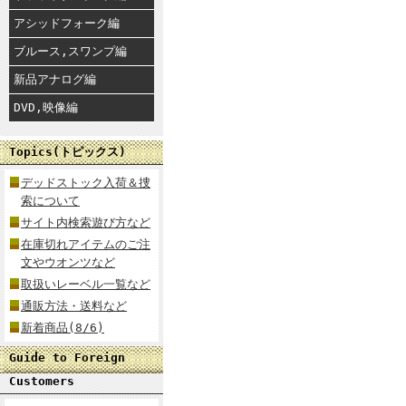
アシッドフォーク編
ブルース,スワンプ編
新品アナログ編
DVD,映像編
Topics(トピックス)
デッドストック入荷＆捜
索について
サイト内検索遊び方など
在庫切れアイテムのご注
文やウオンツなど
取扱いレーベル一覧など
通販方法・送料など
新着商品(8/6)
Guide to Foreign
Customers