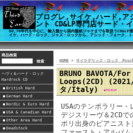
プログレ,サイケ,ハード,ア
ント CD&LP専門店サード・
60,70年代を中心に、輸入盤から国内盤紙ジャケまでを取扱うCD&L
イケ、ハード・ロック、ジャズ・ロックから、アシッド・フォーク、ト
商品検索
HOME
>
サイケデリック・ロック Psyche
BRUNO BAVOTA/For
ヘヴィ＆ハード・ロック
Loops(2CD) (2
Hardrock CD
タ/Italy)
British Hard
German Hard
Nordic & Euro Hard
USAのテンポラリー
USA & Canadian Hard
デジスリーヴ＆2CD
Other Area Hard
ポリ出身のピアニスト
Deadstock
ファースト・アルバム