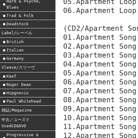
05.Apartment Loop
Hard & Psyche,
Blues
06.Apartment Loop
Trad & Folk
Deadstock
(CD2/Apartment So
Label/レーベル
01.Apartment Song
British
02.Apartment Song
Italian
03.Apartment Song
Germany
04.Apartment Song
Sleeve/スリーヴ
05.Apartment Song
Keef
06.Apartment Song
Roger Dean
07.Apartment Song
Hipgnosis
08.Apartment Song
Paul Whitehead
09.Apartment Song
雑誌/Magazine
10.Apartment Song
中古／ユーズド
11.Apartment Song
UsedCD&DVD
12.Apartment Song
Progressive &