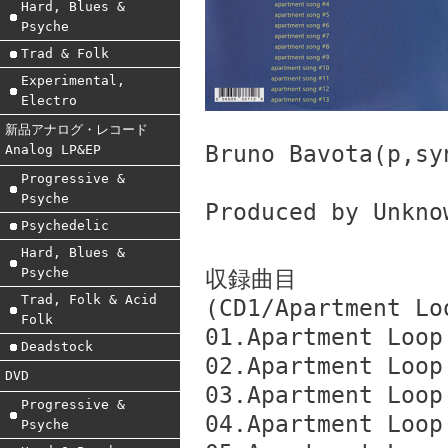
Hard, Blues &
Psyche
Trad & Folk
Experimental,
Electro
新品アナログ・レコード
Bruno Bavota(p,sy
Analog LP&EP
Progressive &
Psyche
Produced by Unkno
Psychedelic
Hard, Blues &
Psyche
収録曲目
Trad, Folk & Acid
(CD1/Apartment Lo
Folk
01.Apartment Loop
Deadstock
02.Apartment Loop
DVD
03.Apartment Loop
Progressive &
04.Apartment Loop
Psyche