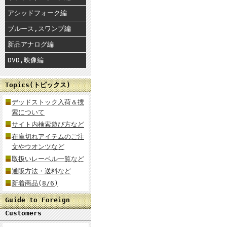
アシッドフォーク編
ブルース,スワンプ編
新品アナログ編
DVD,映像編
Topics(トピックス)
デッドストック入荷＆捜
索について
サイト内検索遊び方など
在庫切れアイテムのご注
文やウオンツなど
取扱いレーベル一覧など
通販方法・送料など
新着商品(8/6)
Guide to Foreign
Customers