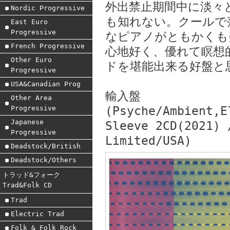
外出禁止期間中に淡々
Nordic Progressive
も知れない。クールで
East Euro
Progressive
なピアノがともかくも
French Progressive
心地好く、優れて瞑想
Other Euro
ドを堪能出来る好盤と
Progressive
USA&Canadian Prog
輸入盤
Other Area
Progressive
(Psyche/Ambient,E
Japanese
Sleeve 2CD(2021) 
Progressive
Limited/USA)
Deadstock/British
Deadstock/Others
トラッド&フォーク
Trad&Folk CD
Trad
Electric Trad
Folk & Folk Rock