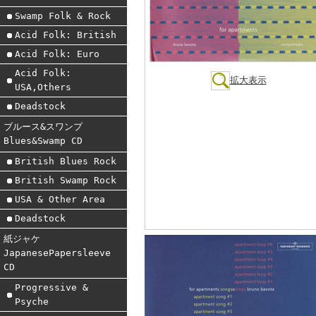
Swamp Folk & Rock
Acid Folk: British
Acid Folk: Euro
Acid Folk:
拡大表示
USA,Others
Deadstock
ブルース&スワンプ
Blues&Swamp CD
British Blues Rock
British Swamp Rock
USA & Other Area
Deadstock
紙ジャケ
JapanesePapersleeve
CD
Progressive &
Psyche