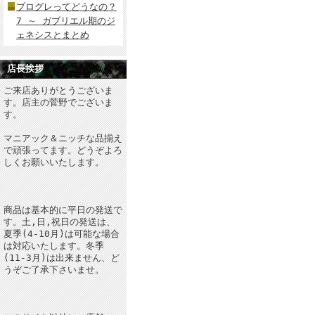
プログレってどうなの？
7 ～ ガブリエル期のジ
ェネシスとまとめ
店長挨拶
ご来店ありがとうございま
す。店主の菅野でございま
す。
マニアック＆ニッチな品揃え
で頑張ってます。どうぞよろ
しくお願いいたします。
商品は基本的に平日の発送で
す。土,日,祝日の発送は、
夏季(4-10月)は可能な場合
は対応いたします。冬季
(11-3月)は出来ません、ど
うぞご了承下さいませ。