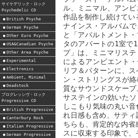
サイケデリック・ロック
ル、ミニマル、アンビ
Psychedelic CD
作品を制作し続けてい
British Psyche
ナインス・アルバムで、
German Psyche
と「アパルトメント・ソ
Other Euro Psyche
タのアパートの1室で1
USA&Canadian Psyche
プ」は、ミニマリステ
Other Area Psyche
によるアンビエント・
Experimental
Electronics
リフ＆パターンに、ス
Ambient, Minimal
ン・ストリングスが絡
Deadstock
質なサウンドスケープ
プログレッシヴ・ロック
サステインの効いたソ
Progressive CD
しこもり気味の丸い音
British Progressive
れ日感も含め、サティ
Canterbury Rock
ちらも、肯定的な内省
Italian Progressive
スに収束する印象で、
German Progressive