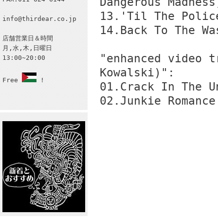
Dangerous Madness
13.'Til The Polic
info@thirdear.co.jp
14.Back To The Wa
店舗営業日＆時間
月,水,木,日曜日
"enhanced video t
13:00~20:00
Kowalski)":
Free
!
01.Crack In The U
02.Junkie Romance