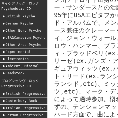
サイケデリック・ロック
ー・サンダースとの活
Psychedelic CD
95年にUSAエピタフ
British Psyche
ド・アルバムで、メン
German Psyche
ース兼任のクレーマー
Other Euro Psyche
ィ、ジョン・ウォール
USA&Canadian Psyche
ロウ・ハンマー、ブラ
Other Area Psyche
Experimental
ィ・ブラッドベリ(ex
Electronics
リーゼ(ex.ガンズ・
Ambient, Minimal
ギュアウィッツ(ex.
Deadstock
ト・リード(ex.ランシ
プログレッシヴ・ロック
ランシド,etc)、ミ
Progressive CD
ツ,etc)、マーク・
British Progressive
によって適時参加。概
Canterbury Rock
ずの、テンションマッ
Italian Progressive
ハード方面で、曲によ
German Progressive