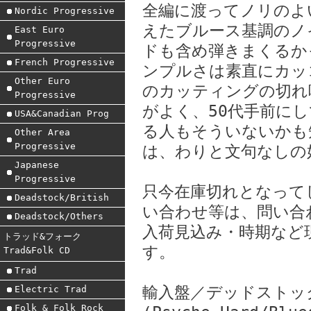
全編に渡ってノリのよ
Nordic Progressive
えたブルース基調のノ
East Euro
Progressive
ドも含め弾きまくるか
French Progressive
ンプルさは素直にカッ
Other Euro
のカッティングの切れ
Progressive
がよく、50代手前に
USA&Canadian Prog
る人もそういないかも
Other Area
Progressive
は、わりと文句なしの
Japanese
Progressive
只今在庫切れとなって
Deadstock/British
い合わせ等は、問い合
Deadstock/Others
入荷見込み・時期など
トラッド&フォーク
す。
Trad&Folk CD
Trad
輸入盤／デッドストッ
Electric Trad
Folk & Folk Rock