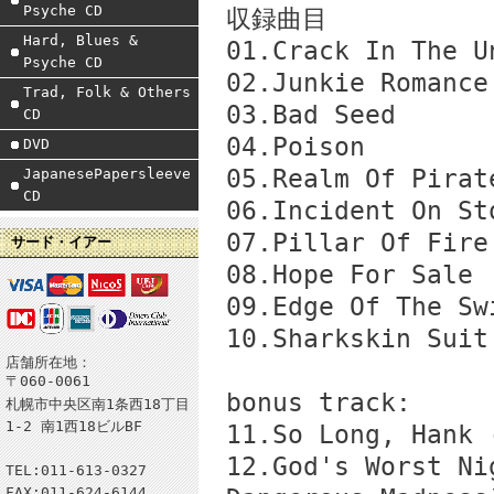
Psyche CD
収録曲目
Hard, Blues &
01.Crack In The U
Psyche CD
02.Junkie Romance
Trad, Folk & Others
03.Bad Seed
CD
04.Poison
DVD
05.Realm Of Pirat
JapanesePapersleeve
CD
06.Incident On St
07.Pillar Of Fire
サード・イアー
08.Hope For Sale
09.Edge Of The Sw
10.Sharkskin Suit
店舗所在地：
〒060-0061
bonus track:
札幌市中央区南1条西18丁目
1-2 南1西18ビルBF
11.So Long, Hank 
12.God's Worst Ni
TEL:011-613-0327
FAX:011-624-6144