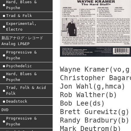
Hard, Blues &
Psyche
Trad & Folk
Experimental,
Electro
新品アナログ・レコード
Analog LP&EP
Progressive &
Psyche
Psychedelic
Wayne Kramer(vo,g
Hard, Blues &
Christopher Bagar
Psyche
Jon Wahl(g,hmca)
Trad, Folk & Acid
Rob Walther(b)
Folk
Deadstock
Bob Lee(ds)
DVD
Brett Gurewitz(g)
Progressive &
Randy Bradbury(b)
Psyche
Mark Deutrom(b)