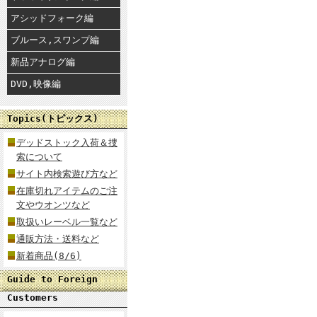
アシッドフォーク編
ブルース,スワンプ編
新品アナログ編
DVD,映像編
Topics(トピックス)
デッドストック入荷＆捜
索について
サイト内検索遊び方など
在庫切れアイテムのご注
文やウオンツなど
取扱いレーベル一覧など
通販方法・送料など
新着商品(8/6)
Guide to Foreign
Customers