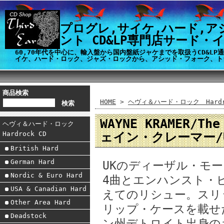
プログレ,サイケ,ハード,ア
ント CD&LP専門店サード・
60,70年代を中心に、輸入盤から国内盤紙ジャケまでを取扱うCD&L
イケ、ハード・ロック、ジャズ・ロックから、アシッド・フォーク、ト
商品検索
HOME
>
ヘヴィ＆ハード・ロック Hardro
WAYNE KRAMER/The
ヘヴィ＆ハード・ロック
ェイン・クレーマー/U
Hardrock CD
British Hard
German Hard
UKのディーザル・モ
Nordic & Euro Hard
4曲とエンハンスト・
USA & Canadian Hard
えてのリシュー。スリ
Other Area Hard
リップ・ケースを載せ
Deadstock
ン州デトロイト出身の