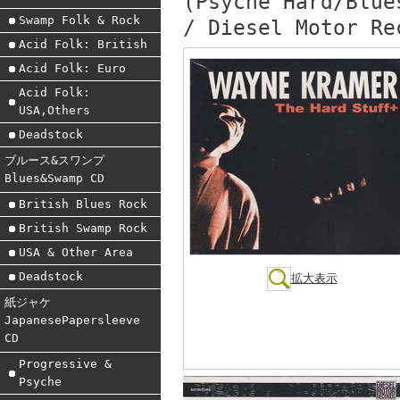
(Psyche Hard/Blue
Swamp Folk & Rock
/ Diesel Motor Re
Acid Folk: British
Acid Folk: Euro
Acid Folk:
USA,Others
Deadstock
ブルース&スワンプ
Blues&Swamp CD
British Blues Rock
British Swamp Rock
USA & Other Area
Deadstock
拡大表示
紙ジャケ
JapanesePapersleeve
CD
Progressive &
Psyche