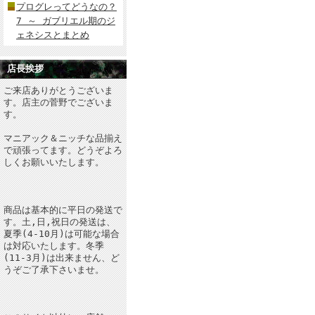
プログレってどうなの？
7 ～ ガブリエル期のジ
ェネシスとまとめ
店長挨拶
ご来店ありがとうございま
す。店主の菅野でございま
す。
マニアック＆ニッチな品揃え
で頑張ってます。どうぞよろ
しくお願いいたします。
商品は基本的に平日の発送で
す。土,日,祝日の発送は、
夏季(4-10月)は可能な場合
は対応いたします。冬季
(11-3月)は出来ません、ど
うぞご了承下さいませ。