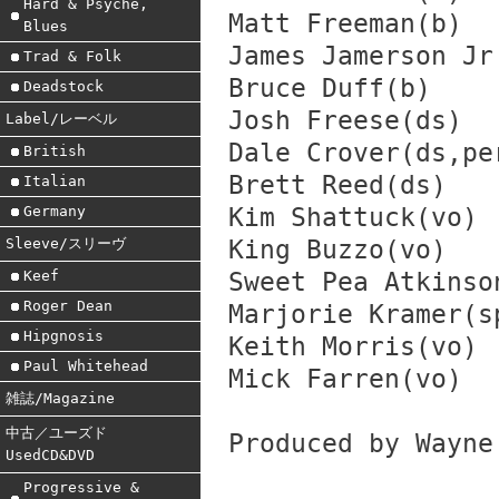
Hard & Psyche,
Matt Freeman(b)
Blues
James Jamerson Jr
Trad & Folk
Bruce Duff(b)
Deadstock
Josh Freese(ds)
Label/レーベル
Dale Crover(ds,pe
British
Brett Reed(ds)
Italian
Germany
Kim Shattuck(vo)
Sleeve/スリーヴ
King Buzzo(vo)
Keef
Sweet Pea Atkinso
Roger Dean
Marjorie Kramer(s
Hipgnosis
Keith Morris(vo)
Paul Whitehead
Mick Farren(vo)
雑誌/Magazine
中古／ユーズド
Produced by Wayne
UsedCD&DVD
Progressive &