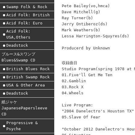
Pete Bailey(vo,hmca)
Swamp Folk & Rock
Dave Mitchell(g)
Acid Folk: British
Ray Turner(b)
Acid Folk: Euro
Jerry Ontiberoz(ds)
Mark Weathers(b)
Acid Folk:
Lessa Harrington-Squyres(ds)
USA,Others
Deadstock
Producerd by Unknown
ブルース&スワンプ
Blues&Swamp CD
収録曲目
Studio Program(spring 1978 at 
British Blues Rock
01.Five'll Get Me Ten
British Swamp Rock
02.Gamblin
USA & Other Area
03.Rock X
04.Wheels
Deadstock
紙ジャケ
Live Program:
JapanesePapersleeve
"2004 Danelectro's Houston TX"
CD
05.Slave Of Fear
Progressive &
Psyche
"October 2012 Danelectro's Hou