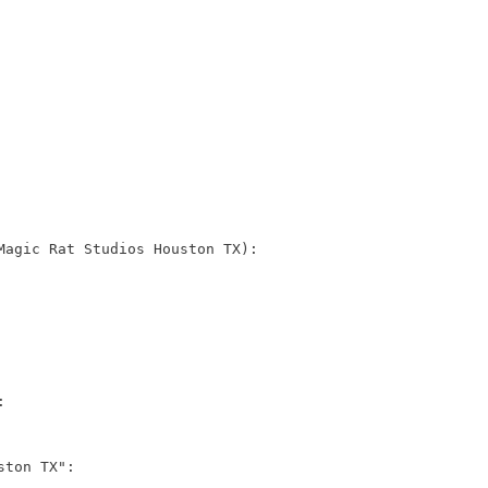
Magic Rat Studios Houston TX):
:
ston TX":