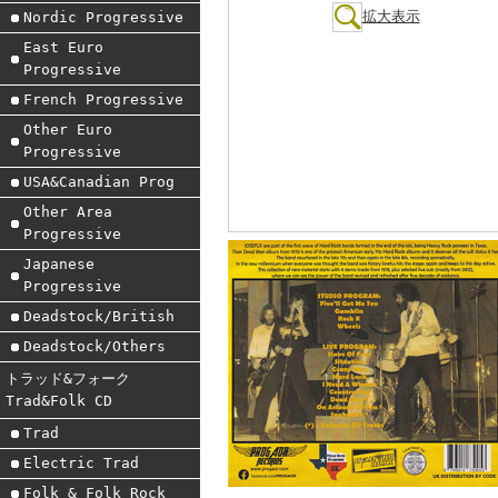
拡大表示
Nordic Progressive
East Euro
Progressive
French Progressive
Other Euro
Progressive
USA&Canadian Prog
Other Area
Progressive
Japanese
Progressive
Deadstock/British
Deadstock/Others
トラッド&フォーク
Trad&Folk CD
Trad
Electric Trad
Folk & Folk Rock