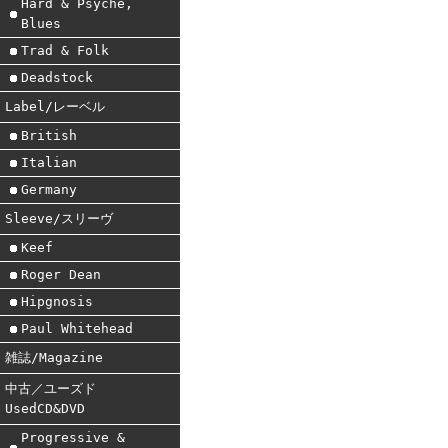
Hard & Psyche,
Blues
Trad & Folk
Deadstock
Label/レーベル
British
Italian
Germany
Sleeve/スリーヴ
Keef
Roger Dean
Hipgnosis
Paul Whitehead
雑誌/Magazine
中古／ユーズド
UsedCD&DVD
Progressive &