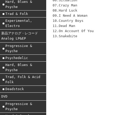
06.Situation
Hard, Blues &
07.Crazy Man
Psyche
08.Hard Luck
Trad & Folk
09.I Need A Woman
10.Country Boys
Experimental,
11.Dead Man
Electro
12.On Account Of You
新品アナログ・レコード
13.Snakebite
Analog LP&EP
Progressive &
Psyche
Psychedelic
Hard, Blues &
Psyche
Trad, Folk & Acid
Folk
Deadstock
DVD
Progressive &
Psyche