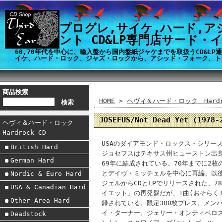
プログレ,サイケ,ハード,ア
ント CD&LP専門店サード・
60,70年代を中心に、輸入盤から国内盤紙ジャケまでを取扱うCD&L
イケ、ハード・ロック、ジャズ・ロックから、アシッド・フォーク、ト
商品検索
HOME
>
ヘヴィ＆ハード・ロック Hardro
JOSEFUS/Not Dead Yet (197
ヘヴィ＆ハード・ロック
Hardrock CD
USAのダイアモンド・ロックス・シリー
British Hard
ジョセフスはテキサス州ヒューストン出
German Hard
69年に結成されている。70年までに2
とデイヴ・ミッチェルを中心に再編、以後
Nordic & Euro Hard
ジェルからCDとLPでリリースされた、
USA & Canadian Hard
イエット」の再発盤だが、1曲(おそらく1
Other Area Hard
録されている。限定300枚プレス。メンバ
イ・ターナー、ジェリー・オンティベロス
Deadstock