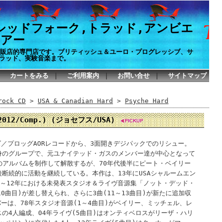
シッドフォーク,トラッド,アンビエ
イアー
P通販店的専門店です。ブリティッシュ＆ユーロ・プログレッシブ、サ
ラッド、実験音楽まで。
カートをみる
｜
ご利用案内
｜
お問い合せ
｜
サイトマップ
ck CD
>
USA & Canadian Hard
>
Psyche Hard
8-2012/Comp.) (ジョセフス/USA)
ズ／プロッグAORレコードから、3面開きデジパックでのリシュー。
身のグループで、元ユナイテッド・ガスのメンバー達が中心となって
枚のアルバムを制作して解散するが、70年代後半にピート・ベイリー
断続的に活動を継続している。本作は、13年にUSAシャルームエン
78～12年における未発表スタジオ＆ライヴ音源集「ノット・デッド・
0曲目)が差し替えられ、さらに3曲(11～13曲目)が新たに追加収
ーは、78年スタジオ音源(1～4曲目)がベイリー、ミッチェル、レ
の4人編成、04年ライヴ(5曲目)はオンティベロスがリーザ・ハリ