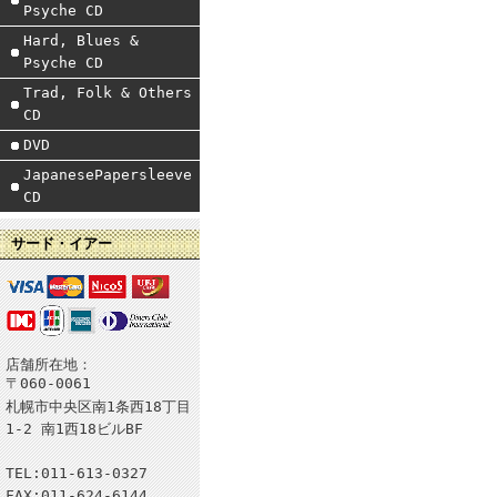
Psyche CD
Hard, Blues &
Psyche CD
Trad, Folk & Others
CD
DVD
JapanesePapersleeve
CD
サード・イアー
店舗所在地：
〒060-0061
札幌市中央区南1条西18丁目
1-2 南1西18ビルBF
TEL:011-613-0327
FAX:011-624-6144