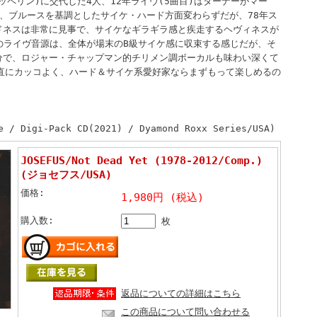
ッペリン)に交代した4人、12年ライヴ(5曲目)はターナーがマー
、ブルースを基調としたサイケ・ハード方面変わらずだが、78年ス
ドネスは非常に見事で、サイケなギラギラ感と疾走するヘヴィネスが
年のライヴ音源は、全体が場末のB級サイケ感に収束する感じだが、そ
分で、ロジャー・チャップマン的チリメン調ボーカルも味わい深くて
素直にカッコよく、ハード＆サイケ系愛好家ならまずもって楽しめるの
e / Digi-Pack CD(2021) / Dyamond Roxx Series/USA)
JOSEFUS/Not Dead Yet (1978-2012/Comp.)
(ジョセフス/USA)
価格:
1,980円 (税込)
購入数:
枚
返品についての詳細はこちら
この商品について問い合わせる