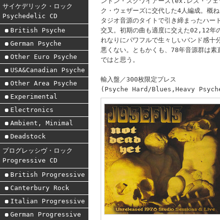
ントン・スクワイアーズ(ex.レズ・ツェ
サイケデリック・ロック
ク・ウェザーズに交代した4人編成。概ね
Psychedelic CD
タジオ音源のタイトで引き締まったハー
交叉。初期の曲も適度に交えた02,12
British Psyche
れなりにパワフルで生々しいバンド感十
German Psyche
悪くない。ともかくも、78年音源群は
Other Euro Psyche
ではと思う。
USA&Canadian Psyche
輸入盤／300枚限定プレス
Other Area Psyche
(Psyche Hard/Blues,Heavy Psych
Experimental
Electronics
Ambient, Minimal
Deadstock
プログレッシヴ・ロック
Progressive CD
British Progressive
Canterbury Rock
Italian Progressive
German Progressive