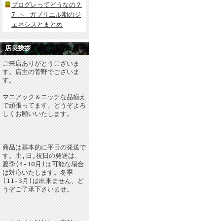
プログレってどうなの？
7 ～ ガブリエル期のジ
ェネシスとまとめ
店長挨拶
ご来店ありがとうございま
す。店主の菅野でございま
す。
マニアック＆ニッチな品揃え
で頑張ってます。どうぞよろ
しくお願いいたします。
商品は基本的に平日の発送で
す。土,日,祝日の発送は、
夏季(4-10月)は可能な場合
は対応いたします。冬季
(11-3月)は出来ません、ど
うぞご了承下さいませ。