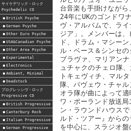
サイケデリック・ロック
台音楽も手掛けながら
Psychedelic CD
24年にUKのゴンド
British Psyche
ヴ・アルバムで、ライ
German Psyche
ジア」。メンバーは、
Other Euro Psyche
ド、ドラム・マシーン
USA&Canadian Psyche
ル・ベース＆シンセの
Other Area Psyche
Experimental
ブラヴァ、マリアンナ
Electronics
ュチャクのチェロ隊、
Ambient, Minimal
トキェヴィチ、マルタ
Deadstock
隊、パヴェウ・チャル
プログレッシヴ・ロック
オラ隊が曲によって適時
Progressive CD
ワ・ポーランド放送局ス
British Progressive
ン・ラウンドハウスで
Canterbury Rock
ルド・ツアー』からの
Italian Progressive
を中心に、スラジオ盤
German Progressive