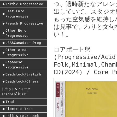
つ、適時新たなアレン
Nordic Progressive
出していて、スタジオ
East Euro
Progressive
もった空気感を維持し
French Progressive
は見事で、わりと文句
Other Euro
い！。
Progressive
USA&Canadian Prog
コアポート盤
Other Area
Progressive
(Progressive/Acid
Japanese
Folk,Minimal,Cham
Progressive
CD(2024) / Core P
Deadstock/British
Deadstock/Others
トラッド&フォーク
Trad&Folk CD
Trad
Electric Trad
Folk & Folk Rock