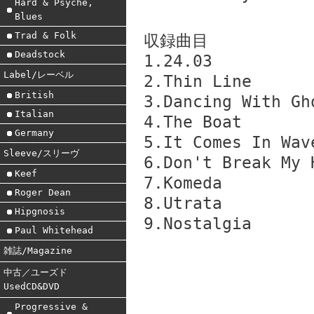
Hard & Psyche,
Blues
Trad & Folk
収録曲目
Deadstock
1.24.03
Label/レーベル
2.Thin Line
British
3.Dancing With Gh
Italian
4.The Boat
Germany
5.It Comes In Wav
Sleeve/スリーヴ
6.Don't Break My 
Keef
7.Komeda
Roger Dean
8.Utrata
Hipgnosis
9.Nostalgia
Paul Whitehead
雑誌/Magazine
中古／ユーズド
UsedCD&DVD
Progressive &