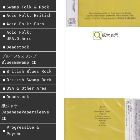
Swamp Folk & Rock
Acid Folk: British
Acid Folk: Euro
Acid Folk:
拡大表示
USA,Others
Deadstock
ブルース&スワンプ
Blues&Swamp CD
British Blues Rock
British Swamp Rock
USA & Other Area
Deadstock
紙ジャケ
JapanesePapersleeve
CD
Progressive &
Psyche