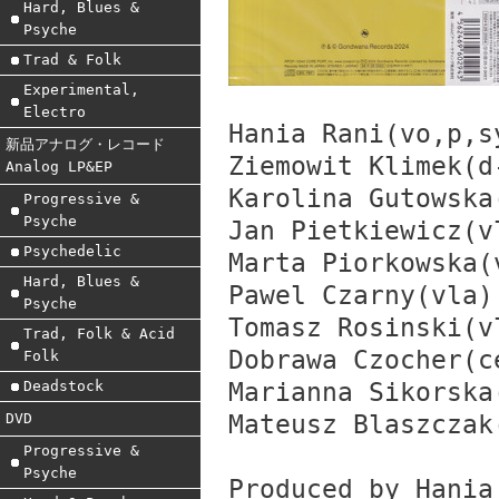
Hard, Blues &
Psyche
Trad & Folk
Experimental,
Electro
Hania Rani(vo,p,s
新品アナログ・レコード
Ziemowit Klimek(d
Analog LP&EP
Karolina Gutowska
Progressive &
Psyche
Jan Pietkiewicz(v
Psychedelic
Marta Piorkowska(
Hard, Blues &
Pawel Czarny(vla)
Psyche
Tomasz Rosinski(v
Trad, Folk & Acid
Dobrawa Czocher(c
Folk
Deadstock
Marianna Sikorska
DVD
Mateusz Blaszczak
Progressive &
Psyche
Produced by Hania