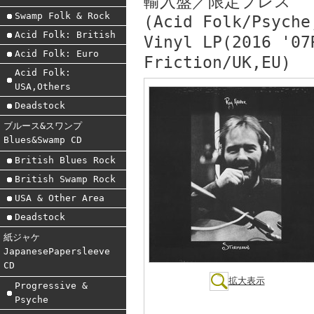
輸入盤／限定プレス
Swamp Folk & Rock
(Acid Folk/Psyche
Acid Folk: British
Vinyl LP(2016 '07
Acid Folk: Euro
Friction/UK,EU)
Acid Folk:
USA,Others
Deadstock
ブルース&スワンプ
Blues&Swamp CD
British Blues Rock
British Swamp Rock
USA & Other Area
Deadstock
紙ジャケ
JapanesePapersleeve
CD
拡大表示
Progressive &
Psyche