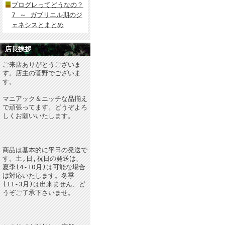
プログレってどうなの？
7 ～ ガブリエル期のジ
ェネシスとまとめ
店長挨拶
ご来店ありがとうございま
す。店主の菅野でございま
す。
マニアック＆ニッチな品揃え
で頑張ってます。どうぞよろ
しくお願いいたします。
商品は基本的に平日の発送で
す。土,日,祝日の発送は、
夏季(4-10月)は可能な場合
は対応いたします。冬季
(11-3月)は出来ません、ど
うぞご了承下さいませ。