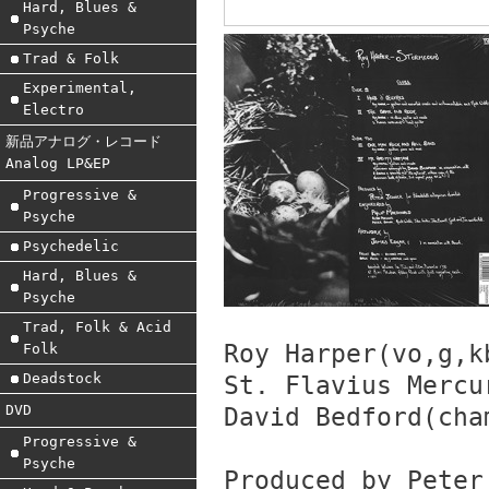
Hard, Blues &
Psyche
Trad & Folk
Experimental,
Electro
新品アナログ・レコード
Analog LP&EP
Progressive &
Psyche
Psychedelic
Hard, Blues &
Psyche
Trad, Folk & Acid
Roy Harper(vo,g,k
Folk
Deadstock
St. Flavius Mercu
DVD
David Bedford(cha
Progressive &
Psyche
Produced by Peter