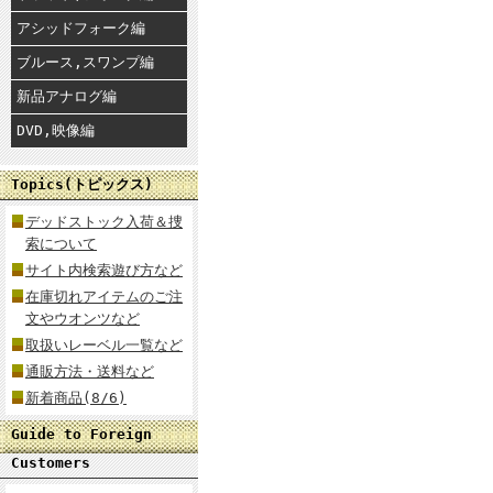
アシッドフォーク編
ブルース,スワンプ編
新品アナログ編
DVD,映像編
Topics(トピックス)
デッドストック入荷＆捜
索について
サイト内検索遊び方など
在庫切れアイテムのご注
文やウオンツなど
取扱いレーベル一覧など
通販方法・送料など
新着商品(8/6)
Guide to Foreign
Customers