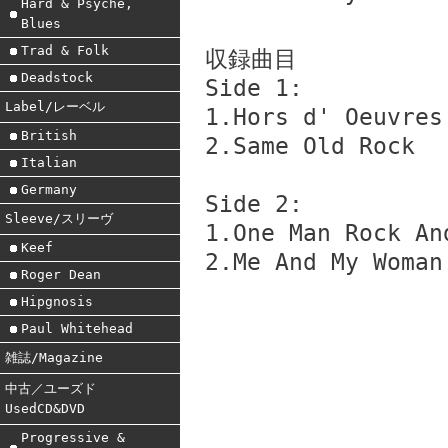
Hard & Psyche,
Blues
Trad & Folk
収録曲目
Deadstock
Side 1:
Label/レーベル
1.Hors d' Oeuvres
British
2.Same Old Rock
Italian
Germany
Side 2:
Sleeve/スリーヴ
1.One Man Rock An
Keef
2.Me And My Woman
Roger Dean
Hipgnosis
Paul Whitehead
雑誌/Magazine
中古／ユーズド
UsedCD&DVD
Progressive &