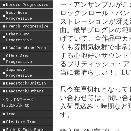
ー・アンサンブルがこ
Nordic Progressive
ロックンロール・バン
East Euro
Progressive
ストレーションが冴え
French Progressive
曲。最早プログレの範
Other Euro
げていて、全作品中カ
Progressive
くも雰囲気抜群で非常
USA&Canadian Prog
する心地好いサウンド
Other Area
Progressive
るブリティッシュ・ア
Japanese
当に素晴らしい！。E
Progressive
Deadstock/British
只今在庫切れとなって
Deadstock/Others
い合わせ等は、問い合
トラッド&フォーク
入荷見込み・時期など
Trad&Folk CD
す。
Trad
Electric Trad
Folk & Folk Rock