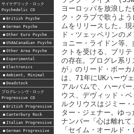
サイケデリック・ロック
ヨーロッパを放浪した
Psychedelic CD
ク・クラブで歌うよう
British Psyche
ムをリリースした。現
German Psyche
ド・ツェッペリンのメ
Other Euro Psyche
ョニー・ライドン等、
USA&Canadian Psyche
クトを受ける、ブリテ
Other Area Psyche
Experimental
の存在。プログレ系リ
Electronics
が」のリード・ボーカ
Ambient, Minimal
は、71年にUKハー
Deadstock
アルバムで、ハーパー
プログレッシヴ・ロック
ウス、デヴィッド・ベ
Progressive CD
ルクリウスはジミー・
British Progressive
ター・ジェナー。ゆっ
Canterbury Rock
ナンバー「心は離れて
Italian Progressive
「セイム・オールド・
German Progressive