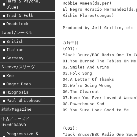
Hard & Psyche,
Robbie Ameen(ds,per)
Blues
El Negro Horacio Hernandez(ds,
Richie Flores(congas)
Trad & Folk
Deadstock
Produced by Jeff Griffin, etc
Label/レーベル
British
収録曲目
(CD1):
Italian
"Jack Bruce/BBC Radio One In C
Germany
01.You Burned The Tables On Me
Sleeve/スリーヴ
02.Smiles And Grins
03.Folk Song
Keef
04.A Letter Of Thanks
Roger Dean
05.We’re Going Wrong
06.The Clearout
Hipgnosis
07.Have You Ever Loved A Woman
Paul Whitehead
08.Powerhouse Sod
雑誌/Magazine
09.You Sure Look Good to Me
中古／ユーズド
UsedCD&DVD
(CD2):
Progressive &
"Jack Bruce/BBC Radio One Soun