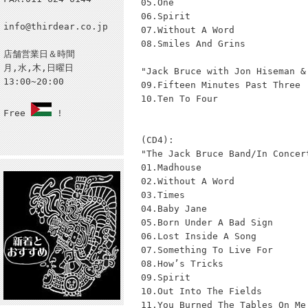
05.One
06.Spirit
info@thirdear.co.jp
07.Without A Word
08.Smiles And Grins
店舗営業日＆時間
月,水,木,日曜日
"Jack Bruce with Jon Hiseman &
13:00~20:00
09.Fifteen Minutes Past Three
10.Ten To Four
Free
!
(CD4):
"The Jack Bruce Band/In Concer
01.Madhouse
02.Without A Word
03.Times
04.Baby Jane
05.Born Under A Bad Sign
06.Lost Inside A Song
07.Something To Live For
08.How’s Tricks
09.Spirit
10.Out Into The Fields
11.You Burned The Tables On Me