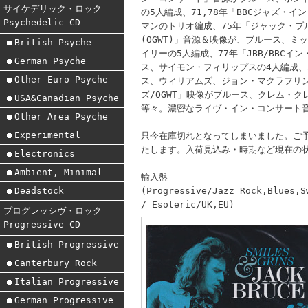
サイケデリック・ロック
の5人編成、71,78年「BBCジャズ・
Psychedelic CD
マンのトリオ編成、75年「ジャック・ブル
(OGWT)」音源＆映像が、ブルース、
British Psyche
イリーの5人編成、77年「JBB/BBC
German Psyche
ス、サイモン・フィリップスの4人編成、
Other Euro Psyche
ス、ウィリアムズ、ジョン・マクラフリン
ズ/OGWT」映像がブルース、クレム・
USA&Canadian Psyche
等々。濃密なライヴ・イン・コンサート
Other Area Psyche
Experimental
只今在庫切れとなってしまいました。ご
たします。入荷見込み・時期など現在の
Electronics
Ambient, Minimal
輸入盤
(Progressive/Jazz Rock,Blues,S
Deadstock
/ Esoteric/UK,EU)
プログレッシヴ・ロック
Progressive CD
British Progressive
Canterbury Rock
Italian Progressive
German Progressive