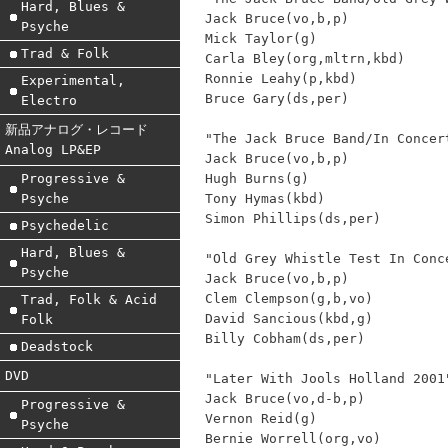
Hard, Blues &
Jack Bruce(vo,b,p)
Psyche
Mick Taylor(g)
Trad & Folk
Carla Bley(org,mltrn,kbd)
Ronnie Leahy(p,kbd)
Experimental,
Bruce Gary(ds,per)
Electro
新品アナログ・レコード
"The Jack Bruce Band/In Concer
Analog LP&EP
Jack Bruce(vo,b,p)
Hugh Burns(g)
Progressive &
Tony Hymas(kbd)
Psyche
Simon Phillips(ds,per)
Psychedelic
Hard, Blues &
"Old Grey Whistle Test In Conc
Psyche
Jack Bruce(vo,b,p)
Clem Clempson(g,b,vo)
Trad, Folk & Acid
David Sancious(kbd,g)
Folk
Billy Cobham(ds,per)
Deadstock
DVD
"Later With Jools Holland 2001
Jack Bruce(vo,d-b,p)
Progressive &
Vernon Reid(g)
Psyche
Bernie Worrell(org,vo)