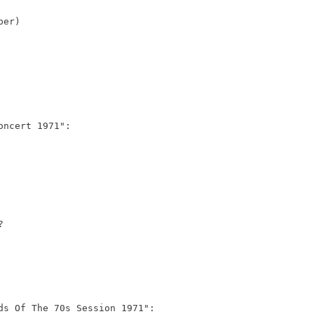
per)
oncert 1971":
?
ds Of The 70s Session 1971":