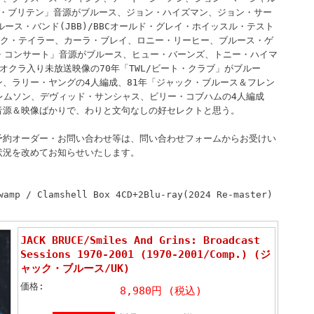
イン・ブリテン」音源がブルース、ジョン・ハイズマン、ジョン・サー
ース・バンド(JBB)/BBCオールド・グレイ・ホイッスル・テスト
ミック・テイラー、カーラ・ブレイ、ロニー・リーヒー、ブルース・ゲ
イン・コンサート」音源がブルース、ヒュー・バーンズ、トニー・ハイマ
オクラ入り未放送映像の70年「TWL/ビート・クラブ」がブルー
、ラリー・ヤングの4人編成、81年「ジャック・ブルース＆フレン
クレムソン、デヴィッド・サンシャス、ビリー・コブハムの4人編成
音源＆映像ばかりで、わりと文句なしの好セレクトと思う。
予約オーダー・お問い合わせ等は、問い合わせフォームからお受けい
状況を改めてお知らせいたします。
wamp / Clamshell Box 4CD+2Blu-ray(2024 Re-master)
JACK BRUCE/Smiles And Grins: Broadcast
Sessions 1970-2001 (1970-2001/Comp.) (ジ
ャック・ブルース/UK)
価格:
8,980円 (税込)