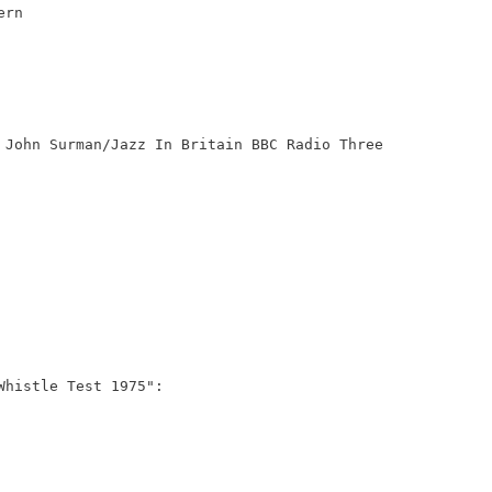
ern
 John Surman/Jazz In Britain BBC Radio Three
Whistle Test 1975":