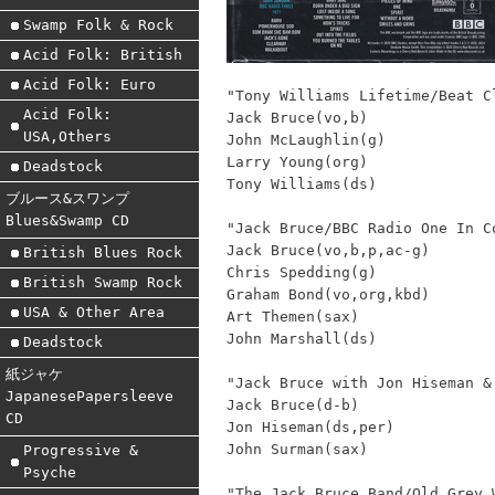
Swamp Folk & Rock
Acid Folk: British
Acid Folk: Euro
"Tony Williams Lifetime/Beat C
Acid Folk:
Jack Bruce(vo,b)
USA,Others
John McLaughlin(g)
Larry Young(org)
Deadstock
Tony Williams(ds)
ブルース&スワンプ
Blues&Swamp CD
"Jack Bruce/BBC Radio One In C
Jack Bruce(vo,b,p,ac-g)
British Blues Rock
Chris Spedding(g)
British Swamp Rock
Graham Bond(vo,org,kbd)
USA & Other Area
Art Themen(sax)
John Marshall(ds)
Deadstock
紙ジャケ
"Jack Bruce with Jon Hiseman &
JapanesePapersleeve
Jack Bruce(d-b)
CD
Jon Hiseman(ds,per)
John Surman(sax)
Progressive &
Psyche
"The Jack Bruce Band/Old Grey 