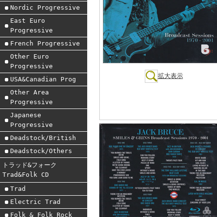
Nordic Progressive
East Euro
Progressive
French Progressive
Other Euro
Progressive
拡大表示
USA&Canadian Prog
Other Area
Progressive
Japanese
Progressive
Deadstock/British
Deadstock/Others
トラッド&フォーク
Trad&Folk CD
Trad
Electric Trad
Folk & Folk Rock