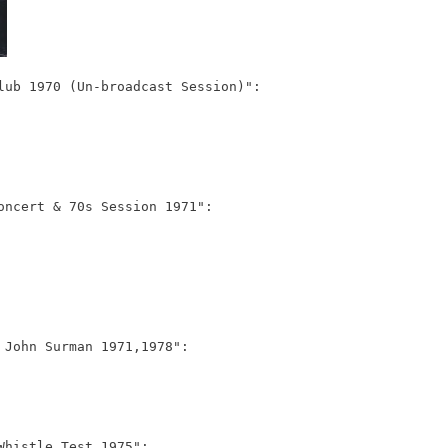
lub 1970 (Un-broadcast Session)":
oncert & 70s Session 1971":
 John Surman 1971,1978":
Whistle Test 1975":