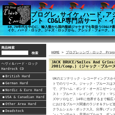
プログレ,サイケ,ハード,ア
ント CD&LP専門店サード・
60,70年代を中心に、輸入盤から国内盤紙ジャケまでを取扱うCD&L
イケ、ハード・ロック、ジャズ・ロックから、アシッド・フォーク、ト
商品検索
HOME
>
プログレッシヴ・ロック Progre
JACK BRUCE/Smiles And Grins
ヘヴィ＆ハード・ロック
2001/Comp.) (ジャック・ブルー
Hardrock CD
British Hard
UKのエソテリック・レコーディングスから、
German Hard
トでのリリース。ジャック・ブルースは
で、グラハム・ボンド・オーガニゼーショ
Nordic & Euro Hard
スト・ブルース・レイング、ソフト・マ
USA & Canadian Hard
ズやソロなど、14年に他界するまで幅広
Other Area Hard
におけるブルース関連のラジオ＆テレビ
クラムシェル・ボックス入、分厚いブック
Deadstock
ン・コンサート」音源がブルース、ボン