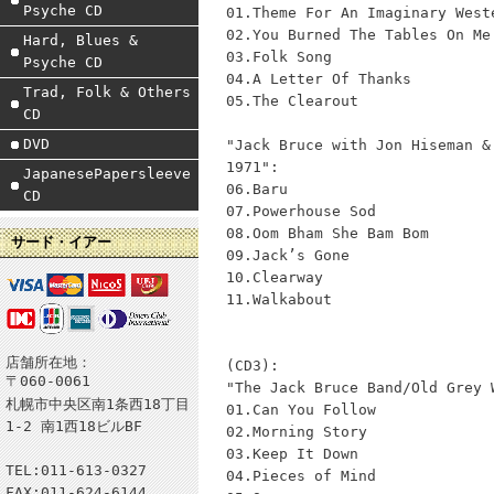
Psyche CD
01.Theme For An Imaginary West
02.You Burned The Tables On Me
Hard, Blues &
03.Folk Song
Psyche CD
04.A Letter Of Thanks
Trad, Folk & Others
05.The Clearout
CD
DVD
"Jack Bruce with Jon Hiseman &
1971":
JapanesePapersleeve
06.Baru
CD
07.Powerhouse Sod
08.Oom Bham She Bam Bom
サード・イアー
09.Jack’s Gone
10.Clearway
11.Walkabout
店舗所在地：
(CD3):
〒060-0061
"The Jack Bruce Band/Old Grey 
札幌市中央区南1条西18丁目
01.Can You Follow
1-2 南1西18ビルBF
02.Morning Story
03.Keep It Down
TEL:011-613-0327
04.Pieces of Mind
FAX:011-624-6144