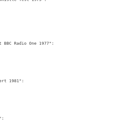
t BBC Radio One 1977":
ert 1981":
":