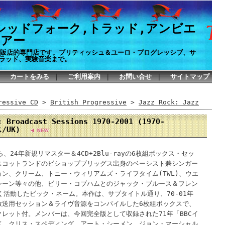
シッドフォーク,トラッド,アンビエ
イアー
P通販店的専門店です。ブリティッシュ＆ユーロ・プログレッシブ、サ
ラッド、実験音楽まで。
カートをみる
｜
ご利用案内
｜
お問い合せ
｜
サイトマップ
ssive CD
>
British Progressive
>
Jazz Rock: Jazz
: Broadcast Sessions 1970-2001 (1970-
ス/UK)
24年新規リマスター＆4CD+2Blu-rayの6枚組ボックス・セッ
スコットランドのビショップブリッグス出身のベーシスト兼シンガー
ン、クリーム、トニー・ウィリアムズ・ライフタイム(TWL)、ウエ
シーン等々の他、ビリー・コブハムとのジャック・ブルース＆フレン
く活動したビック・ネーム。本作は、サブタイトル通り、70-01年
放送用セッション＆ライヴ音源をコンパイルした6枚組ボックスで、
レット付。メンバーは、今回完全版として収録された71年「BBCイ
ド、クリス・スペディング、アート・シーメン、ジョン・マーシャル