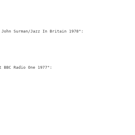
 John Surman/Jazz In Britain 1978":
t BBC Radio One 1977":