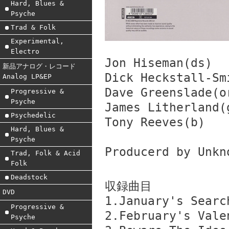
Hard, Blues &
Psyche
Trad & Folk
Experimental,
Electro
Jon Hiseman(ds)
新品アナログ・レコード
Dick Heckstall-Sm
Analog LP&EP
Dave Greenslade(o
Progressive &
Psyche
James Litherland(
Psychedelic
Tony Reeves(b)
Hard, Blues &
Psyche
Producerd by Unkn
Trad, Folk & Acid
Folk
Deadstock
収録曲目
DVD
1.January's Searc
Progressive &
2.February's Vale
Psyche