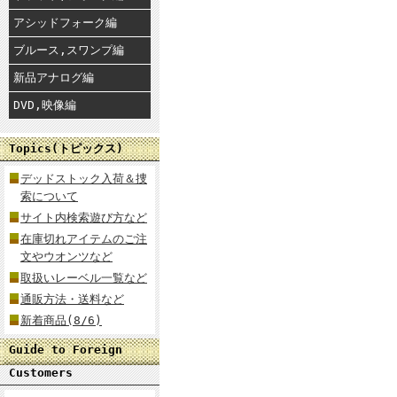
アシッドフォーク編
ブルース,スワンプ編
新品アナログ編
DVD,映像編
Topics(トピックス)
デッドストック入荷＆捜
索について
サイト内検索遊び方など
在庫切れアイテムのご注
文やウオンツなど
取扱いレーベル一覧など
通販方法・送料など
新着商品(8/6)
Guide to Foreign
Customers