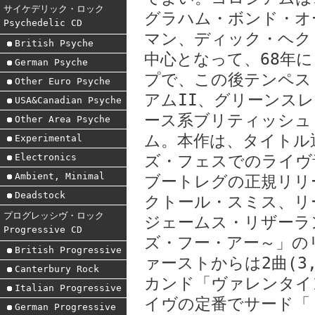
サイケデリック・ロック
グラハム・ボンド・オ
Psychedelic CD
マン、ディック・ヘク
British Psyche
中心となって、68年
German Psyche
プで、この後テンペス
Other Euro Psyche
アムII、グリーンス
USA&Canadian Psyche
ース系ブリティッシュ
Other Area Psyche
ム。本作は、タイトル通
Experimental
Electronics
ズ・フェスでのライヴ
Ambient, Minimal
ブートレグの正規リリ
Deadstock
クトール・スミス、リ
プログレッシヴ・ロック
ジェームス・リザーラ
Progressive CD
ズ・フー・アー～」の
British Progressive
ァーストからは2曲(3
Canterbury Rock
カンド「ヴァレンタイン
Italian Progressive
イヴの定番でサード「
German Progressive