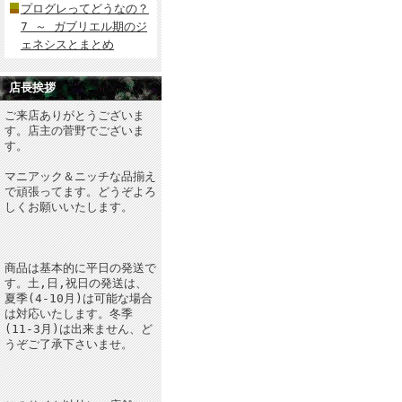
プログレってどうなの？
7 ～ ガブリエル期のジ
ェネシスとまとめ
店長挨拶
ご来店ありがとうございま
す。店主の菅野でございま
す。
マニアック＆ニッチな品揃え
で頑張ってます。どうぞよろ
しくお願いいたします。
商品は基本的に平日の発送で
す。土,日,祝日の発送は、
夏季(4-10月)は可能な場合
は対応いたします。冬季
(11-3月)は出来ません、ど
うぞご了承下さいませ。