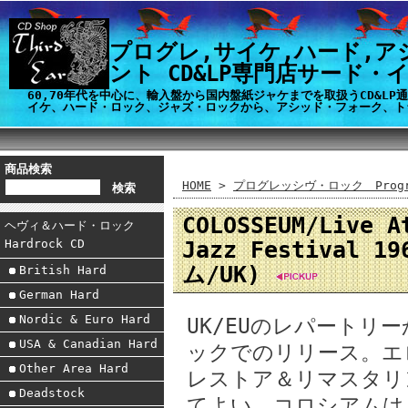
プログレ,サイケ,ハード,ア
ント CD&LP専門店サード・
60,70年代を中心に、輸入盤から国内盤紙ジャケまでを取扱うCD&L
イケ、ハード・ロック、ジャズ・ロックから、アシッド・フォーク、ト
商品検索
HOME
>
プログレッシヴ・ロック Progre
COLOSSEUM/Live A
ヘヴィ＆ハード・ロック
Jazz Festival 1
Hardrock CD
ム/UK)
British Hard
German Hard
Nordic & Euro Hard
UK/EUのレパートリ
USA & Canadian Hard
ックでのリリース。エ
Other Area Hard
レストア＆リマスタリ
Deadstock
てよい。コロシアムは