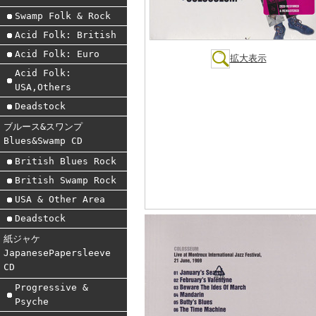
Swamp Folk & Rock
Acid Folk: British
Acid Folk: Euro
拡大表示
Acid Folk:
USA,Others
Deadstock
ブルース&スワンプ
Blues&Swamp CD
British Blues Rock
British Swamp Rock
USA & Other Area
Deadstock
紙ジャケ
JapanesePapersleeve
CD
Progressive &
Psyche