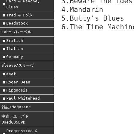
3.Beware The Ides
Hard & Psyche,
Blues
4.Mandarin
Trad & Folk
5.Butty's Blues
Deadstock
6.The Time Machin
Label/レーベル
British
Italian
Germany
Sleeve/スリーヴ
Keef
Roger Dean
Hipgnosis
Paul Whitehead
雑誌/Magazine
中古／ユーズド
UsedCD&DVD
Progressive &