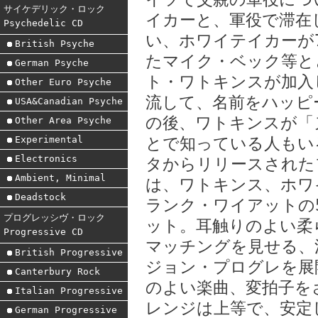
サイケデリック・ロック
イカーと、軍役で滞在
Psychedelic CD
い、ホワイテイカーが
British Psyche
たマイク・ベック等と
German Psyche
ト・ワトキンスが加入
Other Euro Psyche
流して、名前をハッピ
USA&Canadian Psyche
の後、ワトキンスが「
Other Area Psyche
Experimental
とで知っている人もいる
Electronics
タからリリースされた
Ambient, Minimal
は、ワトキンス、ホワ
Deadstock
ランク・ワイアットの
プログレッシヴ・ロック
ット。耳触りのよい柔
Progressive CD
マッチングを見せる、
British Progressive
ジョン・プログレを展
Canterbury Rock
のよい楽曲、変拍子を
Italian Progressive
レンジは上等で、安定
German Progressive