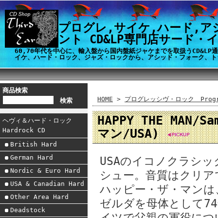
プログレ,サイケ,ハード,ア
ント CD&LP専門店サード・
60,70年代を中心に、輸入盤から国内盤紙ジャケまでを取扱うCD&L
イケ、ハード・ロック、ジャズ・ロックから、アシッド・フォーク、ト
商品検索
HOME
>
プログレッシヴ・ロック Progre
HAPPY THE MAN/
ヘヴィ＆ハード・ロック
マン/USA)
Hardrock CD
British Hard
German Hard
USAのイコノクラシッ
Nordic & Euro Hard
シュー。音質はクリア
USA & Canadian Hard
ハッピー・ザ・マンは
Other Area Hard
ゼルダを母体として7
Deadstock
イツで父親の軍役につ