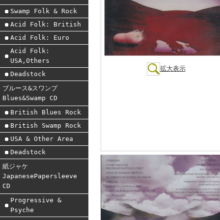
Swamp Folk & Rock
Acid Folk: British
Acid Folk: Euro
Acid Folk:
USA,Others
拡大表示
Deadstock
ブルース&スワンプ
Blues&Swamp CD
British Blues Rock
British Swamp Rock
USA & Other Area
Deadstock
紙ジャケ
JapanesePapersleeve
CD
Progressive &
Psyche