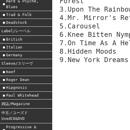
Forest
Hard & Psyche,
Blues
3.Upon The Rainbo
Trad & Folk
4.Mr. Mirror's Re
Deadstock
5.Carousel
Label/レーベル
6.Knee Bitten Nym
British
7.On Time As A He
Italian
8.Hidden Moods
Germany
9.New York Dreams
Sleeve/スリーヴ
Keef
Roger Dean
Hipgnosis
Paul Whitehead
雑誌/Magazine
中古／ユーズド
UsedCD&DVD
Progressive &