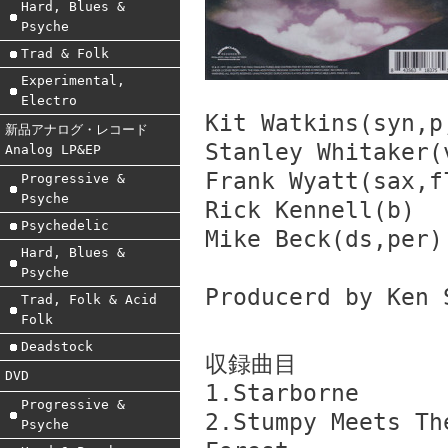
Hard, Blues &
Psyche
Trad & Folk
Experimental,
Electro
Kit Watkins(syn,p
新品アナログ・レコード
Stanley Whitaker(
Analog LP&EP
Frank Wyatt(sax,f
Progressive &
Psyche
Rick Kennell(b)
Psychedelic
Mike Beck(ds,per)
Hard, Blues &
Psyche
Producerd by Ken 
Trad, Folk & Acid
Folk
Deadstock
収録曲目
DVD
1.Starborne
Progressive &
2.Stumpy Meets Th
Psyche