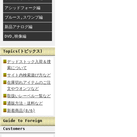
アシッドフォーク編
ブルース,スワンプ編
新品アナログ編
DVD,映像編
Topics(トピックス)
デッドストック入荷＆捜
索について
サイト内検索遊び方など
在庫切れアイテムのご注
文やウオンツなど
取扱いレーベル一覧など
通販方法・送料など
新着商品(8/6)
Guide to Foreign
Customers