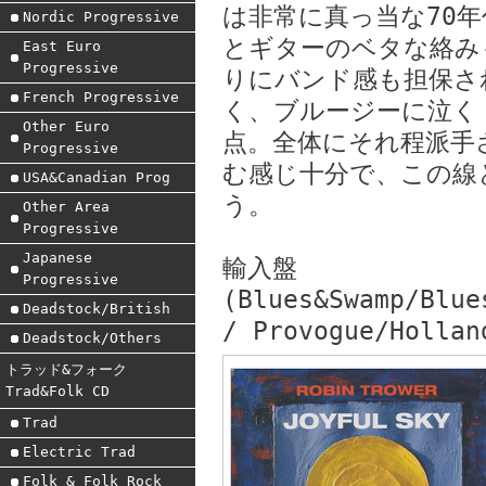
は非常に真っ当な70
Nordic Progressive
とギターのベタな絡み
East Euro
Progressive
りにバンド感も担保さ
French Progressive
く、ブルージーに泣く
Other Euro
点。全体にそれ程派手
Progressive
む感じ十分で、この線
USA&Canadian Prog
う。
Other Area
Progressive
Japanese
輸入盤
Progressive
(Blues&Swamp/Blue
Deadstock/British
/ Provogue/Hollan
Deadstock/Others
トラッド&フォーク
Trad&Folk CD
Trad
Electric Trad
Folk & Folk Rock