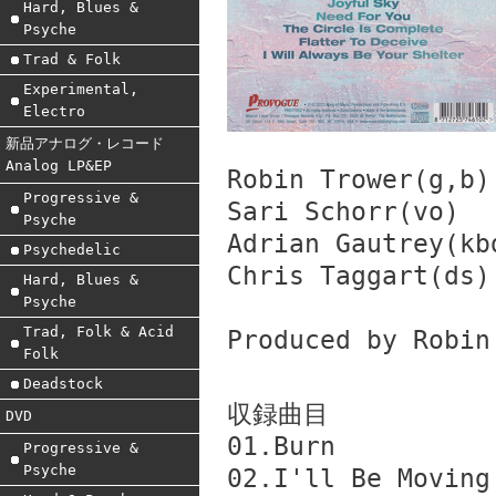
Hard, Blues &
Psyche
Trad & Folk
Experimental,
Electro
新品アナログ・レコード
Analog LP&EP
Robin Trower(g,b)
Progressive &
Sari Schorr(vo)
Psyche
Adrian Gautrey(kb
Psychedelic
Chris Taggart(ds)
Hard, Blues &
Psyche
Trad, Folk & Acid
Produced by Robin
Folk
Deadstock
収録曲目
DVD
01.Burn
Progressive &
Psyche
02.I'll Be Moving