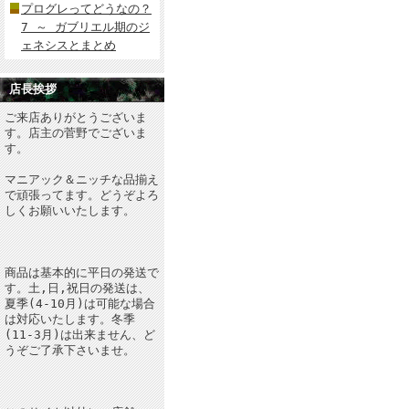
プログレってどうなの？
7 ～ ガブリエル期のジ
ェネシスとまとめ
店長挨拶
ご来店ありがとうございま
す。店主の菅野でございま
す。
マニアック＆ニッチな品揃え
で頑張ってます。どうぞよろ
しくお願いいたします。
商品は基本的に平日の発送で
す。土,日,祝日の発送は、
夏季(4-10月)は可能な場合
は対応いたします。冬季
(11-3月)は出来ません、ど
うぞご了承下さいませ。