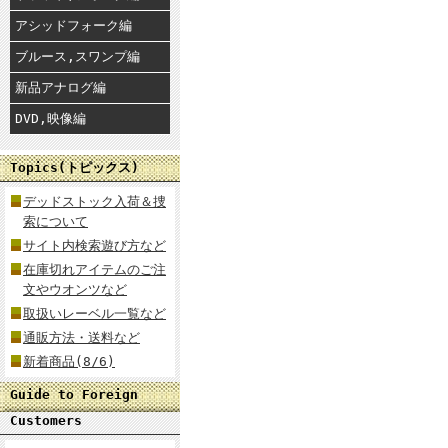
アシッドフォーク編
ブルース,スワンプ編
新品アナログ編
DVD,映像編
Topics(トピックス)
デッドストック入荷＆捜
索について
サイト内検索遊び方など
在庫切れアイテムのご注
文やウオンツなど
取扱いレーベル一覧など
通販方法・送料など
新着商品(8/6)
Guide to Foreign
Customers