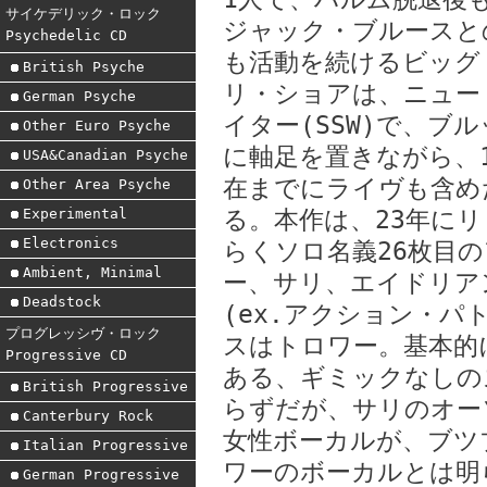
サイケデリック・ロック
ジャック・ブルースと
Psychedelic CD
も活動を続けるビッグ
British Psyche
リ・ショアは、ニュー
German Psyche
イター(SSW)で、ブ
Other Euro Psyche
に軸足を置きながら、
USA&Canadian Psyche
在までにライヴも含め
Other Area Psyche
Experimental
る。本作は、23年に
Electronics
らくソロ名義26枚目
Ambient, Minimal
ー、サリ、エイドリア
Deadstock
(ex.アクション・パ
プログレッシヴ・ロック
スはトロワー。基本的
Progressive CD
ある、ギミックなしの
British Progressive
らずだが、サリのオー
Canterbury Rock
女性ボーカルが、ブツ
Italian Progressive
ワーのボーカルとは明
German Progressive