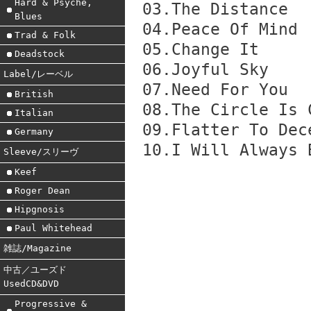
Hard & Psyche,
03.The Distance
Blues
04.Peace Of Mind
Trad & Folk
05.Change It
Deadstock
06.Joyful Sky
Label/レーベル
07.Need For You
British
08.The Circle Is 
Italian
09.Flatter To Dec
Germany
10.I Will Always 
Sleeve/スリーヴ
Keef
Roger Dean
Hipgnosis
Paul Whitehead
雑誌/Magazine
中古／ユーズド
UsedCD&DVD
Progressive &