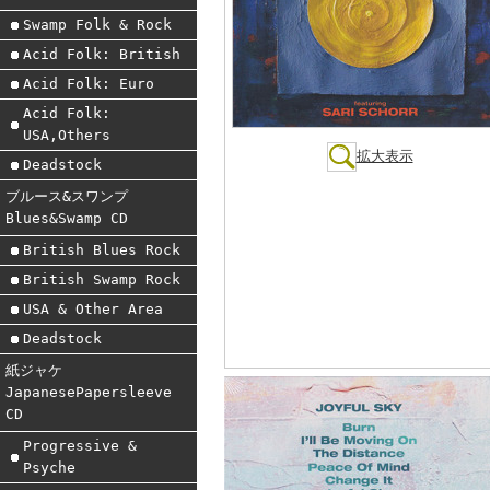
Swamp Folk & Rock
Acid Folk: British
Acid Folk: Euro
Acid Folk:
USA,Others
拡大表示
Deadstock
ブルース&スワンプ
Blues&Swamp CD
British Blues Rock
British Swamp Rock
USA & Other Area
Deadstock
紙ジャケ
JapanesePapersleeve
CD
Progressive &
Psyche