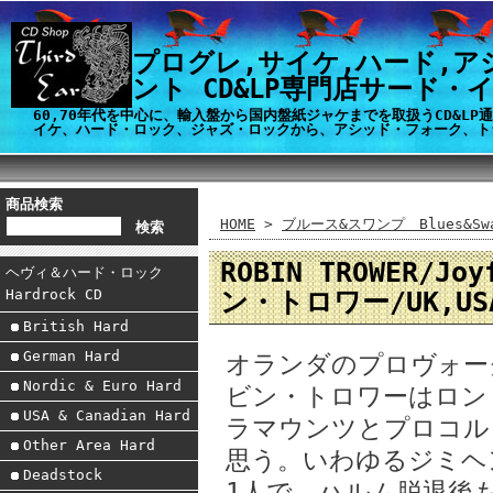
プログレ,サイケ,ハード,ア
ント CD&LP専門店サード・
60,70年代を中心に、輸入盤から国内盤紙ジャケまでを取扱うCD&L
イケ、ハード・ロック、ジャズ・ロックから、アシッド・フォーク、ト
商品検索
HOME
>
ブルース&スワンプ Blues&Swa
ROBIN TROWER/Jo
ヘヴィ＆ハード・ロック
ン・トロワー/UK,US
Hardrock CD
British Hard
German Hard
オランダのプロヴォー
Nordic & Euro Hard
ビン・トロワーはロン
USA & Canadian Hard
ラマウンツとプロコル
Other Area Hard
思う。いわゆるジミヘ
Deadstock
1人で、ハルム脱退後