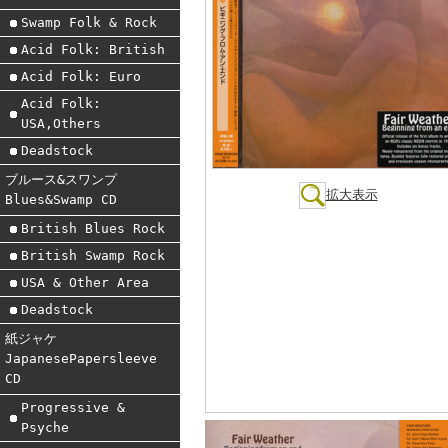
Swamp Folk & Rock
Acid Folk: British
Acid Folk: Euro
Acid Folk:
USA,Others
Deadstock
ブルース&スワンプ
拡大表示
Blues&Swamp CD
British Blues Rock
British Swamp Rock
USA & Other Area
Deadstock
紙ジャケ
JapanesePapersleeve
CD
Progressive &
Psyche