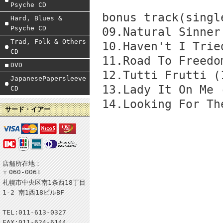
Psyche CD
bonus track(singl
Hard, Blues &
Psyche CD
09.Natural Sinner
Trad, Folk & Others
10.Haven't I Trie
CD
11.Road To Freedo
DVD
12.Tutti Frutti (
JapanesePapersleeve
13.Lady It On Me 
CD
14.Looking For Th
サード・イアー
店舗所在地：
〒060-0061
札幌市中央区南1条西18丁目
1-2 南1西18ビルBF
TEL:011-613-0327
FAX:011-624-6144