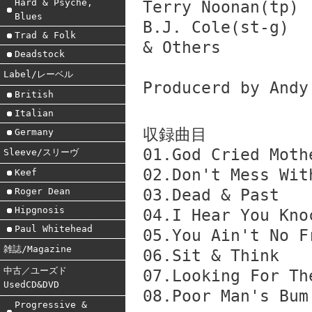
Hard & Psyche,
Terry Noonan(tp)
Blues
B.J. Cole(st-g)
Trad & Folk
& Others
Deadstock
Label/レーベル
Producerd by Andy
British
Italian
収録曲目
Germany
01.God Cried Moth
Sleeve/スリーヴ
02.Don't Mess Wit
Keef
Roger Dean
03.Dead & Past
Hipgnosis
04.I Hear You Kno
Paul Whitehead
05.You Ain't No F
雑誌/Magazine
06.Sit & Think
中古／ユーズド
07.Looking For Th
UsedCD&DVD
08.Poor Man's Bum
Progressive &