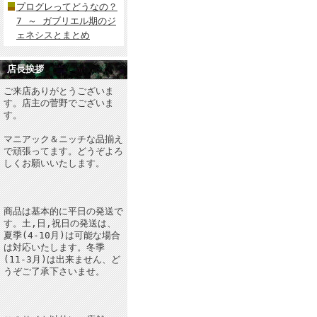
プログレってどうなの？
7 ～ ガブリエル期のジ
ェネシスとまとめ
店長挨拶
ご来店ありがとうございま
す。店主の菅野でございま
す。
マニアック＆ニッチな品揃え
で頑張ってます。どうぞよろ
しくお願いいたします。
商品は基本的に平日の発送で
す。土,日,祝日の発送は、
夏季(4-10月)は可能な場合
は対応いたします。冬季
(11-3月)は出来ません、ど
うぞご了承下さいませ。