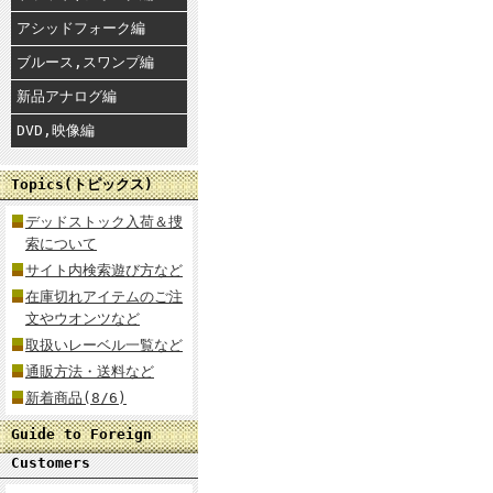
アシッドフォーク編
ブルース,スワンプ編
新品アナログ編
DVD,映像編
Topics(トピックス)
デッドストック入荷＆捜
索について
サイト内検索遊び方など
在庫切れアイテムのご注
文やウオンツなど
取扱いレーベル一覧など
通販方法・送料など
新着商品(8/6)
Guide to Foreign
Customers