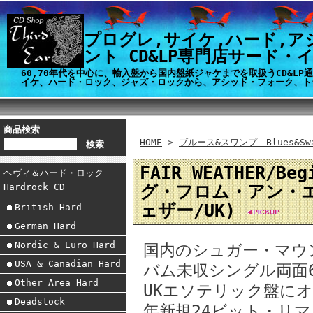
プログレ,サイケ,ハード,ア
ント CD&LP専門店サード・
60,70年代を中心に、輸入盤から国内盤紙ジャケまでを取扱うCD&L
イケ、ハード・ロック、ジャズ・ロックから、アシッド・フォーク、ト
商品検索
HOME
>
ブルース&スワンプ Blues&Swa
FAIR WEATHER/Be
ヘヴィ＆ハード・ロック
グ・フロム・アン・エン
Hardrock CD
ェザー/UK)
British Hard
German Hard
Nordic & Euro Hard
国内のシュガー・マウン
USA & Canadian Hard
バム未収シングル両面
Other Area Hard
UKエソテリック盤に
Deadstock
年新規24ビット・リ