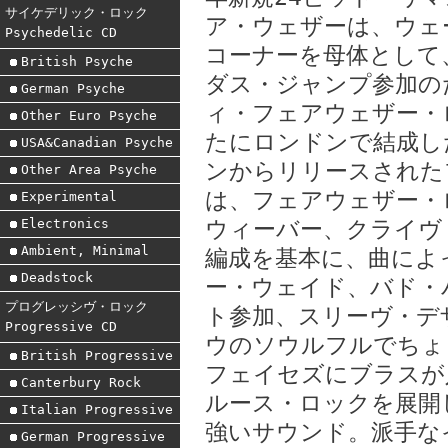
サイケデリック・ロック
ア・ウェザーは、ウェ
Psychedelic CD
コーナーを母体として
British Psyche
ダス・ジャンプ参加の
German Psyche
ィ・フェアウェザー・
Other Euro Psyche
たにロンドンで結成し
USA&Canadian Psyche
ンからリリースされた
Other Area Psyche
は、フェアウェザー・
Experimental
Electronics
ウィーバー、クライヴ
Ambient, Minimal
編成を基本に、曲によ
Deadstock
ー・ウェイド、バド・
プログレッシヴ・ロック
ト参加、スリーヴ・デ
Progressive CD
ウのソウルフルでちょ
British Progressive
フェイセズにブラスが
Canterbury Rock
ルース・ロックを展開
Italian Progressive
強いサウンド。派手な
German Progressive