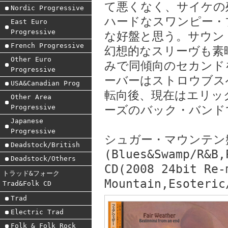
て悪くなく、サイケの
Nordic Progressive
ハードなスワンピー・
East Euro
Progressive
な好盤と思う。サウン
French Progressive
幻想的なスリーヴも素
Other Euro
みで同傾向のセカンド
Progressive
ーバーはストロウブス
USA&Canadian Prog
転向後、現在はエリッ
Other Area
Progressive
ーズのバック・バンド
Japanese
Progressive
シュガー・マウンテン
Deadstock/British
(Blues&Swamp/R&B,
Deadstock/Others
CD(2008 24bit Re-
トラッド&フォーク
Mountain,Esoteric
Trad&Folk CD
Trad
Electric Trad
Folk & Folk Rock