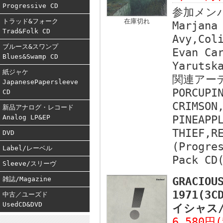
Progressive CD
参加メン
トラッド&フォーク
在庫切れ
Marjana
Trad&Folk CD
Avy,Col
ブルース&スワンプ
Evan Ca
Blues&Swamp CD
Yarutsk
紙ジャケ
関連アー
JapanesePapersleeve
PORCUPI
CD
CRIMSON
新品アナログ・レコード
Analog LP&EP
PINEAPP
THIEF,R
DVD
(Progre
Label/レーベル
Pack CD
Sleeve/スリーヴ
雑誌/Magazine
GRACIOU
1971(3C
中古／ユーズド
UsedCD&DVD
イシャス/
6,580円