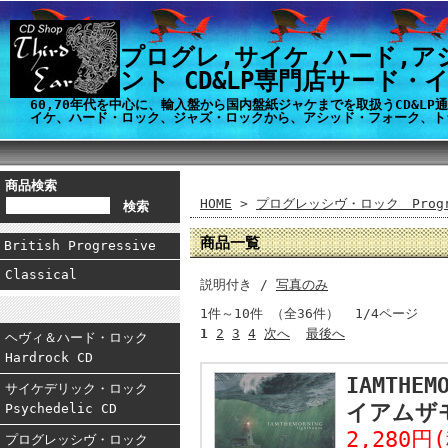
プログレ,サイケ,ハード,ア
ント CD&LP専門店サード・
60,70年代を中心に、輸入盤から国内盤紙ジャケまでを取扱うCD&L
イケ、ハード・ロック、ジャズ・ロックから、アシッド・フォーク、ト
商品検索
HOME
>
プログレッシヴ・ロック Progre
商品一覧
British Progressive
Classical
説明付き /
写真のみ
1件～10件 （全36件） 1/4ページ
1
2
3
4
次へ
最後へ
ヘヴィ＆ハード・ロック
Hardrock CD
IAMTHEM
サイケデリック・ロック
イアムザモ
Psychedelic CD
2,280円
プログレッシヴ・ロック