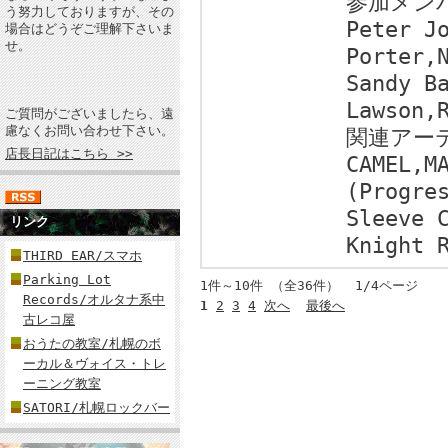
参加メン
う努力しておりますが、その
Peter J
場合はどうぞご理解下さいま
せ。
Porter,
Sandy B
Lawson,
ご質問がございましたら、遠
慮なくお問い合わせ下さい。
関連アー
店長日記はこちら >>
CAMEL,M
(Progre
Sleeve 
リンク
Knight 
THIRD EAR/スマホ
Parking Lot
1件～10件 （全36件） 1/4ページ
Records/オルタナ系中
1
2
3
4
次へ
最後へ
古レコ屋
おうたの教室/札幌のボ
ーカル＆ヴォイス・トレ
ーニング教室
SATORI/札幌ロックバー