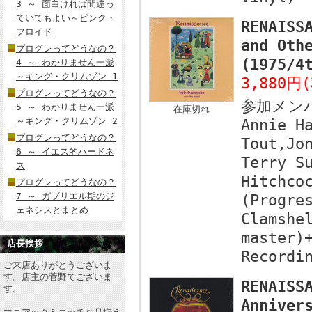
3 ～ 面白ければ間違っ
ていてもよい～ピンク・
RENAISS
フロイド
and Oth
プログレってどうなの？
(1975/
4 ～ わかりません一派
～キング・クリムゾン 1
3,880円
プログレってどうなの？
参加メン
5 ～ わかりません一派
在庫切れ
～キング・クリムゾン 2
Annie H
プログレってどうなの？
Tout,Jo
6 ～ イエス的ハードネ
Terry S
ス
Hitchco
プログレってどうなの？
7 ～ ガブリエル期のジ
(Progre
ェネシスとまとめ
Clamshe
master)
店長挨拶
Recordi
ご来店ありがとうございま
す。店主の菅野でございま
RENAISS
す。
Anniver