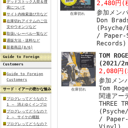
デッドストック入荷＆捜
2,480円(
索について
参加メン
在庫切れ
サイト内検索遊び方など
Don Brad
在庫切れアイテムのご注
(Psyche/
文やウオンツなど
取扱いレーベル一覧など
/ Paper-
通販方法・送料など
Records)
新着商品(8/6)
TOM ROG
Guide to Foreign
(2021/
Customers
2,080円
Guide to Foreign
参加メン
Customers
Tom Rog
サード・イアーの密かな愉み
在庫切れ
関連アー
プログレってどうなの？
THREE T
1 ～ 消えゆくインプロ
(Psyche
プログレってどうなの？
2 ～ サイケの概観
/ Paper
プログレってどうなの？
Vinyl)