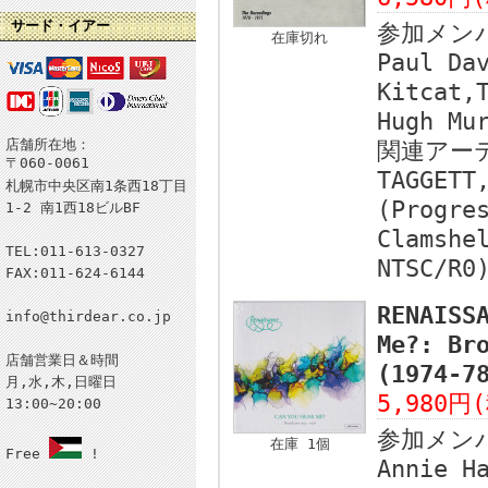
サード・イアー
参加メン
在庫切れ
Paul Da
Kitcat,
Hugh Mu
店舗所在地：
関連アー
〒060-0061
TAGGETT
札幌市中央区南1条西18丁目
(Progre
1-2 南1西18ビルBF
Clamshe
TEL:011-613-0327
NTSC/R0
FAX:011-624-6144
RENAISS
info@thirdear.co.jp
Me?: Br
店舗営業日＆時間
(1974-
月,水,木,日曜日
5,980円
13:00~20:00
参加メン
在庫 1個
Free
!
Annie H