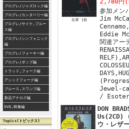
2,780円
プログレ/ジャズロック編
参加メン
プログレ/カンタベリー編
Jim McC
在庫 1枚
プログレ/サイケ,ブルー
Cennamo
ス編
Eddie M
プログレ/シンフォニック
関連アー
編
RENAISS
プログレ/フォーキー編
RELF),A
プログレ/ポップ編
COLOSSE
トラッド,フォーク編
DAYS,HU
(Progre
アシッドフォーク編
Jewel-c
ブルース,スワンプ編
/ Esote
新品アナログ編
DVD,映像編
DON BRAD
Us(2CD
Topics(トピックス)
ウ・レザー/