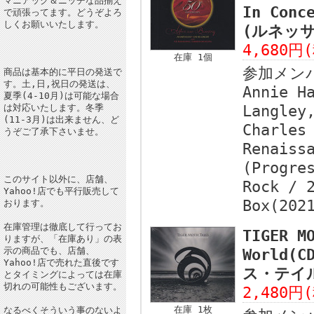
マニアック＆ニッチな品揃え
In Conc
で頑張ってます。どうぞよろ
しくお願いいたします。
(ルネッサ
4,680円
在庫 1個
参加メン
商品は基本的に平日の発送で
す。土,日,祝日の発送は、
Annie H
夏季(4-10月)は可能な場合
は対応いたします。冬季
Langley
(11-3月)は出来ません、ど
Charles
うぞご了承下さいませ。
Renaiss
(Progre
このサイト以外に、店舗、
Rock / 
Yahoo!店でも平行販売して
Box(202
おります。
在庫管理は徹底して行ってお
TIGER M
りますが、「在庫あり」の表
示の商品でも、店舗、
World(
Yahoo!店で売れた直後です
ス・テイル
とタイミングによっては在庫
切れの可能性もございます。
2,480円
在庫 1枚
なるべくそういう事のないよ