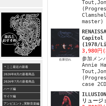
Tout,Jo
(Progre
Clamshe
master)
RENAISS
Capitol
(1978/
3,980円
参加メン
在庫切れ
Annie H
＊ここ最近の新着
Tout,Jo
2026年8月の新着商品
(Progre
2026年7月の新着商品
case 2C
ハード編
ILLUSIO
サイケ編
リュージョ
アンビエント,実験音楽編