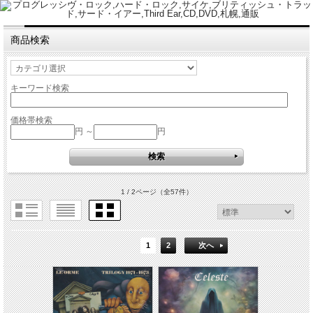
商品検索
キーワード検索
価格帯検索
円 ～
円
1 / 2ページ
（全57件）
1
2
次へ