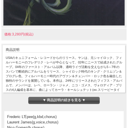
価格:3,280円(税込)
商品説明
USAのキュニフォーム・レコードからのリリース。ヤンは、元シャイロック、フィ
ルハーモニーのフレデリク・レペが中心となって、02年にニースで結成されたグル
ープ。04年のファースト・アルバム以降、適時ライヴ活動を交えながら5～7年の
スパンで断続的にアルバムをリリース、シャイロック時代のキング・クリムゾン＆
プログレ色、フィルハーモニー時代のアヴァン＆チェンバー・ロック色を融合した
独特のサウンドを展開している。本作は、24年にリリースされたフィフス・アルバ
ムで、メンバーは、レペ、ローラン・ジャメ、ニコ・ゴメス、ヴォロディア・ブリ
スの4人編成を基本に、曲によってカーラ・キールシュテット(ex.スリーピータイ
ム・ゴリラ・ミュージアム,ラビット・ラビット,etc)がゲスト参加、マルクス・ロ
イターとレペの共同プロデュース。概ね、前作のマス・ロック調クリムゾン＋チェ
▼ 商品説明の続きを見る ▼
ンバー・ロック系の延長線上だが、ゲストのカーラを軸としたボーカル＆ハーモニ
ー・コーラスを、アンサンブルの中心に置いたアレンジで展開していて、その意味
では従来のサウンドとは少し趣を異にする印象。クリムゾン／フリップ調のミニマ
Frederic L'Epee(g,kbd,chorus)
リズムと、ポスト・ロック調のハードネスが交叉するツイン・ギターのアンサンブ
ルや、的確に支えるリズム隊のマス・ロック感はそのままに、シンフォニック・プ
Laurent James(g,voice,chorus)
ログレ＆メタル方面の泣きと、RIO系チェンバー・ロック方面の宙吊り感が同居す
Nico Gomez(b,chorus)