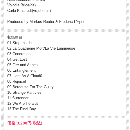
るボーカル＆コーラス・パートが面白いハマりを見せていて、けっこう新鮮でプロ
Volodia Brice(ds)
グレの耳に楽しい好盤と思う。ともかくも1曲目が何よりちょっと圧巻。
Carla Kihlstedt(vo,chorus)
只今在庫切れとなってしまいました。ご予約オーダー・お問い合わせ等は、問い合
Produced by Markus Reuter & Frederic L'Epee
わせフォームからお受けいたします。入荷見込み・時期など現在の状況を改めてお
知らせいたします。
輸入盤
収録曲目
(Progressive/Chamber Rock,Psyche,Math Rock / Jewel-case CD(2024) /
01.Step Inside
Cuneiform Records/USA)
02.La Quatrieme Mort/La Vie Lumineuse
03.Concretion
04.Get Lost
05.Fire and Ashes
06.Entanglement
07.Light As A Cloud0
08.Rejoice!
09.Berceuse For The Guilty
10.Strange Particles
11.Surrender
12.We Are Heralds
13.The Final Day
価格:
3,280円
(税込)