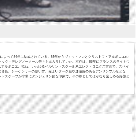
によって84年に結成されている。85年からヴィットマンとクリストフ・アルボニエの
)やジャック・デレグノークール等々も出入りしていた。本作は、88年にフランスのライトウ
はアルボニエ。概ね、いわゆるベルリン・スクール系エレクトロニクス方面で、スペイ
の音色、シーケンサーの使い方、程よいダーク感や透徹感のあるアンサンブルなどな
ンドスケープが非常にタンジェリン的な印象で、その線としてはかなり楽しめる好盤と