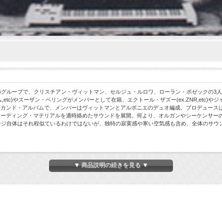
のグループで、クリスチアン・ヴィットマン、セルジュ・ルロワ、ローラン・ボゼックの3人
etc)やスーザン・ベリングがメンバーとして在籍、エクトール・ザズー(ex.ZNR,etc
セカンド・アルバムで、メンバーはヴィットマンとアルボニエのデュオ編成、プロデュース
コーディング・マテリアルを適時絡めたサウンドを展開。何より、オルガンやシーケンサー
ンジ自体はそれ程似ているわけではないが、独特の寂寞感や寒い空気感も含め、全体のサウ
n)
▼ 商品説明の続きを見る ▼