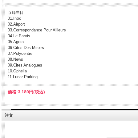
収録曲目
01.Intro
02.Airport
03.Correspondance Pour Ailleurs
04.Le Parvis
05.Agora
06.Cites Des Miroirs
07.Polycentre
08.News
09.Cites Analogues
10.Ophelia
11.Lunar Parking
価格:
3,180円
(税込)
注文