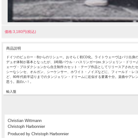
価格:3,180円(税込)
商品説明
ドイツのビュロー・Bからのリシュー。おそらく初CD化。ライトウェーヴはパリ出身
デュオ体制が基本となったが、1時期パウル・ハスリンガー(ex.タンジェリン・ドリーム,
ェーヴ・プロダクションから自主制作カセット・テープ作品としてリリースアされた
シーなシンセ、オルガン、シーケンサー、ホワイト・ノイズなどに、フィールド・レ
ど、80年代前半辺りまでのタンジェリン・ドリームに近似する要素十分。楽曲やアレ
思う。面白い！。
輸入盤
(Psyche/Electronics,Noise,Musique Concrete / Jewel-case CD(2024) / Bureau B/Germa
Christian Wittmann
Christoph Harbonnier
Produced by Christoph Harbonnier