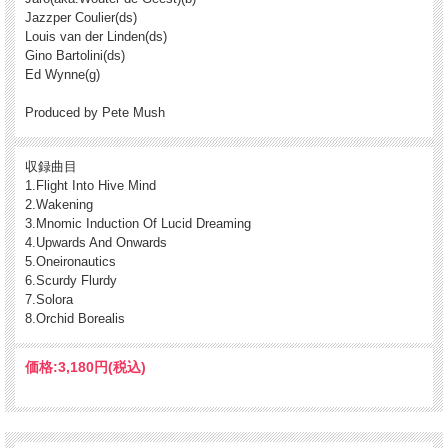
Jazzper Coulier(ds)
只今在庫切れとなってしまいました。ご予約オーダー・お問い合わせ等は、問い合
Louis van der Linden(ds)
わせフォームからお受けいたします。入荷見込み・時期など現在の状況を改めてお
Gino Bartolini(ds)
知らせいたします。
Ed Wynne(g)
輸入盤
(Progressive/Psyche,Electronics,Jazz Rock / Digi-Pack CD(2024) / Progressive
Produced by Pete Mush
Promotion Records/German)
収録曲目
1.Flight Into Hive Mind
2.Wakening
3.Mnomic Induction Of Lucid Dreaming
4.Upwards And Onwards
5.Oneironautics
6.Scurdy Flurdy
7.Solora
8.Orchid Borealis
価格:
3,180円
(税込)