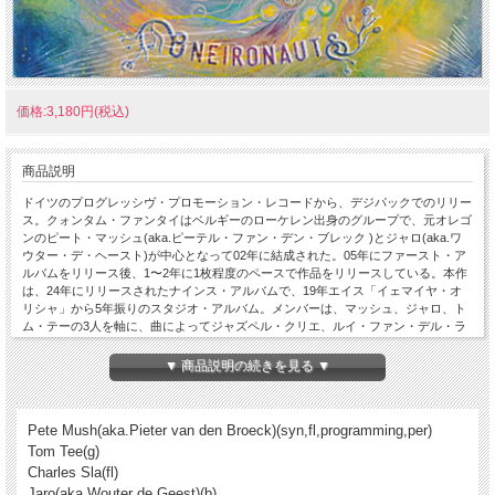
価格:3,180円(税込)
商品説明
ドイツのプログレッシヴ・プロモーション・レコードから、デジパックでのリリー
ス。クォンタム・ファンタイはベルギーのローケレン出身のグループで、元オレゴ
ンのピート・マッシュ(aka.ピーテル・ファン・デン・ブレック )とジャロ(aka.ワ
ウター・デ・ヘースト)が中心となって02年に結成された。05年にファースト・ア
ルバムをリリース後、1〜2年に1枚程度のペースで作品をリリースしている。本作
は、24年にリリースされたナインス・アルバムで、19年エイス「イェマイヤ・オ
リシャ」から5年振りのスタジオ・アルバム。メンバーは、マッシュ、ジャロ、ト
ム・テーの3人を軸に、曲によってジャズペル・クリエ、ルイ・ファン・デル・ラ
ンデン、ジノ・バルトリニがドラムを担当、シャルル・スラ、エド・ワイン(ex.オ
ズリック・テンタクルズ,etc)が適時ゲスト参加、プロデュースはマッシュ。概ね、
▼ 商品説明の続きを見る ▼
従来のいわゆるスペイシー・プログレ方面変わらずで、シンセ、プログラミング、
シーケンサーのスペイシーなフラグメントと丁度いい塩梅のリヴァーブ感、引き締
まったジャズ・ロック調アンサンブルと楽曲のプログレ感が、わりとよいバランス
Pete Mush(aka.Pieter van den Broeck)(syn,fl,programming,per)
で同居。その意味では、ゴング、スティーヴ・ヒレッジ、オズリック・テンタクル
ズ辺りの系譜を継承した、この線のど真ん中的サウンドで、さりげなくセッション
Tom Tee(g)
色を担保したバンド感も十分。全体のトリップ感と演奏は素直にカッコよく、スペ
Charles Sla(fl)
イシー・プログレ系愛好家ならまずもって楽しめるだろう好盤と思う。
Jaro(aka.Wouter de Geest)(b)